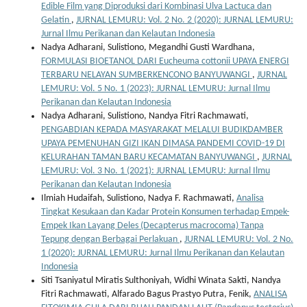
Edible Film yang Diproduksi dari Kombinasi Ulva Lactuca dan
Gelatin
,
JURNAL LEMURU: Vol. 2 No. 2 (2020): JURNAL LEMURU:
Jurnal Ilmu Perikanan dan Kelautan Indonesia
Nadya Adharani, Sulistiono, Megandhi Gusti Wardhana,
FORMULASI BIOETANOL DARI Eucheuma cottonii UPAYA ENERGI
TERBARU NELAYAN SUMBERKENCONO BANYUWANGI
,
JURNAL
LEMURU: Vol. 5 No. 1 (2023): JURNAL LEMURU: Jurnal Ilmu
Perikanan dan Kelautan Indonesia
Nadya Adharani, Sulistiono, Nandya Fitri Rachmawati,
PENGABDIAN KEPADA MASYARAKAT MELALUI BUDIKDAMBER
UPAYA PEMENUHAN GIZI IKAN DIMASA PANDEMI COVID-19 DI
KELURAHAN TAMAN BARU KECAMATAN BANYUWANGI
,
JURNAL
LEMURU: Vol. 3 No. 1 (2021): JURNAL LEMURU: Jurnal Ilmu
Perikanan dan Kelautan Indonesia
Ilmiah Hudaifah, Sulistiono, Nadya F. Rachmawati,
Analisa
Tingkat Kesukaan dan Kadar Protein Konsumen terhadap Empek-
Empek Ikan Layang Deles (Decapterus macrocoma) Tanpa
Tepung dengan Berbagai Perlakuan
,
JURNAL LEMURU: Vol. 2 No.
1 (2020): JURNAL LEMURU: Jurnal Ilmu Perikanan dan Kelautan
Indonesia
Siti Tsaniyatul Miratis Sulthoniyah, Widhi Winata Sakti, Nandya
Fitri Rachmawati, Alfarado Bagus Prastyo Putra, Fenik,
ANALISA