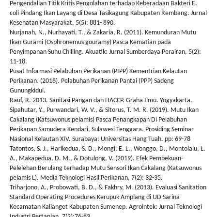
Pengendalian Titik Kritis Pengolahan terhadap Keberadaan Bakteri E.
coli Pindang Ikan Layang di Desa Tasikagung Kabupaten Rembang. Jurnal
Kesehatan Masyarakat, 5(5): 881- 890.
Nurjanah, N., Nurhayati, T., & Zakaria, R. (2011). Kemunduran Mutu
Ikan Gurami (Osphronemus gouramy) Pasca Kematian pada
Penyimpanan Suhu Chilling. Akuatik: Jurnal Sumberdaya Perairan, 5(2):
11-18.
Pusat Informasi Pelabuhan Perikanan (PIPP) Kementrian Kelautan
Perikanan. (2018). Pelabuhan Perikanan Pantai (PPP) Sadeng
Gunungkidul.
Rauf, R. 2013. Sanitasi Pangan dan HACCP. Graha Ilmu. Yogyakarta.
Sipahutar, Y., Purwandari, W. V., & Sitorus, T. M. R. (2019). Mutu Ikan
Cakalang (Katsuwonus pelamis) Pasca Penangkapan Di Pelabuhan
Perikanan Samudera Kendari, Sulawesi Tenggara. Prosiding Seminar
Nasional Kelautan XIV. Surabaya: Universitas Hang Tuah. pp: 69-78
Tatontos, S. J., Harikedua, S. D., Mongi, E. L., Wonggo, D., Montolalu, L.
A., Makapedua, D. M., & Dotulong, V. (2019). Efek Pembekuan-
Pelelehan Berulang terhadap Mutu Sensori Ikan Cakalang (Katsuwonus
pelamis L). Media Teknologi Hasil Perikanan, 7(2): 32-35.
Triharjono, A., Probowati, B. D., & Fakhry, M. (2013). Evaluasi Sanitation
Standard Operating Procedures Kerupuk Amplang di UD Sarina
Kecamatan Kalianget Kabupaten Sumenep. Agrointek: Jurnal Teknologi
Industri Pertanian, 7(2):76-83.