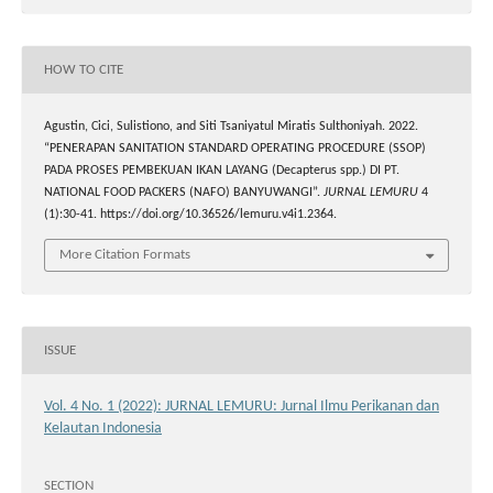
HOW TO CITE
Agustin, Cici, Sulistiono, and Siti Tsaniyatul Miratis Sulthoniyah. 2022.
“PENERAPAN SANITATION STANDARD OPERATING PROCEDURE (SSOP)
PADA PROSES PEMBEKUAN IKAN LAYANG (Decapterus spp.) DI PT.
NATIONAL FOOD PACKERS (NAFO) BANYUWANGI”.
JURNAL LEMURU
4
(1):30-41. https://doi.org/10.36526/lemuru.v4i1.2364.
More Citation Formats
ISSUE
Vol. 4 No. 1 (2022): JURNAL LEMURU: Jurnal Ilmu Perikanan dan
Kelautan Indonesia
SECTION