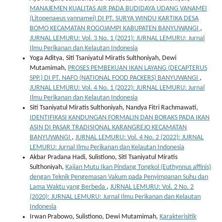
MANAJEMEN KUALITAS AIR PADA BUDIDAYA UDANG VANAMEI
(Litopenaeus vannamei) DI PT. SURYA WINDU KARTIKA DESA
BOMO KECAMATAN ROGOJAMPI KABUPATEN BANYUWANGI
,
JURNAL LEMURU: Vol. 3 No. 1 (2021): JURNAL LEMURU: Jurnal
Ilmu Perikanan dan Kelautan Indonesia
Yoga Aditya, Siti Tsaniyatul Miratis Sulthoniyah, Dewi
Mutamimah,
PROSES PEMBEKUAN IKAN LAYANG (DECAPTERUS
SPP.) DI PT. NAFO (NATIONAL FOOD PACKERS) BANYUWANGI
,
JURNAL LEMURU: Vol. 4 No. 1 (2022): JURNAL LEMURU: Jurnal
Ilmu Perikanan dan Kelautan Indonesia
Siti Tsaniyatul Miratis Sulthoniyah, Nandya Fitri Rachmawati,
IDENTIFIKASI KANDUNGAN FORMALIN DAN BORAKS PADA IKAN
ASIN DI PASAR TRADISIONAL KARANGREJO KECAMATAN
BANYUWANGI
,
JURNAL LEMURU: Vol. 4 No. 2 (2022): JURNAL
LEMURU: Jurnal Ilmu Perikanan dan Kelautan Indonesia
Akbar Pradana Hadi, Sulistiono, Siti Tsaniyatul Miratis
Sulthoniyah,
Kajian Mutu Ikan Pindang Tongkol (Euthynnus affinis)
dengan Teknik Pengemasan Vakum pada Penyimpanan Suhu dan
Lama Waktu yang Berbeda
,
JURNAL LEMURU: Vol. 2 No. 2
(2020): JURNAL LEMURU: Jurnal Ilmu Perikanan dan Kelautan
Indonesia
Irwan Prabowo, Sulistiono, Dewi Mutamimah,
Karakterisitik