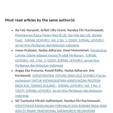
Most read articles by the same author(s)
Ika Faiz Nuryanti, Arfiati Ulfa Utami, Nandya Fitri Rachmawati,
Penanganan Pasca Panen Ikan di UD. Karunia dan UD. Berkat
Food
,
JURNAL LEMURU: Vol. 2 No. 1 (2020): JURNAL LEMURU:
Jurnal Ilmu Perikanan dan Kelautan Indonesia
Irwan Prabowo, Nadya Adharani, Dewi Mutamimah,
Pembuatan
Lumpia Udang sebagai Inovasi Produk Perikanan
,
JURNAL
LEMURU: Vol. 2 No. 1 (2020): JURNAL LEMURU: Jurnal Ilmu
Perikanan dan Kelautan Indonesia
Angga Eka Pratama, Rosyid Ridho, Nadya Adharani, Any
Kurniawati,
SUPLEMENTASI TEPUNG IKAN LELE DUMBO (Clarias
gariepinus) UNTUK MENINGKATKAN KANDUNGAN PROTEIN
PADA KUE TERANG BULANG
,
JURNAL LEMURU: Vol. 1 No. 1
(2019): JURNAL LEMURU: Jurnal Ilmu Perikanan dan Kelautan
Indonesia
Siti Tsaniyatul Miratis Sulthoniyah, Nandya Fitri Rachmawati,
IDENTIFIKASI KANDUNGAN FORMALIN DAN BORAKS PADA IKAN
ASIN DI PASAR TRADISIONAL KARANGREJO KECAMATAN