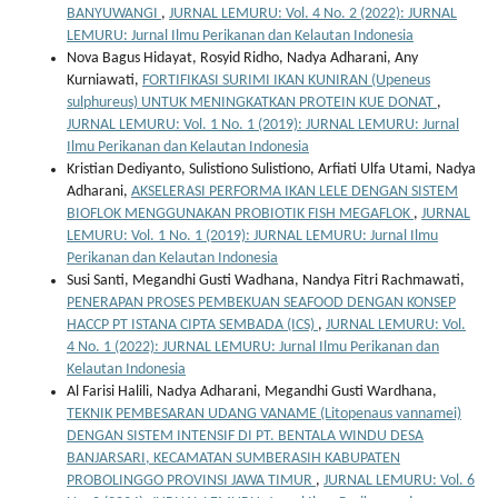
BANYUWANGI
,
JURNAL LEMURU: Vol. 4 No. 2 (2022): JURNAL
LEMURU: Jurnal Ilmu Perikanan dan Kelautan Indonesia
Nova Bagus Hidayat, Rosyid Ridho, Nadya Adharani, Any
Kurniawati,
FORTIFIKASI SURIMI IKAN KUNIRAN (Upeneus
sulphureus) UNTUK MENINGKATKAN PROTEIN KUE DONAT
,
JURNAL LEMURU: Vol. 1 No. 1 (2019): JURNAL LEMURU: Jurnal
Ilmu Perikanan dan Kelautan Indonesia
Kristian Dediyanto, Sulistiono Sulistiono, Arfiati Ulfa Utami, Nadya
Adharani,
AKSELERASI PERFORMA IKAN LELE DENGAN SISTEM
BIOFLOK MENGGUNAKAN PROBIOTIK FISH MEGAFLOK
,
JURNAL
LEMURU: Vol. 1 No. 1 (2019): JURNAL LEMURU: Jurnal Ilmu
Perikanan dan Kelautan Indonesia
Susi Santi, Megandhi Gusti Wadhana, Nandya Fitri Rachmawati,
PENERAPAN PROSES PEMBEKUAN SEAFOOD DENGAN KONSEP
HACCP PT ISTANA CIPTA SEMBADA (ICS)
,
JURNAL LEMURU: Vol.
4 No. 1 (2022): JURNAL LEMURU: Jurnal Ilmu Perikanan dan
Kelautan Indonesia
Al Farisi Halili, Nadya Adharani, Megandhi Gusti Wardhana,
TEKNIK PEMBESARAN UDANG VANAME (Litopenaus vannamei)
DENGAN SISTEM INTENSIF DI PT. BENTALA WINDU DESA
BANJARSARI, KECAMATAN SUMBERASIH KABUPATEN
PROBOLINGGO PROVINSI JAWA TIMUR
,
JURNAL LEMURU: Vol. 6