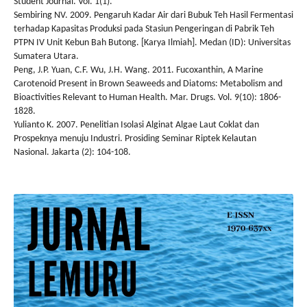
Student Journal. Vol. 1(1).
Sembiring NV. 2009. Pengaruh Kadar Air dari Bubuk Teh Hasil Fermentasi
terhadap Kapasitas Produksi pada Stasiun Pengeringan di Pabrik Teh
PTPN IV Unit Kebun Bah Butong. [Karya Ilmiah]. Medan (ID): Universitas
Sumatera Utara.
Peng, J.P. Yuan, C.F. Wu, J.H. Wang. 2011. Fucoxanthin, A Marine
Carotenoid Present in Brown Seaweeds and Diatoms: Metabolism and
Bioactivities Relevant to Human Health. Mar. Drugs. Vol. 9(10): 1806-
1828.
Yulianto K. 2007. Penelitian Isolasi Alginat Algae Laut Coklat dan
Prospeknya menuju Industri. Prosiding Seminar Riptek Kelautan
Nasional. Jakarta (2): 104-108.