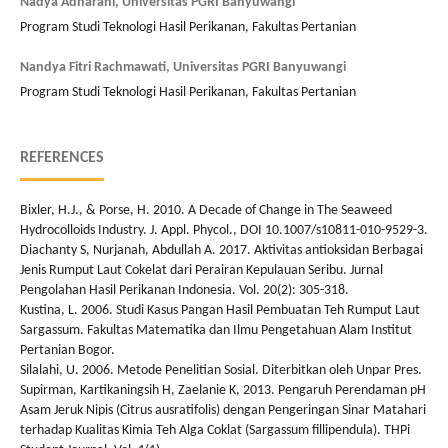
Nadya Adharani,
Universitas PGRI Banyuwangi
Program Studi Teknologi Hasil Perikanan, Fakultas Pertanian
Nandya Fitri Rachmawati,
Universitas PGRI Banyuwangi
Program Studi Teknologi Hasil Perikanan, Fakultas Pertanian
REFERENCES
Bixler, H.J., & Porse, H. 2010. A Decade of Change in The Seaweed
Hydrocolloids Industry. J. Appl. Phycol., DOI 10.1007/s10811-010-9529-3.
Diachanty S, Nurjanah, Abdullah A. 2017. Aktivitas antioksidan Berbagai
Jenis Rumput Laut Cokelat dari Perairan Kepulauan Seribu. Jurnal
Pengolahan Hasil Perikanan Indonesia. Vol. 20(2): 305-318.
Kustina, L. 2006. Studi Kasus Pangan Hasil Pembuatan Teh Rumput Laut
Sargassum. Fakultas Matematika dan Ilmu Pengetahuan Alam Institut
Pertanian Bogor.
Silalahi, U. 2006. Metode Penelitian Sosial. Diterbitkan oleh Unpar Pres.
Supirman, Kartikaningsih H, Zaelanie K, 2013. Pengaruh Perendaman pH
Asam Jeruk Nipis (Citrus ausratifolis) dengan Pengeringan Sinar Matahari
terhadap Kualitas Kimia Teh Alga Coklat (Sargassum fillipendula). THPi