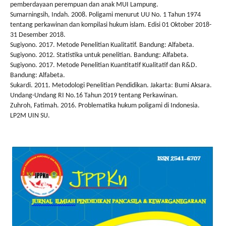
pemberdayaan perempuan dan anak MUI Lampung.
Sumarningsih, Indah. 2008. Poligami menurut UU No. 1 Tahun 1974
tentang perkawinan dan kompilasi hukum islam. Edisi 01 Oktober 2018-
31 Desember 2018.
Sugiyono. 2017. Metode Penelitian Kualitatif. Bandung: Alfabeta.
Sugiyono. 2012. Statistika untuk penelitian. Bandung: Alfabeta.
Sugiyono. 2017. Metode Penelitian Kuantitatif Kualitatif dan R&D.
Bandung: Alfabeta.
Sukardi. 2011. Metodologi Penelitian Pendidikan. Jakarta: Bumi Aksara.
Undang-Undang RI No.16 Tahun 2019 tentang Perkawinan.
Zuhroh, Fatimah. 2016. Problematika hukum poligami di Indonesia.
LP2M UIN SU.