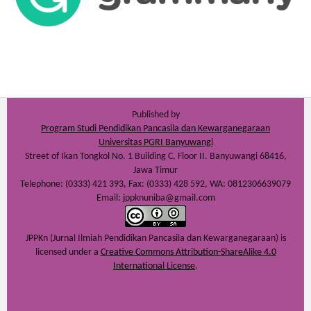
Published by
Program Studi Pendidikan Pancasila dan Kewarganegaraan
Universitas PGRI Banyuwangi
Street of Ikan Tongkol No. 1 Building C, Floor II. Banyuwangi 68416,
Jawa Timur
Telephone: (0333) 421 393, Fax: (0333) 428 592, WA: 0812306639079
Email: jppknuniba@gmail.com
JPPKn (Jurnal Ilmiah Pendidikan Pancasila dan Kewarganegaraan)
is
licensed under a
Creative Commons Attribution-ShareAlike 4.0
International License
.