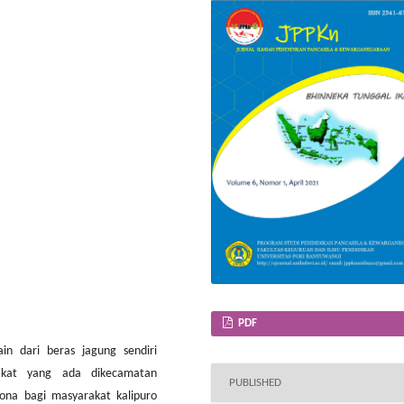
PDF
n dari beras jagung sendiri
akat yang ada dikecamatan
PUBLISHED
dona bagi masyarakat kalipuro