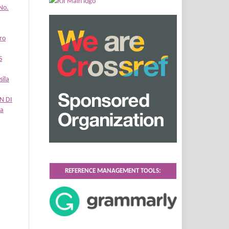
No.
ro
S
sila
N DI
la
REFERENCE MANAGEMENT TOOLS: