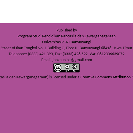
Published by
Program Studi Pendidikan Pancasila dan Kewarganegaraan
Universitas PGRI Banyuwangi
Street of Ikan Tongkol No. 1 Building C, Floor II. Banyuwangi 68416, Jawa Timur
Telephone: (0333) 421 393, Fax: (0333) 428 592, WA: 0812306639079
Email: jppknuniba@gmail.com
ncasila dan Kewarganegaraan)
is licensed under a
Creative Commons Attribution-S