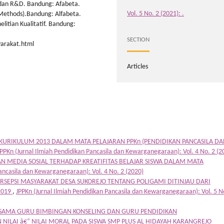
, dan R&D. Bandung: Afabeta.
Vol. 5 No. 2 (2021): .
 Methods).Bandung: Alfabeta.
litian Kualitatif. Bandung:
SECTION
arakat.html
Articles
KURIKULUM 2013 DALAM MATA PELAJARAN PPKn (PENDIDIKAN PANCASILA D
JPPKn (Jurnal Ilmiah Pendidikan Pancasila dan Kewarganegaraan): Vol. 4 No. 2 (2
 MEDIA SOSIAL TERHADAP KREATIFITAS BELAJAR SISWA DALAM MATA
Pancasila dan Kewarganegaraan): Vol. 4 No. 2 (2020)
RSEPSI MASYARAKAT DESA SUKOREJO TENTANG POLIGAMI DITINJAU DARI
2019
,
JPPKn (Jurnal Ilmiah Pendidikan Pancasila dan Kewarganegaraan): Vol. 5 N
SAMA GURU BIMBINGAN KONSELING DAN GURU PENDIDIKAN
LAI â€“ NILAI MORAL PADA SISWA SMP PLUS AL HIDAYAH KARANGREJO