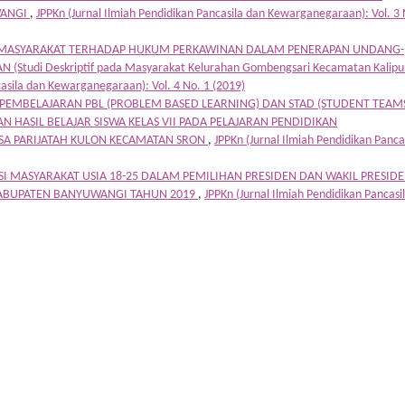
WANGI
,
JPPKn (Jurnal Ilmiah Pendidikan Pancasila dan Kewarganegaraan): Vol. 3 
MASYARAKAT TERHADAP HUKUM PERKAWINAN DALAM PENERAPAN UNDANG-
tudi Deskriptif pada Masyarakat Kelurahan Gombengsari Kecamatan Kalipu
casila dan Kewarganegaraan): Vol. 4 No. 1 (2019)
 PEMBELAJARAN PBL (PROBLEM BASED LEARNING) DAN STAD (STUDENT TEAM
 HASIL BELAJAR SISWA KELAS VII PADA PELAJARAN PENDIDIKAN
A PARIJATAH KULON KECAMATAN SRON
,
JPPKn (Jurnal Ilmiah Pendidikan Panca
ASI MASYARAKAT USIA 18-25 DALAM PEMILIHAN PRESIDEN DAN WAKIL PRESIDE
ABUPATEN BANYUWANGI TAHUN 2019
,
JPPKn (Jurnal Ilmiah Pendidikan Pancasi