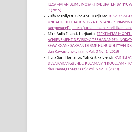
KECAMATAN BLIMBINGSARI KABUPATEN BANYU
2 (2019)
Zulfa Mardiyatus Sholeha, Harjianto,
KESADARAN 
UNDANG NO 1 TAHUN 1974 TENTANG PERKAWINAN (S
Banyuwangi)
,
JPPKn (Jurnal Ilmiah Pendidikan Pan
Mira Aulia Fifianti, Harjianto,
EFEKTIVITAS MODEL
ACHIEVEMENT DEVISION) TERHADAP PENINGKATAN
KEWARGANEGARAAN DI SMP NUHUUDLIYYAH DES
dan Kewarganegaraan): Vol. 3 No. 1 (2018)
Fitria Sari, Harjianto, Yuli Kartika Efendi,
PARTISIP
DESA KARANGBENDO KECAMATAN ROGOJAMPI K
dan Kewarganegaraan): Vol. 5 No. 1 (2020)