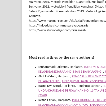
Sugiyono. 2015. Metode Penelitian Kuantitatif, Kualitatif
Sugiyono. 2012. Metodologi Penelitian Kombinasi (Mixed
Satori, Djam’an dan Komariah, Aan. 2013. Metodologi Pene
Alfabeta.
https://www.maxmanroe.com/vid/sosial/pengertian-masy
https://haloedukasi.com/masyarakat-agraris
https://www.studiobelajar.com/nilai-sosial/
Most read articles by the same author(s)
Muhammad Hariyono , Harjianto,
IMPLEMENTASI 
KEWARGANEGARAAN) DI MAN 3 BANYUWANGI
,
Abdul Wahab, Harjianto,
PENGARUH PEMANFAATAN
PELAJARAN PKn
,
JPPKn (Jurnal Ilmiah Pendidikan 
Ratna Dwi Astuti, Harjianto, Roudhotul Jannah ,
PE
UNDANG-UNDANG PERKAWINAN NO. 16 TAHUN 
(2020)
Retno Fitriani, Harjianto,
POLA HUBUNGAN KERJA
KEWARGANEGARAAN DALAM UPAYA PENANAMAN NI