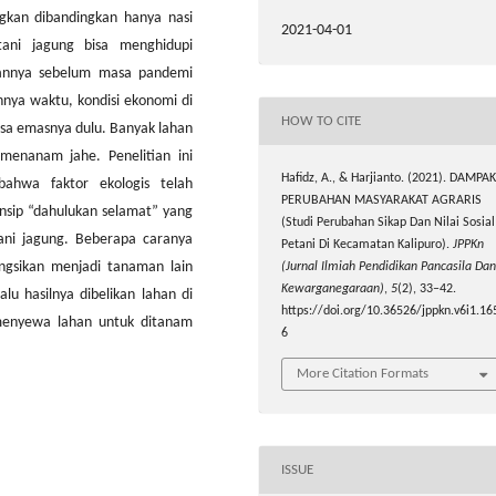
gkan dibandingkan hanya nasi
2021-04-01
ani jagung bisa menghidupi
aannya sebelum masa pandemi
nnya waktu, kondisi ekonomi di
HOW TO CITE
asa emasnya dulu. Banyak lahan
 menanam jahe. Penelitian ini
Hafidz, A., & Harjianto. (2021). DAMPAK
ahwa faktor ekologis telah
PERUBAHAN MASYARAKAT AGRARIS
nsip “dahulukan selamat” yang
(Studi Perubahan Sikap Dan Nilai Sosial
tani jagung. Beberapa caranya
Petani Di Kecamatan Kalipuro).
JPPKn
ungsikan menjadi tanaman lain
(Jurnal Ilmiah Pendidikan Pancasila Dan
Kewarganegaraan)
,
5
(2), 33–42.
u hasilnya dibelikan lahan di
https://doi.org/10.36526/jppkn.v6i1.16
 menyewa lahan untuk ditanam
6
More Citation Formats
ISSUE