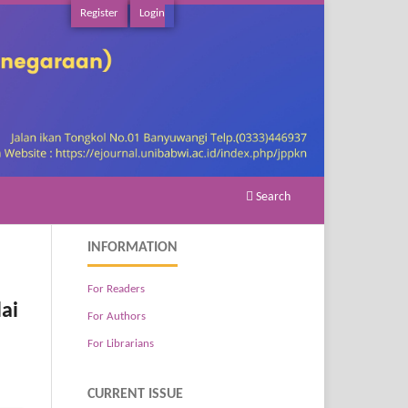
Register
Login
Search
INFORMATION
For Readers
ai
For Authors
For Librarians
CURRENT ISSUE