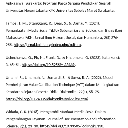
Aplikasinya. Surakarta: Program Pasca Sarjana Pendidikan Sejarah
Universitas Negeri Jakarta KPK Universitas Sebelas Maret Surakarta.
Tamba, T. M., Sitanggang, R., Dear, S., & Damai, Y. (2024).
Pemanfaatan Media Sosial TikTok Sebagai Sarana Edukasi dan Bisnis Bagi
Mahasiswa IAKN. Jurnal Ilmu Hukum, Sosial, dan Humaniora, 2(5) 276-
288,
https://jurnal.kolibi.org/index.php/kultura
.
Uchechukwu, G., Ph, N., Frank, D., & Nnaemeka, O. (2023). Kata kunci:
3, 65–81.
https://doi.org/10.52589/JARMS-
.
Umami, R., Umamah, N., Sumardi, S., & Surya, R. A. (2022). Model
Pembelajaran Value Clarification Technique (VCT) dalam Meningkatkan
Kesadaran Sejarah Peserta Didik. Diakronika, 22(1), 58–75.
https://doi.org/10.24036/diakronika/vol22-iss1/236
.
Widada, C. K. (2018). Mengambil Manfaat Media Sosial Dalam
Pengembangan Layanan. Journal of Documentation and Information
Science, 2(1), 23–30.
https://doi.org/10.33505/jodis.v2i1.130
.