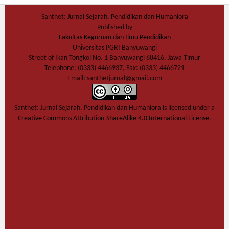
Santhet: Jurnal Sejarah, Pendidikan dan Humaniora
Published by
Fakultas Keguruan dan Ilmu Pendidikan
Universitas PGRI Banyuwangi
Street of Ikan Tongkol No. 1 Banyuwangi 68416, Jawa Timur
Telephone: (0333) 4466937, Fax: (0333) 4466721
Email: santhetjurnal@gmail.com
Santhet: Jurnal Sejarah, Pendidikan dan Humaniora
is licensed under a
Creative Commons Attribution-ShareAlike 4.0 International License
.