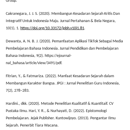
Group.
Cakranegara, J. J. S. (2020). Membangun Kesadaran Sejarah Kritis Dan
Integratif Untuk Indonesia Maju. Jurnal Pertahanan & Bela Negara,
10(1), 1.
https://doi.org/10.33172/jpbh.v10i1.81
.
Dewanta, A. N. B. J. (2020). Pemanfaatan Aplikasi TikTok Sebagai Media
Pembelajaran Bahasa Indonesia. Jurnal Pendidikan dan Pembelajaran
Bahasa Indonesia, 9(2). https://ejournal-
nal_bahasa/article/view/3491/pdf.
Fitrian, Y., & Fatmariza. (2022). Manfaat Kesadaran Sejarah dalam
Membangun Karakter Bangsa. JPGI : Jurnal Penelitian Guru Indonesia,
7(2), 278–283.
Hardini., dkk. (2020). Metode Penelitian Kualitatif & Kuantitaif. CV
Pustaka Ilmu. Hari, Y. R., & Nurhayati, D. (2022). Epistomologi
Pembelajaran. Jejak Publisher. Kuntowijoyo. (2013). Pengantar Ilmu
Sejarah. Penerbit Tiara Wacana.