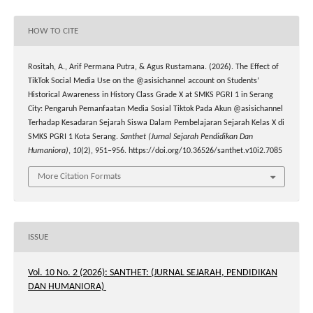
HOW TO CITE
Rositah, A., Arif Permana Putra, & Agus Rustamana. (2026). The Effect of
TikTok Social Media Use on the @asisichannel account on Students’
Historical Awareness in History Class Grade X at SMKS PGRI 1 in Serang
City: Pengaruh Pemanfaatan Media Sosial Tiktok Pada Akun @asisichannel
Terhadap Kesadaran Sejarah Siswa Dalam Pembelajaran Sejarah Kelas X di
SMKS PGRI 1 Kota Serang.
Santhet (Jurnal Sejarah Pendidikan Dan
Humaniora)
,
10
(2), 951–956. https://doi.org/10.36526/santhet.v10i2.7085
More Citation Formats
ISSUE
Vol. 10 No. 2 (2026): SANTHET: (JURNAL SEJARAH, PENDIDIKAN
DAN HUMANIORA)