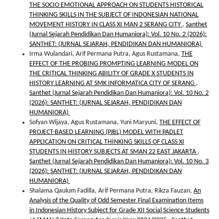
THE SOCIO EMOTIONAL APPROACH ON STUDENTS HISTORICAL
THINKING SKILLS IN THE SUBJECT OF INDONESIAN NATIONAL
MOVEMENT HISTORY IN CLASS XI MAN 2 SERANG CITY
,
Santhet
(Jurnal Sejarah Pendidikan Dan Humaniora): Vol. 10 No. 2 (2026):
SANTHET: (JURNAL SEJARAH, PENDIDIKAN DAN HUMANIORA)
Irma Wulandari, Arif Permana Putra, Agus Rustamana,
THE
EFFECT OF THE PROBING PROMPTING LEARNING MODEL ON
THE CRITICAL THINKING ABILITY OF GRADE X STUDENTS IN
HISTORY LEARNING AT SMK INFORMATICA CITY OF SERANG
,
Santhet (Jurnal Sejarah Pendidikan Dan Humaniora): Vol. 10 No. 2
(2026): SANTHET: (JURNAL SEJARAH, PENDIDIKAN DAN
HUMANIORA)
Sofyan Wijaya, Agus Rustamana, Yuni Maryuni,
THE EFFECT OF
PROJECT-BASED LEARNING (PJBL) MODEL WITH PADLET
APPLICATION ON CRITICAL THINKING SKILLS OF CLASS XI
STUDENTS IN HISTORY SUBJECTS AT SMAN 22 EAST JAKARTA
,
Santhet (Jurnal Sejarah Pendidikan Dan Humaniora): Vol. 10 No. 3
(2026): SANTHET: (JURNAL SEJARAH, PENDIDIKAN DAN
HUMANIORA)
Shalama Qaulum Fadilla, Arif Permana Putra, Rikza Fauzan,
An
Analysis of the Quality of Odd Semester Final Examination Items
in Indonesian History Subject for Grade XII Social Science Students