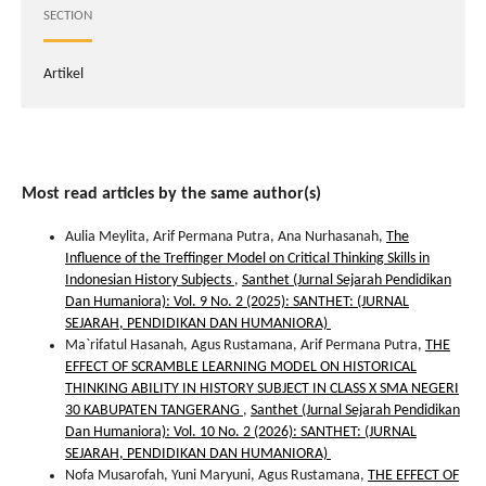
SECTION
Artikel
Most read articles by the same author(s)
Aulia Meylita, Arif Permana Putra, Ana Nurhasanah,
The
Influence of the Treffinger Model on Critical Thinking Skills in
Indonesian History Subjects
,
Santhet (Jurnal Sejarah Pendidikan
Dan Humaniora): Vol. 9 No. 2 (2025): SANTHET: (JURNAL
SEJARAH, PENDIDIKAN DAN HUMANIORA)
Ma`rifatul Hasanah, Agus Rustamana, Arif Permana Putra,
THE
EFFECT OF SCRAMBLE LEARNING MODEL ON HISTORICAL
THINKING ABILITY IN HISTORY SUBJECT IN CLASS X SMA NEGERI
30 KABUPATEN TANGERANG
,
Santhet (Jurnal Sejarah Pendidikan
Dan Humaniora): Vol. 10 No. 2 (2026): SANTHET: (JURNAL
SEJARAH, PENDIDIKAN DAN HUMANIORA)
Nofa Musarofah, Yuni Maryuni, Agus Rustamana,
THE EFFECT OF