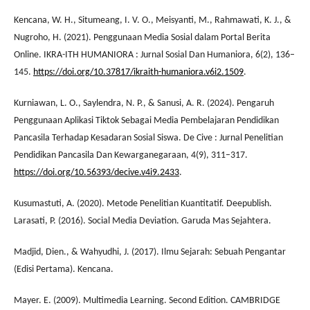
Kencana, W. H., Situmeang, I. V. O., Meisyanti, M., Rahmawati, K. J., &
Nugroho, H. (2021). Penggunaan Media Sosial dalam Portal Berita
Online. IKRA-ITH HUMANIORA : Jurnal Sosial Dan Humaniora, 6(2), 136–
145.
https://doi.org/10.37817/ikraith-humaniora.v6i2.1509
.
Kurniawan, L. O., Saylendra, N. P., & Sanusi, A. R. (2024). Pengaruh
Penggunaan Aplikasi Tiktok Sebagai Media Pembelajaran Pendidikan
Pancasila Terhadap Kesadaran Sosial Siswa. De Cive : Jurnal Penelitian
Pendidikan Pancasila Dan Kewarganegaraan, 4(9), 311–317.
https://doi.org/10.56393/decive.v4i9.2433
.
Kusumastuti, A. (2020). Metode Penelitian Kuantitatif. Deepublish.
Larasati, P. (2016). Social Media Deviation. Garuda Mas Sejahtera.
Madjid, Dien., & Wahyudhi, J. (2017). Ilmu Sejarah: Sebuah Pengantar
(Edisi Pertama). Kencana.
Mayer. E. (2009). Multimedia Learning. Second Edition. CAMBRIDGE