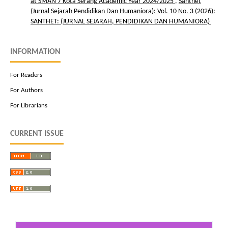
at SMAN 7 Kota Serang Academic Year 2024/2025
,
Santhet
(Jurnal Sejarah Pendidikan Dan Humaniora): Vol. 10 No. 3 (2026):
SANTHET: (JURNAL SEJARAH, PENDIDIKAN DAN HUMANIORA)
INFORMATION
For Readers
For Authors
For Librarians
CURRENT ISSUE