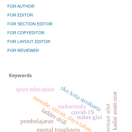
FOR AUTHOR
FOR EDITOR
FOR SECTION EDITOR
FOR COPYEDITOR
FOR LAYOUT EDITOR
FOR REVIEWER
Keywords
sko kota surakarta
sport education
kadar asam urat
metode, sircuit, daya tahan, aerobik
taekwondo
prestasi atlet
ladder drill
covid-19
status gizi
pembelajaran
mental toughness