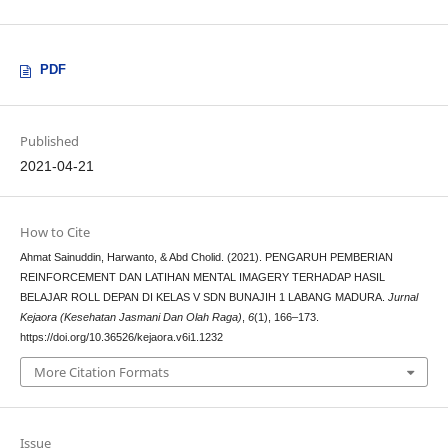
PDF
Published
2021-04-21
How to Cite
Ahmat Sainuddin, Harwanto, & Abd Cholid. (2021). PENGARUH PEMBERIAN
REINFORCEMENT DAN LATIHAN MENTAL IMAGERY TERHADAP HASIL
BELAJAR ROLL DEPAN DI KELAS V SDN BUNAJIH 1 LABANG MADURA.
Jurnal
Kejaora (Kesehatan Jasmani Dan Olah Raga)
,
6
(1), 166–173.
https://doi.org/10.36526/kejaora.v6i1.1232
More Citation Formats
Issue