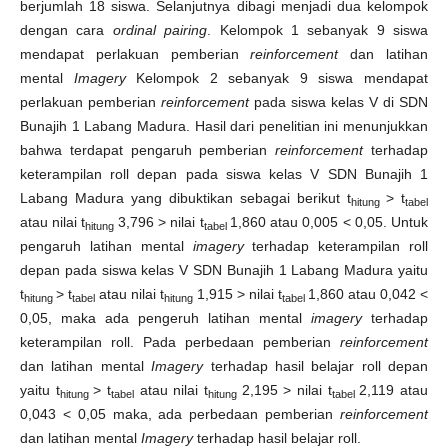
berjumlah 18 siswa. Selanjutnya dibagi menjadi dua kelompok
dengan cara
ordinal pairing
. Kelompok 1 sebanyak 9 siswa
mendapat perlakuan pemberian
reinforcement
dan latihan
mental
Imagery
Kelompok 2 sebanyak 9 siswa mendapat
perlakuan pemberian
reinforcement
pada siswa kelas V di SDN
Bunajih 1 Labang Madura. Hasil dari penelitian ini menunjukkan
bahwa terdapat pengaruh pemberian
reinforcement
terhadap
keterampilan roll depan pada siswa kelas V SDN Bunajih 1
Labang Madura yang dibuktikan sebagai berikut t
> t
hitung
tabel
atau nilai t
3,796 > nilai t
1,860 atau 0,005 < 0,05. Untuk
hitung
tabel
pengaruh latihan mental
imagery
terhadap keterampilan roll
depan pada siswa kelas V SDN Bunajih 1 Labang Madura yaitu
t
> t
atau nilai t
1,915 > nilai t
1,860 atau 0,042 <
hitung
tabel
hitung
tabel
0,05, maka ada pengeruh latihan mental
imagery
terhadap
keterampilan roll. Pada perbedaan pemberian
reinforcement
dan latihan mental
Imagery
terhadap hasil belajar roll depan
yaitu t
> t
atau nilai t
2,195 > nilai t
2,119 atau
hitung
tabel
hitung
tabel
0,043 < 0,05 maka, ada perbedaan pemberian
reinforcement
dan latihan mental
Imagery
terhadap hasil belajar roll.