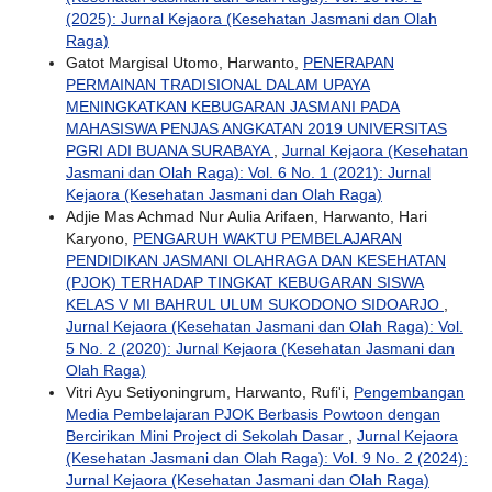
(2025): Jurnal Kejaora (Kesehatan Jasmani dan Olah
Raga)
Gatot Margisal Utomo, Harwanto,
PENERAPAN
PERMAINAN TRADISIONAL DALAM UPAYA
MENINGKATKAN KEBUGARAN JASMANI PADA
MAHASISWA PENJAS ANGKATAN 2019 UNIVERSITAS
PGRI ADI BUANA SURABAYA
,
Jurnal Kejaora (Kesehatan
Jasmani dan Olah Raga): Vol. 6 No. 1 (2021): Jurnal
Kejaora (Kesehatan Jasmani dan Olah Raga)
Adjie Mas Achmad Nur Aulia Arifaen, Harwanto, Hari
Karyono,
PENGARUH WAKTU PEMBELAJARAN
PENDIDIKAN JASMANI OLAHRAGA DAN KESEHATAN
(PJOK) TERHADAP TINGKAT KEBUGARAN SISWA
KELAS V MI BAHRUL ULUM SUKODONO SIDOARJO
,
Jurnal Kejaora (Kesehatan Jasmani dan Olah Raga): Vol.
5 No. 2 (2020): Jurnal Kejaora (Kesehatan Jasmani dan
Olah Raga)
Vitri Ayu Setiyoningrum, Harwanto, Rufi'i,
Pengembangan
Media Pembelajaran PJOK Berbasis Powtoon dengan
Bercirikan Mini Project di Sekolah Dasar
,
Jurnal Kejaora
(Kesehatan Jasmani dan Olah Raga): Vol. 9 No. 2 (2024):
Jurnal Kejaora (Kesehatan Jasmani dan Olah Raga)