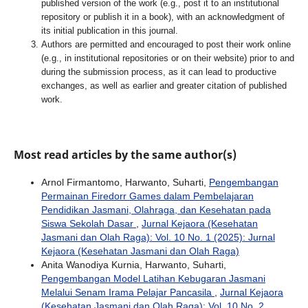
published version of the work (e.g., post it to an institutional
repository or publish it in a book), with an acknowledgment of
its initial publication in this journal.
Authors are permitted and encouraged to post their work online
(e.g., in institutional repositories or on their website) prior to and
during the submission process, as it can lead to productive
exchanges, as well as earlier and greater citation of published
work.
Most read articles by the same author(s)
Arnol Firmantomo, Harwanto, Suharti,
Pengembangan
Permainan Firedorr Games dalam Pembelajaran
Pendidikan Jasmani, Olahraga, dan Kesehatan pada
Siswa Sekolah Dasar
,
Jurnal Kejaora (Kesehatan
Jasmani dan Olah Raga): Vol. 10 No. 1 (2025): Jurnal
Kejaora (Kesehatan Jasmani dan Olah Raga)
Anita Wanodiya Kurnia, Harwanto, Suharti,
Pengembangan Model Latihan Kebugaran Jasmani
Melalui Senam Irama Pelajar Pancasila
,
Jurnal Kejaora
(Kesehatan Jasmani dan Olah Raga): Vol. 10 No. 2