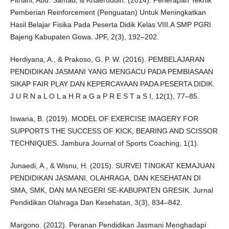
Fitriani, Abd. Samad, & Khaeruddin. (2014). Penerapan Teknik
Pemberian Reinforcement (Penguatan) Untuk Meningkatkan
Hasil Belajar Fisika Pada Peserta Didik Kelas VIII.A SMP PGRI
Bajeng Kabupaten Gowa. JPF, 2(3), 192–202.
Herdiyana, A., & Prakoso, G. P. W. (2016). PEMBELAJARAN
PENDIDIKAN JASMANI YANG MENGACU PADA PEMBIASAAN
SIKAP FAIR PLAY DAN KEPERCAYAAN PADA PESERTA DIDIK.
J U R N a L O L a H R a G a P R E S T a S I, 12(1), 77–85.
Iswana, B. (2019). MODEL OF EXERCISE IMAGERY FOR
SUPPORTS THE SUCCESS OF KICK, BEARING AND SCISSOR
TECHNIQUES. Jambura Journal of Sports Coaching, 1(1).
Junaedi, A., & Wisnu, H. (2015). SURVEI TINGKAT KEMAJUAN
PENDIDIKAN JASMANI, OLAHRAGA, DAN KESEHATAN DI
SMA, SMK, DAN MA NEGERI SE-KABUPATEN GRESIK. Jurnal
Pendidikan Olahraga Dan Kesehatan, 3(3), 834–842.
Margono. (2012). Peranan Pendidikan Jasmani Menghadapi