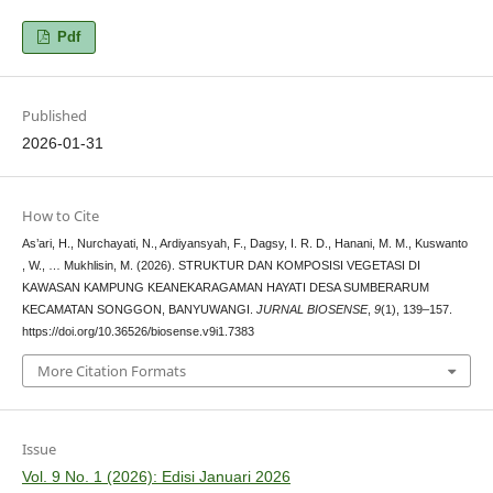
Pdf
Published
2026-01-31
How to Cite
As’ari, H., Nurchayati, N., Ardiyansyah, F., Dagsy, I. R. D., Hanani, M. M., Kuswanto
, W., … Mukhlisin, M. (2026). STRUKTUR DAN KOMPOSISI VEGETASI DI
KAWASAN KAMPUNG KEANEKARAGAMAN HAYATI DESA SUMBERARUM
KECAMATAN SONGGON, BANYUWANGI.
JURNAL BIOSENSE
,
9
(1), 139–157.
https://doi.org/10.36526/biosense.v9i1.7383
More Citation Formats
Issue
Vol. 9 No. 1 (2026): Edisi Januari 2026