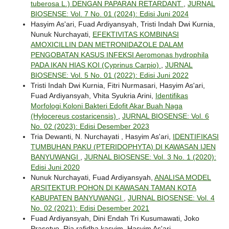
tuberosa L.) DENGAN PAPARAN RETARDANT
,
JURNAL
BIOSENSE: Vol. 7 No. 01 (2024): Edisi Juni 2024
Hasyim As'ari, Fuad Ardiyansyah, Tristi Indah Dwi Kurnia,
Nunuk Nurchayati,
EFEKTIVITAS KOMBINASI
AMOXICILLIN DAN METRONIDAZOLE DALAM
PENGOBATAN KASUS INFEKSI Aeromonas hydrophila
PADA IKAN HIAS KOI (Cyprinus Carpio)
,
JURNAL
BIOSENSE: Vol. 5 No. 01 (2022): Edisi Juni 2022
Tristi Indah Dwi Kurnia, Fitri Nurmasari, Hasyim As'ari,
Fuad Ardiyansyah, Vhita Syukria Arini,
Identifikas
Morfologi Koloni Bakteri Edofit Akar Buah Naga
(Hylocereus costaricensis)
,
JURNAL BIOSENSE: Vol. 6
No. 02 (2023): Edisi Desember 2023
Tria Dewanti, N. Nurchayati , Hasyim As'ari,
IDENTIFIKASI
TUMBUHAN PAKU (PTERIDOPHYTA) DI KAWASAN IJEN
BANYUWANGI
,
JURNAL BIOSENSE: Vol. 3 No. 1 (2020):
Edisi Juni 2020
Nunuk Nurchayati, Fuad Ardiyansyah,
ANALISA MODEL
ARSITEKTUR POHON DI KAWASAN TAMAN KOTA
KABUPATEN BANYUWANGI
,
JURNAL BIOSENSE: Vol. 4
No. 02 (2021): Edisi Desember 2021
Fuad Ardiyansyah, Dini Endah Tri Kusumawati, Joko
Prasetyo, Ria rafidha kasyim, Hasyim As'ari,