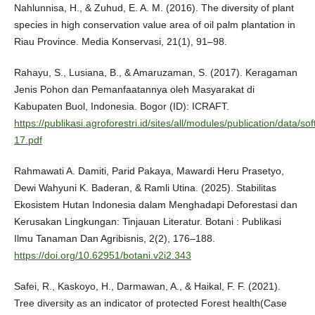
Nahlunnisa, H., & Zuhud, E. A. M. (2016). The diversity of plant
species in high conservation value area of oil palm plantation in
Riau Province. Media Konservasi, 21(1), 91–98.
Rahayu, S., Lusiana, B., & Amaruzaman, S. (2017). Keragaman
Jenis Pohon dan Pemanfaatannya oleh Masyarakat di
Kabupaten Buol, Indonesia. Bogor (ID): ICRAFT.
https://publikasi.agroforestri.id/sites/all/modules/publication/data/
17.pdf
Rahmawati A. Damiti, Parid Pakaya, Mawardi Heru Prasetyo,
Dewi Wahyuni K. Baderan, & Ramli Utina. (2025). Stabilitas
Ekosistem Hutan Indonesia dalam Menghadapi Deforestasi dan
Kerusakan Lingkungan: Tinjauan Literatur. Botani : Publikasi
Ilmu Tanaman Dan Agribisnis, 2(2), 176–188.
https://doi.org/10.62951/botani.v2i2.343
Safei, R., Kaskoyo, H., Darmawan, A., & Haikal, F. F. (2021).
Tree diversity as an indicator of protected Forest health(Case