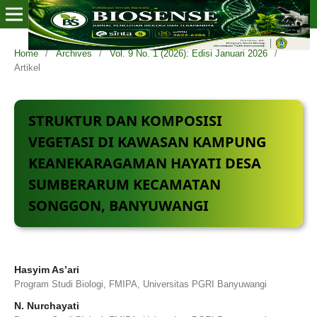
Home
/
Archives
/
Vol. 9 No. 1 (2026): Edisi Januari 2026
/
Artikel
STRUKTUR DAN KOMPOSISI
VEGETASI DI KAWASAN KAMPUNG
KEANEKARAGAMAN HAYATI DESA
SUMBERARUM KECAMATAN
SONGGON, BANYUWANGI
Hasyim As’ari
Program Studi Biologi, FMIPA, Universitas PGRI Banyuwangi
N. Nurchayati