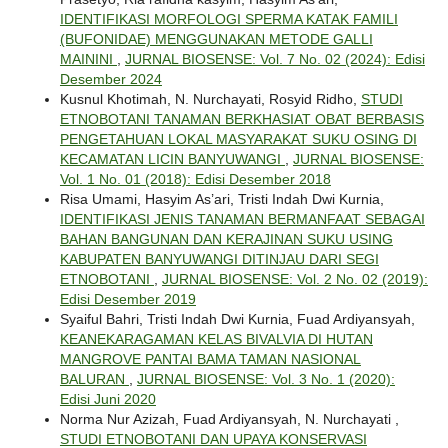
IDENTIFIKASI MORFOLOGI SPERMA KATAK FAMILI
(BUFONIDAE) MENGGUNAKAN METODE GALLI
MAININI
,
JURNAL BIOSENSE: Vol. 7 No. 02 (2024): Edisi
Desember 2024
Kusnul Khotimah, N. Nurchayati, Rosyid Ridho,
STUDI
ETNOBOTANI TANAMAN BERKHASIAT OBAT BERBASIS
PENGETAHUAN LOKAL MASYARAKAT SUKU OSING DI
KECAMATAN LICIN BANYUWANGI
,
JURNAL BIOSENSE:
Vol. 1 No. 01 (2018): Edisi Desember 2018
Risa Umami, Hasyim As’ari, Tristi Indah Dwi Kurnia,
IDENTIFIKASI JENIS TANAMAN BERMANFAAT SEBAGAI
BAHAN BANGUNAN DAN KERAJINAN SUKU USING
KABUPATEN BANYUWANGI DITINJAU DARI SEGI
ETNOBOTANI
,
JURNAL BIOSENSE: Vol. 2 No. 02 (2019):
Edisi Desember 2019
Syaiful Bahri, Tristi Indah Dwi Kurnia, Fuad Ardiyansyah,
KEANEKARAGAMAN KELAS BIVALVIA DI HUTAN
MANGROVE PANTAI BAMA TAMAN NASIONAL
BALURAN
,
JURNAL BIOSENSE: Vol. 3 No. 1 (2020):
Edisi Juni 2020
Norma Nur Azizah, Fuad Ardiyansyah, N. Nurchayati ,
STUDI ETNOBOTANI DAN UPAYA KONSERVASI