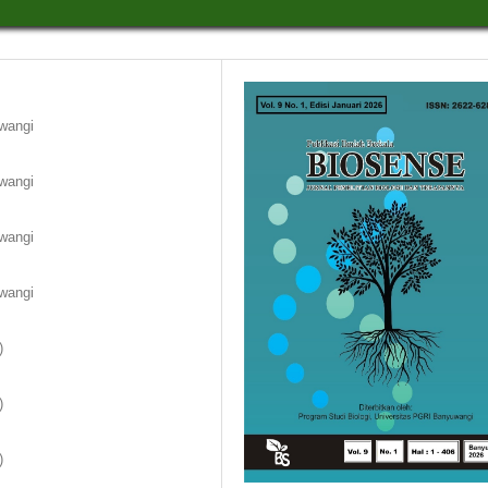
wangi
wangi
wangi
wangi
)
)
)