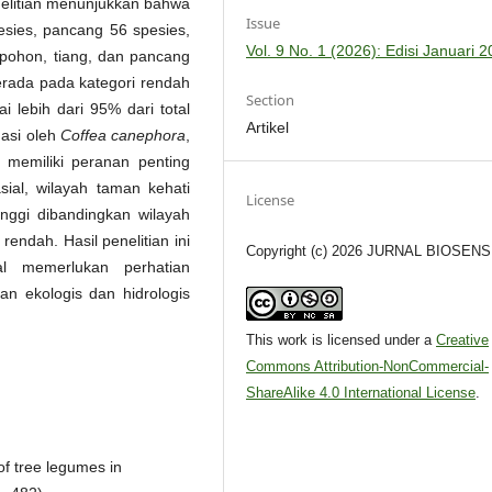
penelitian menunjukkan bahwa
Issue
pesies, pancang 56 spesies,
Vol. 9 No. 1 (2026): Edisi Januari 
pohon, tiang, dan pancang
rada pada kategori rendah
Section
 lebih dari 95% dari total
Artikel
nasi oleh
Coffea canephora
,
memiliki peranan penting
ial, wilayah taman kehati
License
inggi dibandingkan wilayah
endah. Hasil penelitian ini
Copyright (c) 2026 JURNAL BIOSEN
l memerlukan perhatian
tan ekologis dan hidrologis
This work is licensed under a
Creative
Commons Attribution-NonCommercial-
ShareAlike 4.0 International License
.
 of tree legumes in