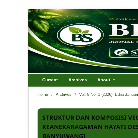
Current
Archives
About
Home
/
Archives
/
Vol. 9 No. 1 (2026): Edisi Januar
STRUKTUR DAN KOMPOSISI VE
KEANEKARAGAMAN HAYATI DE
BANYUWANGI