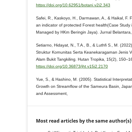
https://doi.org/10.62951/botani.v2i2.343
Safei, R., Kaskoyo, H., Darmawan, A., & Haikal, F. F
an indicator of protected Forest health(Case Study 
Managed by HKm Beringin Jaya). Jurnal Belantara,
Setiarno, Hidayat, N., T.A., B., & Luthfi S., M. (202
Struktur Komunitas Serta Keanekaragaman Jenis Ve
Alam Bukit Tangkiling. Hutan Tropika, 15(2), 150–1
https://doi.org/10.36873/jht.v15i2.2170
Yue, S., & Hashino, M. (2005). Statistical Interpreta
Growth on Streamflow of the Sameura Basin, Japan
and Assessment,
Most read articles by the same author(s)