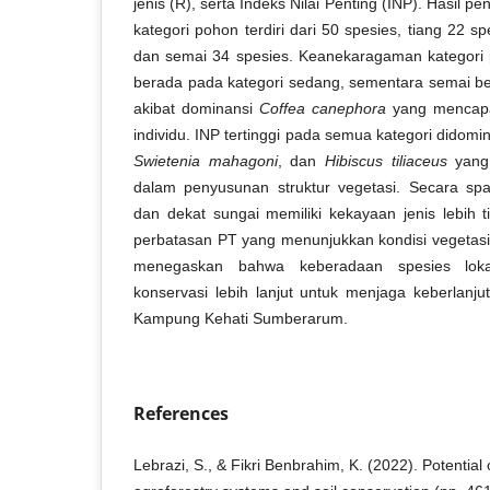
jenis (R), serta Indeks Nilai Penting (INP). Hasil 
kategori pohon terdiri dari 50 spesies, tiang 22 s
dan semai 34 spesies. Keanekaragaman kategori 
berada pada kategori sedang, sementara semai be
akibat dominansi
Coffea canephora
yang mencapai
individu. INP tertinggi pada semua kategori didomi
Swietenia mahagoni
, dan
Hibiscus tiliaceus
yang 
dalam penyusunan struktur vegetasi. Secara spas
dan dekat sungai memiliki kekayaan jenis lebih t
perbatasan PT yang menunjukkan kondisi vegetasi r
menegaskan bahwa keberadaan spesies loka
konservasi lebih lanjut untuk menjaga keberlanju
Kampung Kehati Sumberarum.
References
Lebrazi, S., & Fikri Benbrahim, K. (2022). Potential