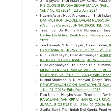
Sri Wijayanti, Tristi Indah Dwi Kurnia, Fuad 
FISIOLOGIS BUNGA SEDAP MALAM (Polian
Vol. 7 No. 01 (2024): Edisi Juni 2024
Hasyim As'ari, Fuad Ardiyansyah, Tristi Inda
DAN METRONIDAZOLE DALAM PENGOBATAN K
(Cyprinus Carpio)
,
JURNAL BIOSENSE: Vol. 5
Tristi Indah Dwi Kurnia, Fitri Nurmasari, Hasy
Bakteri Edofit Akar Buah Naga (Hylocereus c
2023
Tria Dewanti, N. Nurchayati , Hasyim As'ari,
I
BANYUWANGI
,
JURNAL BIOSENSE: Vol. 3 No
Nunuk Nurchayati, Fuad Ardiyansyah,
ANALI
KABUPATEN BANYUWANGI
,
JURNAL BIOSEN
Fuad Ardiyansyah, Dini Endah Tri Kusumawati
MORFOLOGI SPERMA KATAK FAMILI (BUF
BIOSENSE: Vol. 7 No. 02 (2024): Edisi Des
Kusnul Khotimah, N. Nurchayati, Rosyid Rid
PENGETAHUAN LOKAL MASYARAKAT SUKU
1 No. 01 (2018): Edisi Desember 2018
Risa Umami, Hasyim As’ari, Tristi Indah Dwi 
BANGUNAN DAN KERAJINAN SUKU USING 
JURNAL BIOSENSE: Vol. 2 No. 02 (2019): E
Syaiful Bahri, Tristi Indah Dwi Kurnia, Fuad 