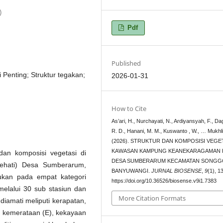
)
Pdf
Published
 Penting; Struktur tegakan;
2026-01-31
How to Cite
As’ari, H., Nurchayati, N., Ardiyansyah, F., Dag
R. D., Hanani, M. M., Kuswanto , W., … Mukhli
(2026). STRUKTUR DAN KOMPOSISI VEGET
KAWASAN KAMPUNG KEANEKARAGAMAN H
 dan komposisi vegetasi di
DESA SUMBERARUM KECAMATAN SONGG
hati) Desa Sumberarum,
BANYUWANGI.
JURNAL BIOSENSE
,
9
(1), 1
ukan pada empat kategori
https://doi.org/10.36526/biosense.v9i1.7383
melalui 30 sub stasiun dan
More Citation Formats
diamati meliputi kerapatan,
, kemerataan (E), kekayaan