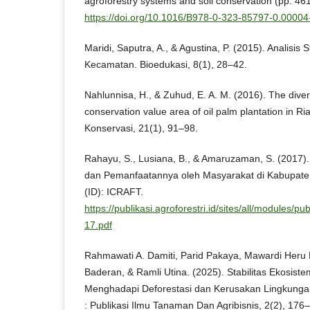
agroforestry systems and soil conservation (pp. 46
https://doi.org/10.1016/B978-0-323-85797-0.00004
Maridi, Saputra, A., & Agustina, P. (2015). Analisis 
Kecamatan. Bioedukasi, 8(1), 28–42.
Nahlunnisa, H., & Zuhud, E. A. M. (2016). The divers
conservation value area of oil palm plantation in R
Konservasi, 21(1), 91–98.
Rahayu, S., Lusiana, B., & Amaruzaman, S. (2017
dan Pemanfaatannya oleh Masyarakat di Kabupaten
(ID): ICRAFT.
https://publikasi.agroforestri.id/sites/all/modules/
17.pdf
Rahmawati A. Damiti, Parid Pakaya, Mawardi Heru 
Baderan, & Ramli Utina. (2025). Stabilitas Ekosis
Menghadapi Deforestasi dan Kerusakan Lingkungan:
: Publikasi Ilmu Tanaman Dan Agribisnis, 2(2), 176