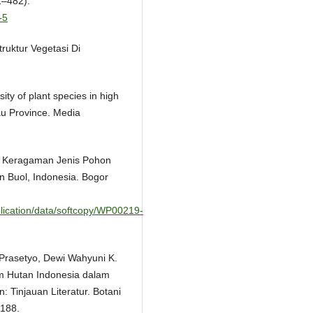
1–482).
-5
Struktur Vegetasi Di
ity of plant species in high
iau Province. Media
). Keragaman Jenis Pohon
 Buol, Indonesia. Bogor
publication/data/softcopy/WP00219-
Prasetyo, Dewi Wahyuni K.
tem Hutan Indonesia dalam
 Tinjauan Literatur. Botani
–188.