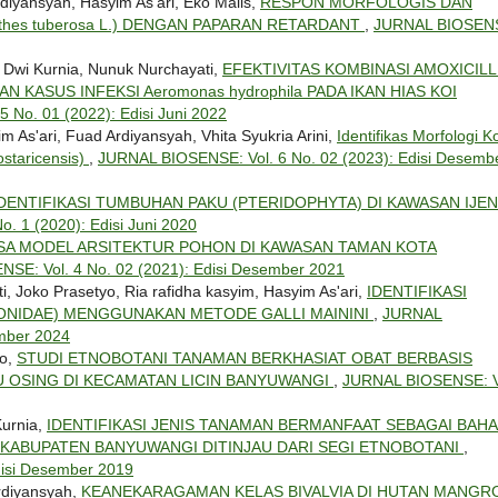
Ardiyansyah, Hasyim As'ari, Eko Malis,
RESPON MORFOLOGIS DAN
thes tuberosa L.) DENGAN PAPARAN RETARDANT
,
JURNAL BIOSEN
h Dwi Kurnia, Nunuk Nurchayati,
EFEKTIVITAS KOMBINASI AMOXICILL
ASUS INFEKSI Aeromonas hydrophila PADA IKAN HIAS KOI
 No. 01 (2022): Edisi Juni 2022
im As'ari, Fuad Ardiyansyah, Vhita Syukria Arini,
Identifikas Morfologi K
ostaricensis)
,
JURNAL BIOSENSE: Vol. 6 No. 02 (2023): Edisi Desemb
DENTIFIKASI TUMBUHAN PAKU (PTERIDOPHYTA) DI KAWASAN IJEN
. 1 (2020): Edisi Juni 2020
SA MODEL ARSITEKTUR POHON DI KAWASAN TAMAN KOTA
SE: Vol. 4 No. 02 (2021): Edisi Desember 2021
, Joko Prasetyo, Ria rafidha kasyim, Hasyim As'ari,
IDENTIFIKASI
ONIDAE) MENGGUNAKAN METODE GALLI MAININI
,
JURNAL
ember 2024
ho,
STUDI ETNOBOTANI TANAMAN BERKHASIAT OBAT BERBASIS
 OSING DI KECAMATAN LICIN BANYUWANGI
,
JURNAL BIOSENSE: V
Kurnia,
IDENTIFIKASI JENIS TANAMAN BERMANFAAT SEBAGAI BAH
KABUPATEN BANYUWANGI DITINJAU DARI SEGI ETNOBOTANI
,
disi Desember 2019
Ardiyansyah,
KEANEKARAGAMAN KELAS BIVALVIA DI HUTAN MANGR