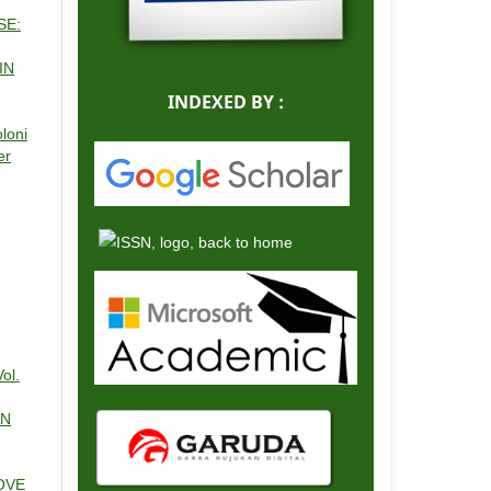
SE:
IN
INDEXED BY :
oloni
er
ol.
AN
OVE