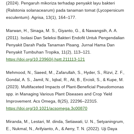
(2024). Pengaruh mikoriza terhadap penyakit layu bakteri
(Ralstonia solanacearum) pada tanaman tomat (Lycopersicum
esculentum). Agrisa, 13(1), 164–177.
Marwan, H., Sinaga, M. S., Giyanto, G., & Nawangsih, A. A.
(2011). Isolasi Dan Seleksi Bakteri Endofit Untuk Pengendalian
Penyakit Darah Pada Tanaman Pisang. Jurnal Hama Dan
Penyakit Tumbuhan Tropika, 11(2), 113–121.
https://doi.org/10.23960/j.hptt.211113-121
Mehmood, N., Saeed, M., Zafarullah, S., Hyder, S., Rizvi, Z. F.,
Gondal, A. S., Jamil, N., Iqbal, R., Ali, B., Ercisli, S., & Kupe, M.
(2023). Multifaceted Impacts of Plant-Beneficial Pseudomonas
spp. in Managing Various Plant Diseases and Crop Yield
Improvement. Acs Omega, 8(25), 22296–22315.
https://doi.org/10.1021/acsomega.3c00870
Miranda, M., Lestari, M. dinda, Setiawati, U. N., Setyaningrum,
E., Nukmal, N., Arifyianto, A., & Aeny, T. N. (2022). Uji Daya