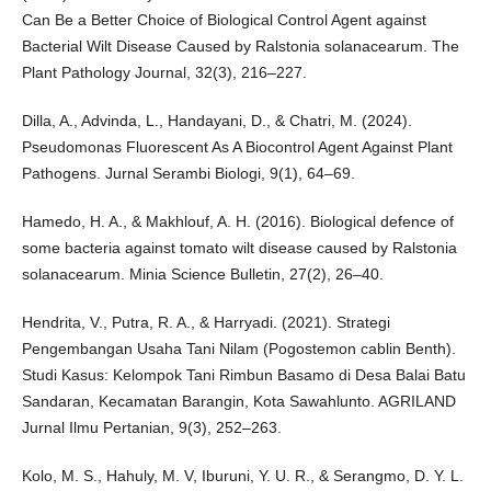
Can Be a Better Choice of Biological Control Agent against
Bacterial Wilt Disease Caused by Ralstonia solanacearum. The
Plant Pathology Journal, 32(3), 216–227.
Dilla, A., Advinda, L., Handayani, D., & Chatri, M. (2024).
Pseudomonas Fluorescent As A Biocontrol Agent Against Plant
Pathogens. Jurnal Serambi Biologi, 9(1), 64–69.
Hamedo, H. A., & Makhlouf, A. H. (2016). Biological defence of
some bacteria against tomato wilt disease caused by Ralstonia
solanacearum. Minia Science Bulletin, 27(2), 26–40.
Hendrita, V., Putra, R. A., & Harryadi. (2021). Strategi
Pengembangan Usaha Tani Nilam (Pogostemon cablin Benth).
Studi Kasus: Kelompok Tani Rimbun Basamo di Desa Balai Batu
Sandaran, Kecamatan Barangin, Kota Sawahlunto. AGRILAND
Jurnal Ilmu Pertanian, 9(3), 252–263.
Kolo, M. S., Hahuly, M. V, Iburuni, Y. U. R., & Serangmo, D. Y. L.