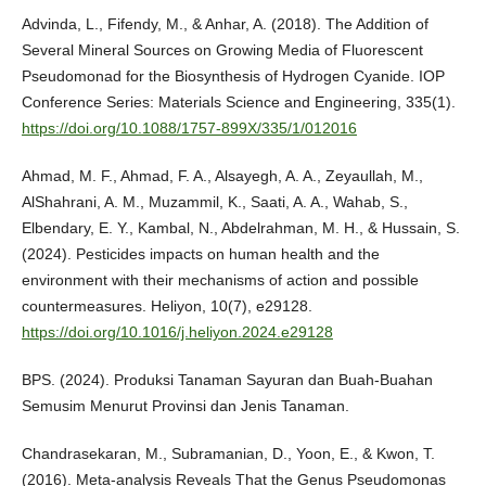
Advinda, L., Fifendy, M., & Anhar, A. (2018). The Addition of
Several Mineral Sources on Growing Media of Fluorescent
Pseudomonad for the Biosynthesis of Hydrogen Cyanide. IOP
Conference Series: Materials Science and Engineering, 335(1).
https://doi.org/10.1088/1757-899X/335/1/012016
Ahmad, M. F., Ahmad, F. A., Alsayegh, A. A., Zeyaullah, M.,
AlShahrani, A. M., Muzammil, K., Saati, A. A., Wahab, S.,
Elbendary, E. Y., Kambal, N., Abdelrahman, M. H., & Hussain, S.
(2024). Pesticides impacts on human health and the
environment with their mechanisms of action and possible
countermeasures. Heliyon, 10(7), e29128.
https://doi.org/10.1016/j.heliyon.2024.e29128
BPS. (2024). Produksi Tanaman Sayuran dan Buah-Buahan
Semusim Menurut Provinsi dan Jenis Tanaman.
Chandrasekaran, M., Subramanian, D., Yoon, E., & Kwon, T.
(2016). Meta-analysis Reveals That the Genus Pseudomonas