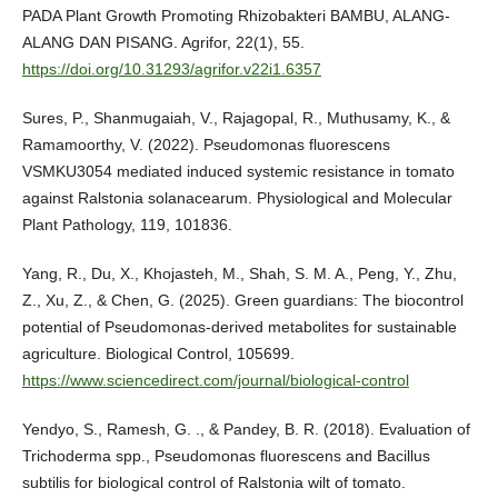
PADA Plant Growth Promoting Rhizobakteri BAMBU, ALANG-
ALANG DAN PISANG. Agrifor, 22(1), 55.
https://doi.org/10.31293/agrifor.v22i1.6357
Sures, P., Shanmugaiah, V., Rajagopal, R., Muthusamy, K., &
Ramamoorthy, V. (2022). Pseudomonas fluorescens
VSMKU3054 mediated induced systemic resistance in tomato
against Ralstonia solanacearum. Physiological and Molecular
Plant Pathology, 119, 101836.
Yang, R., Du, X., Khojasteh, M., Shah, S. M. A., Peng, Y., Zhu,
Z., Xu, Z., & Chen, G. (2025). Green guardians: The biocontrol
potential of Pseudomonas-derived metabolites for sustainable
agriculture. Biological Control, 105699.
https://www.sciencedirect.com/journal/biological-control
Yendyo, S., Ramesh, G. ., & Pandey, B. R. (2018). Evaluation of
Trichoderma spp., Pseudomonas fluorescens and Bacillus
subtilis for biological control of Ralstonia wilt of tomato.