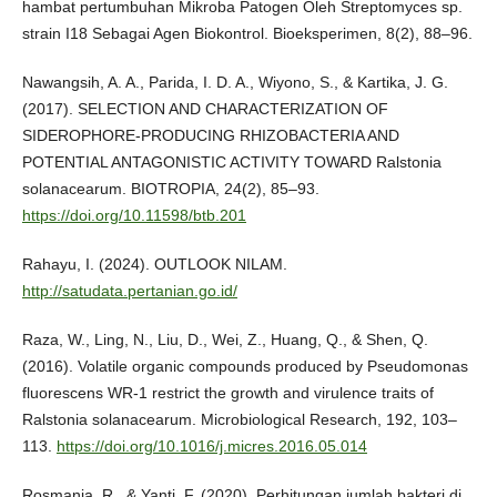
hambat pertumbuhan Mikroba Patogen Oleh Streptomyces sp.
strain I18 Sebagai Agen Biokontrol. Bioeksperimen, 8(2), 88–96.
Nawangsih, A. A., Parida, I. D. A., Wiyono, S., & Kartika, J. G.
(2017). SELECTION AND CHARACTERIZATION OF
SIDEROPHORE-PRODUCING RHIZOBACTERIA AND
POTENTIAL ANTAGONISTIC ACTIVITY TOWARD Ralstonia
solanacearum. BIOTROPIA, 24(2), 85–93.
https://doi.org/10.11598/btb.201
Rahayu, I. (2024). OUTLOOK NILAM.
http://satudata.pertanian.go.id/
Raza, W., Ling, N., Liu, D., Wei, Z., Huang, Q., & Shen, Q.
(2016). Volatile organic compounds produced by Pseudomonas
fluorescens WR-1 restrict the growth and virulence traits of
Ralstonia solanacearum. Microbiological Research, 192, 103–
113.
https://doi.org/10.1016/j.micres.2016.05.014
Rosmania, R., & Yanti, F. (2020). Perhitungan jumlah bakteri di