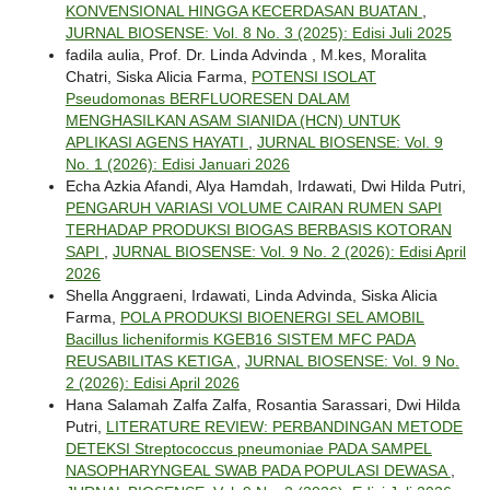
KONVENSIONAL HINGGA KECERDASAN BUATAN
,
JURNAL BIOSENSE: Vol. 8 No. 3 (2025): Edisi Juli 2025
fadila aulia, Prof. Dr. Linda Advinda , M.kes, Moralita
Chatri, Siska Alicia Farma,
POTENSI ISOLAT
Pseudomonas BERFLUORESEN DALAM
MENGHASILKAN ASAM SIANIDA (HCN) UNTUK
APLIKASI AGENS HAYATI
,
JURNAL BIOSENSE: Vol. 9
No. 1 (2026): Edisi Januari 2026
Echa Azkia Afandi, Alya Hamdah, Irdawati, Dwi Hilda Putri,
PENGARUH VARIASI VOLUME CAIRAN RUMEN SAPI
TERHADAP PRODUKSI BIOGAS BERBASIS KOTORAN
SAPI
,
JURNAL BIOSENSE: Vol. 9 No. 2 (2026): Edisi April
2026
Shella Anggraeni, Irdawati, Linda Advinda, Siska Alicia
Farma,
POLA PRODUKSI BIOENERGI SEL AMOBIL
Bacillus licheniformis KGEB16 SISTEM MFC PADA
REUSABILITAS KETIGA
,
JURNAL BIOSENSE: Vol. 9 No.
2 (2026): Edisi April 2026
Hana Salamah Zalfa Zalfa, Rosantia Sarassari, Dwi Hilda
Putri,
LITERATURE REVIEW: PERBANDINGAN METODE
DETEKSI Streptococcus pneumoniae PADA SAMPEL
NASOPHARYNGEAL SWAB PADA POPULASI DEWASA
,