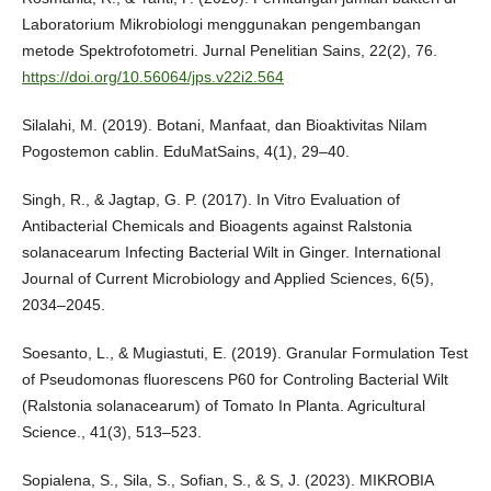
Laboratorium Mikrobiologi menggunakan pengembangan
metode Spektrofotometri. Jurnal Penelitian Sains, 22(2), 76.
https://doi.org/10.56064/jps.v22i2.564
Silalahi, M. (2019). Botani, Manfaat, dan Bioaktivitas Nilam
Pogostemon cablin. EduMatSains, 4(1), 29–40.
Singh, R., & Jagtap, G. P. (2017). In Vitro Evaluation of
Antibacterial Chemicals and Bioagents against Ralstonia
solanacearum Infecting Bacterial Wilt in Ginger. International
Journal of Current Microbiology and Applied Sciences, 6(5),
2034–2045.
Soesanto, L., & Mugiastuti, E. (2019). Granular Formulation Test
of Pseudomonas fluorescens P60 for Controling Bacterial Wilt
(Ralstonia solanacearum) of Tomato In Planta. Agricultural
Science., 41(3), 513–523.
Sopialena, S., Sila, S., Sofian, S., & S, J. (2023). MIKROBIA