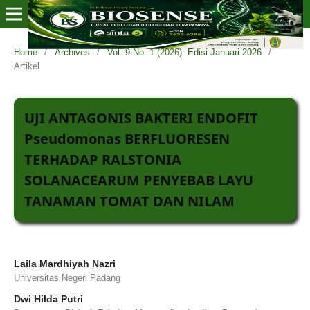
Home
/
Archives
/
Vol. 9 No. 1 (2026): Edisi Januari 2026
/
Artikel
UJI ANTAGONIS BAKTERI ENDOFIT
Pseudomonas BERFLUORESEN
TERHADAP RALSTONIA
SOLANACEARUM PENYEBAB LAYU
TANAMAN TOMAT DAN NILAM
Laila Mardhiyah Nazri
Universitas Negeri Padang
Dwi Hilda Putri