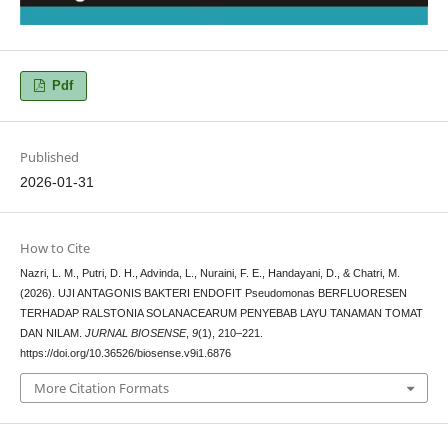
Pdf
Published
2026-01-31
How to Cite
Nazri, L. M., Putri, D. H., Advinda, L., Nuraini, F. E., Handayani, D., & Chatri, M.
(2026). UJI ANTAGONIS BAKTERI ENDOFIT Pseudomonas BERFLUORESEN
TERHADAP RALSTONIA SOLANACEARUM PENYEBAB LAYU TANAMAN TOMAT
DAN NILAM.
JURNAL BIOSENSE
,
9
(1), 210–221.
https://doi.org/10.36526/biosense.v9i1.6876
More Citation Formats