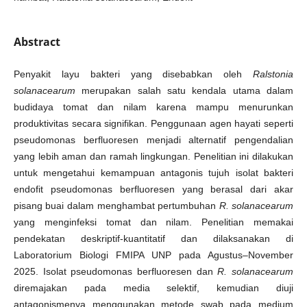
Abstract
Penyakit layu bakteri yang disebabkan oleh
Ralstonia
solanacearum
merupakan salah satu kendala utama dalam
budidaya tomat dan nilam karena mampu menurunkan
produktivitas secara signifikan. Penggunaan agen hayati seperti
pseudomonas berfluoresen menjadi alternatif pengendalian
yang lebih aman dan ramah lingkungan. Penelitian ini dilakukan
untuk mengetahui kemampuan antagonis tujuh isolat bakteri
endofit pseudomonas berfluoresen yang berasal dari akar
pisang buai dalam menghambat pertumbuhan
R. solanacearum
yang menginfeksi tomat dan nilam. Penelitian memakai
pendekatan deskriptif-kuantitatif dan dilaksanakan di
Laboratorium Biologi FMIPA UNP pada Agustus–November
2025. Isolat pseudomonas berfluoresen dan
R. solanacearum
diremajakan pada media selektif, kemudian diuji
antagonismenya menggunakan metode swab pada medium