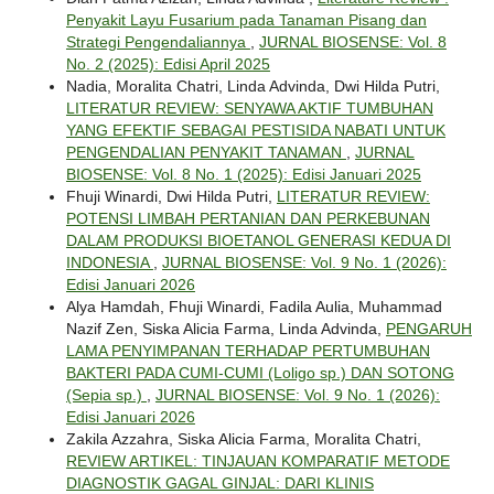
Penyakit Layu Fusarium pada Tanaman Pisang dan
Strategi Pengendaliannya
,
JURNAL BIOSENSE: Vol. 8
No. 2 (2025): Edisi April 2025
Nadia, Moralita Chatri, Linda Advinda, Dwi Hilda Putri,
LITERATUR REVIEW: SENYAWA AKTIF TUMBUHAN
YANG EFEKTIF SEBAGAI PESTISIDA NABATI UNTUK
PENGENDALIAN PENYAKIT TANAMAN
,
JURNAL
BIOSENSE: Vol. 8 No. 1 (2025): Edisi Januari 2025
Fhuji Winardi, Dwi Hilda Putri,
LITERATUR REVIEW:
POTENSI LIMBAH PERTANIAN DAN PERKEBUNAN
DALAM PRODUKSI BIOETANOL GENERASI KEDUA DI
INDONESIA
,
JURNAL BIOSENSE: Vol. 9 No. 1 (2026):
Edisi Januari 2026
Alya Hamdah, Fhuji Winardi, Fadila Aulia, Muhammad
Nazif Zen, Siska Alicia Farma, Linda Advinda,
PENGARUH
LAMA PENYIMPANAN TERHADAP PERTUMBUHAN
BAKTERI PADA CUMI-CUMI (Loligo sp.) DAN SOTONG
(Sepia sp.)
,
JURNAL BIOSENSE: Vol. 9 No. 1 (2026):
Edisi Januari 2026
Zakila Azzahra, Siska Alicia Farma, Moralita Chatri,
REVIEW ARTIKEL: TINJAUAN KOMPARATIF METODE
DIAGNOSTIK GAGAL GINJAL: DARI KLINIS