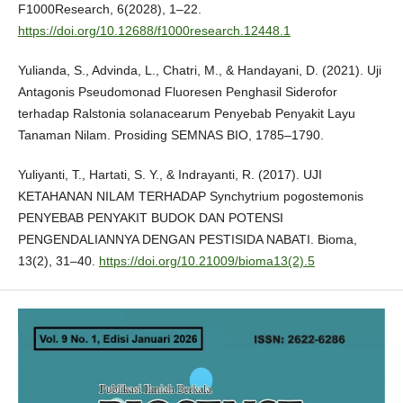
F1000Research, 6(2028), 1–22.
https://doi.org/10.12688/f1000research.12448.1
Yulianda, S., Advinda, L., Chatri, M., & Handayani, D. (2021). Uji
Antagonis Pseudomonad Fluoresen Penghasil Siderofor
terhadap Ralstonia solanacearum Penyebab Penyakit Layu
Tanaman Nilam. Prosiding SEMNAS BIO, 1785–1790.
Yuliyanti, T., Hartati, S. Y., & Indrayanti, R. (2017). UJI
KETAHANAN NILAM TERHADAP Synchytrium pogostemonis
PENYEBAB PENYAKIT BUDOK DAN POTENSI
PENGENDALIANNYA DENGAN PESTISIDA NABATI. Bioma,
13(2), 31–40.
https://doi.org/10.21009/bioma13(2).5