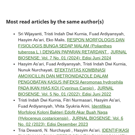
Most read articles by the same author(s)
Sri Wijayanti, Tristi Indah Dwi Kurnia, Fuad Ardiyansyah,
Hasyim As'ari, Eko Malis,
RESPON MORFOLOGIS DAN
FISIOLOGIS BUNGA SEDAP MALAM (Polianthes
tuberosa L.) DENGAN PAPARAN RETARDANT
,
JURNAL
BIOSENSE: Vol. 7 No. 01 (2024): Edisi Juni 2024
Hasyim As'ari, Fuad Ardiyansyah, Tristi Indah Dwi Kurnia,
Nunuk Nurchayati,
EFEKTIVITAS KOMBINASI
AMOXICILLIN DAN METRONIDAZOLE DALAM
PENGOBATAN KASUS INFEKSI Aeromonas hydrophila
PADA IKAN HIAS KOI (Cyprinus Carpio)
,
JURNAL
BIOSENSE: Vol. 5 No. 01 (2022): Edisi Juni 2022
Tristi Indah Dwi Kurnia, Fitri Nurmasari, Hasyim As'ari,
Fuad Ardiyansyah, Vhita Syukria Arini,
Identifikas
Morfologi Koloni Bakteri Edofit Akar Buah Naga
(Hylocereus costaricensis)
,
JURNAL BIOSENSE: Vol. 6
No. 02 (2023): Edisi Desember 2023
Tria Dewanti, N. Nurchayati , Hasyim As'ari,
IDENTIFIKASI