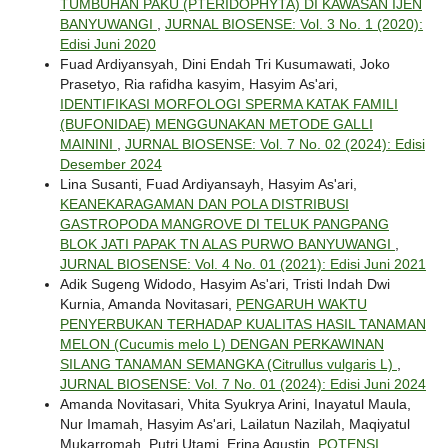
TUMBUHAN PAKU (PTERIDOPHYTA) DI KAWASAN IJEN
BANYUWANGI
,
JURNAL BIOSENSE: Vol. 3 No. 1 (2020):
Edisi Juni 2020
Fuad Ardiyansyah, Dini Endah Tri Kusumawati, Joko
Prasetyo, Ria rafidha kasyim, Hasyim As'ari,
IDENTIFIKASI MORFOLOGI SPERMA KATAK FAMILI
(BUFONIDAE) MENGGUNAKAN METODE GALLI
MAININI
,
JURNAL BIOSENSE: Vol. 7 No. 02 (2024): Edisi
Desember 2024
Lina Susanti, Fuad Ardiyansayh, Hasyim As'ari,
KEANEKARAGAMAN DAN POLA DISTRIBUSI
GASTROPODA MANGROVE DI TELUK PANGPANG
BLOK JATI PAPAK TN ALAS PURWO BANYUWANGI
,
JURNAL BIOSENSE: Vol. 4 No. 01 (2021): Edisi Juni 2021
Adik Sugeng Widodo, Hasyim As'ari, Tristi Indah Dwi
Kurnia, Amanda Novitasari,
PENGARUH WAKTU
PENYERBUKAN TERHADAP KUALITAS HASIL TANAMAN
MELON (Cucumis melo L) DENGAN PERKAWINAN
SILANG TANAMAN SEMANGKA (Citrullus vulgaris L)
,
JURNAL BIOSENSE: Vol. 7 No. 01 (2024): Edisi Juni 2024
Amanda Novitasari, Vhita Syukrya Arini, Inayatul Maula,
Nur Imamah, Hasyim As'ari, Lailatun Nazilah, Maqiyatul
Mukarromah, Putri Utami, Erina Agustin,
POTENSI