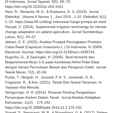
Di Indonesia. Jurnal Spasial, 3(5), 65–72.
https://doi.org/10.22202/js.v5i3.3161
Harir, R., Novianta, M. A., & Kristiyana, D. S. (2019). Jurnal
Elektrikal , Volume 6 Nomor 1 , Juni 2019 , 1-10. Elektrikal, 6(1),
1–10. https://www.99.co/blog/ indonesia/ harga-pompa-air-mini/
Haryati, U. (2014). Suplemental irrigation technology for climate
change adaptation on upland agriculture. Jurnal Sumderdaya
Lahan, 8(1), 43–57.
Jeksen, E. E. (2022). Analisis Prospek Peningkatan Produksi
Cabai Rawit (Capsicum frutescens L.) Di Indonesia. In SSRN
Electronic Journal. https://doi.org/10.2139/ssrn.4285742
Nugroho, G., & Sasongko, H. (2005). Studi Numerik dan
Eksperimental Aliran 3-D pada Kombinasi Airfoil Pelat Datar
dengan Variasi Permukaan Bawah dan Pengaruh Celah. Jurnal
Teknik Mesin, 7(2), 43–56.
Purba, T., Ningsih, H., Junaedi, P. A. S., Junairiah, G. B.,
Firgiyanto, R., & Arsi. (2021). Tanah Dan Nutrisi Tanaman. In
Yayasan Kita Menulis.
Siringoringo, H. H. (2014). Peranan Penting Pengelolaan
Penyerapan Karbon Dalam Tanah. Jurnal Analisis Kebijakan
Kehutanan, 11(2), : 175-192.
https://doi.org/10.20886/jakk.2014.11.2.175-192
Syarief, S., Neparassi, W. B., & Nurwidiana, G. A. (2017). Sistem