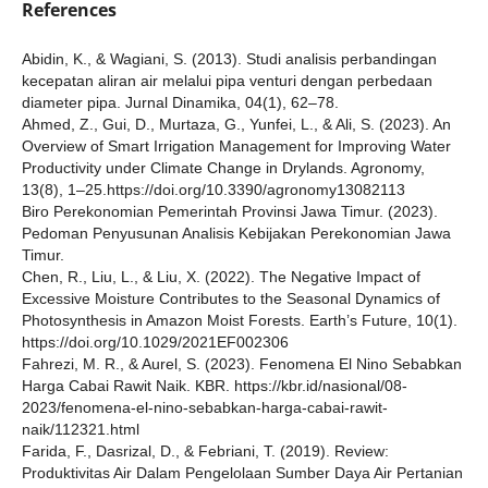
References
Abidin, K., & Wagiani, S. (2013). Studi analisis perbandingan
kecepatan aliran air melalui pipa venturi dengan perbedaan
diameter pipa. Jurnal Dinamika, 04(1), 62–78.
Ahmed, Z., Gui, D., Murtaza, G., Yunfei, L., & Ali, S. (2023). An
Overview of Smart Irrigation Management for Improving Water
Productivity under Climate Change in Drylands. Agronomy,
13(8), 1–25.https://doi.org/10.3390/agronomy13082113
Biro Perekonomian Pemerintah Provinsi Jawa Timur. (2023).
Pedoman Penyusunan Analisis Kebijakan Perekonomian Jawa
Timur.
Chen, R., Liu, L., & Liu, X. (2022). The Negative Impact of
Excessive Moisture Contributes to the Seasonal Dynamics of
Photosynthesis in Amazon Moist Forests. Earth’s Future, 10(1).
https://doi.org/10.1029/2021EF002306
Fahrezi, M. R., & Aurel, S. (2023). Fenomena El Nino Sebabkan
Harga Cabai Rawit Naik. KBR. https://kbr.id/nasional/08-
2023/fenomena-el-nino-sebabkan-harga-cabai-rawit-
naik/112321.html
Farida, F., Dasrizal, D., & Febriani, T. (2019). Review:
Produktivitas Air Dalam Pengelolaan Sumber Daya Air Pertanian