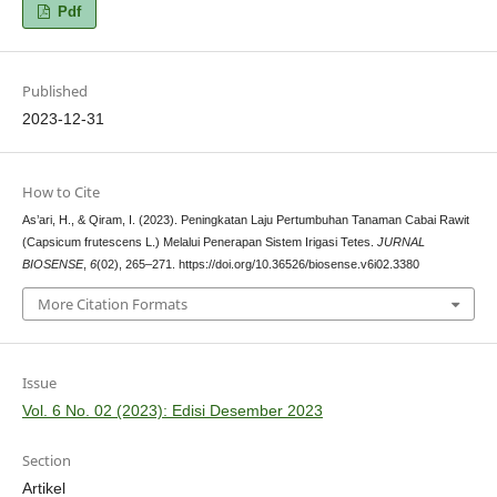
Pdf
Published
2023-12-31
How to Cite
As’ari, H., & Qiram, I. (2023). Peningkatan Laju Pertumbuhan Tanaman Cabai Rawit
(Capsicum frutescens L.) Melalui Penerapan Sistem Irigasi Tetes.
JURNAL
BIOSENSE
,
6
(02), 265–271. https://doi.org/10.36526/biosense.v6i02.3380
More Citation Formats
Issue
Vol. 6 No. 02 (2023): Edisi Desember 2023
Section
Artikel