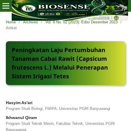
Home
/
Archives
/
Vol. 6 No. 02 (2023): Edisi Desember 2023
/
Artikel
Peningkatan Laju Pertumbuhan
Tanaman Cabai Rawit (Capsicum
frutescens L.) Melalui Penerapan
Sistem Irigasi Tetes
Hasyim As'ari
Program Studi Biologi, FMIPA, Universitas PGRI Banyuwangi
Ikhwanul Qiram
Program Studi Teknik Mesin, Fakultas Teknik, Universitas PGRI
Banyuwangi