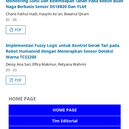
Monitoring Suhu Dan Kelembapan Tanah Pada Kebun Buah
Naga Berbasis Sensor DS18B20 Dan YL69
Charis Fathul Hadi, Hasyim As’ari, Ikwanul Qiram
85 - 88
PDF
Implementasi Fuzzy Logic untuk Kontrol Gerak Tari pada
Robot Humanoid dengan Menerapkan Sensor Deteksi
Warna TCS3200
Dessy Ana Sari, Elfira Makmur, Retyana Wahrini
89 - 93
PDF
HOME PAGE
HOME PAGE
Tim Editorial