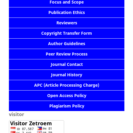
Focus and Scope
Publication Ethics
Reviewers
Copyright Transfer Form
Author Guidelines
Peer Review Process
Journal Contact
Journal History
APC (Article Processing Charge)
Open Access Policy
Plagiarism Policy
visitor