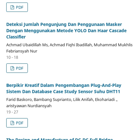
PDF
Deteksi Jumlah Pengunjung Dan Penggunaan Masker
Dengan Menggunakan Metode YOLO Dan Haar Cascade
Classifier
Achmad Ubaidillah Ms, Achmad Fiqhi Ibadillah, Muhammad Mukhlis
Febriansyah Nur
10 - 18
PDF
Berpikir Kreatif Dalam Pengembangan Plug-And-Play
Sistem Dan Database Case Study Sensor Suhu DHT11
Farid Baskoro, Bambang Suprianto, Lilik Anifah, Ekohariadi .,
aristyawan Nurdiansyah
19 - 27
PDF
The Design and Manufacture of DC-DC Full Bridge