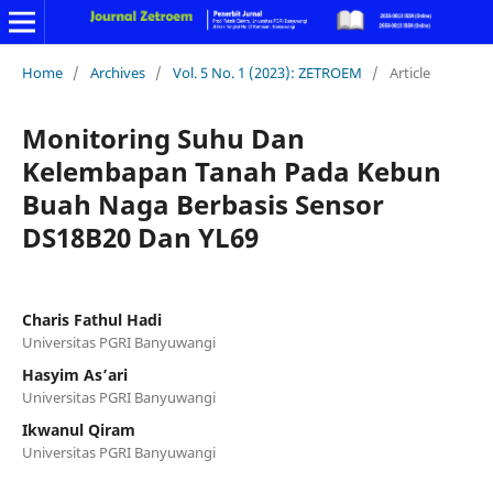
Home
/
Archives
/
Vol. 5 No. 1 (2023): ZETROEM
/
Article
Monitoring Suhu Dan
Kelembapan Tanah Pada Kebun
Buah Naga Berbasis Sensor
DS18B20 Dan YL69
Charis Fathul Hadi
Universitas PGRI Banyuwangi
Hasyim As’ari
Universitas PGRI Banyuwangi
Ikwanul Qiram
Universitas PGRI Banyuwangi