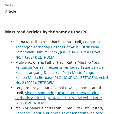
Section
Article
Most read articles by the same author(s)
Ratna Mustika Yasi, Charis Fathul Hadi,
Pengaruh
Tegangan Terhadap Besar Kuat Arus Listrik Pada
Persamaan Hukum Ohm
,
JOURNAL ZETROEM: Vol. 3
No. 1 (2021): ZETROEM
Muliyono, Charis Fathul Hadi, Ratna Mustika Yasi,
Pengaruh Variasi Frekuensi Terhadap Tegangan dan
Kecepatan yang Dihasilkan Pada Mesin Pengupas
Kelapa Muda Berbasis PLC
,
JOURNAL ZETROEM: Vol. 4
No. 2 (2022): ZETROEM
Fery Ardiansyah, Muh Fainal Lawasi, Charis Fathul
Hadi,
Sistem Monitoring Inkubator Penetas Telur
Berbasis Android
,
JOURNAL ZETROEM: Vol. 1 No. 2
(2019): ZETROEM
malik yuhanas, Charis Fathul Hadi, Risk Fita Lestari,
Rancang Bangun Running Text Menggunakan Modul