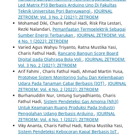
Led Matrix P10 Berbasis Arduino Uno Di Fakultas
Teknik Universitas Pgri Banyuwangi
,
JOURNAL
ZETROEM: Vol. 3 No. 2 (2021): ZETROEM
Mohamad Diki, Charis Fathul Hadi, Risk Fita Lestari,
Rezki Nalandari,
Pemanfaatan Termoelektrik Sebagai
Sumber Energi Terbarukan
,
JOURNAL ZETROEM: Vol.
4 No. 1 (2022): ZETROEM
Varied Agus Wahyu Triyanto, Ratna Mustika Yasi,
Charis Fathul Hadi,
Rancang Bangun Score Board
Digital pada Olahraga Bola Voli
,
JOURNAL ZETROEM:
Vol. 3 No. 2 (2021): ZETROEM
Arif Fahmi , Charis Fathul Hadi, Ahmad Martin Yusa,
Prototype Sistem Monitoring Suhu Dan Kelembapan
Udara Pada Tanaman Cabai Berbasis (IOT)
,
JOURNAL
ZETROEM: Vol. 4 No. 2 (2022): ZETROEM
Burhanuddin Nur, Untung Suryadhianto, Charis
Fathul Hadi,
Sistem Pendeteksi Gas Amonia (Nh3)
Untuk Keamanan Ruang Produksi Pada Industri
Pengolahan Udang Berbasis Arduino
,
JOURNAL
ZETROEM: Vol. 4 No. 1 (2022): ZETROEM
Viky Ananta, Charis Fathul Hadi, Ratna Mustika Yasi,
Sistem Pendeteksi Kebocoran Kapal Berbasis IoT
,