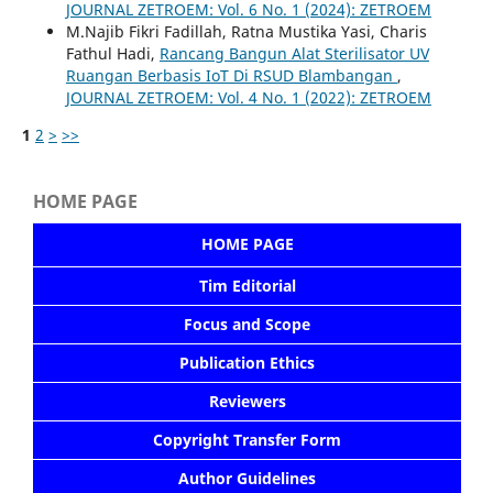
JOURNAL ZETROEM: Vol. 6 No. 1 (2024): ZETROEM
M.Najib Fikri Fadillah, Ratna Mustika Yasi, Charis
Fathul Hadi,
Rancang Bangun Alat Sterilisator UV
Ruangan Berbasis IoT Di RSUD Blambangan
,
JOURNAL ZETROEM: Vol. 4 No. 1 (2022): ZETROEM
1
2
>
>>
HOME PAGE
HOME PAGE
Tim Editorial
Focus and Scope
Publication Ethics
Reviewers
Copyright Transfer Form
Author Guidelines