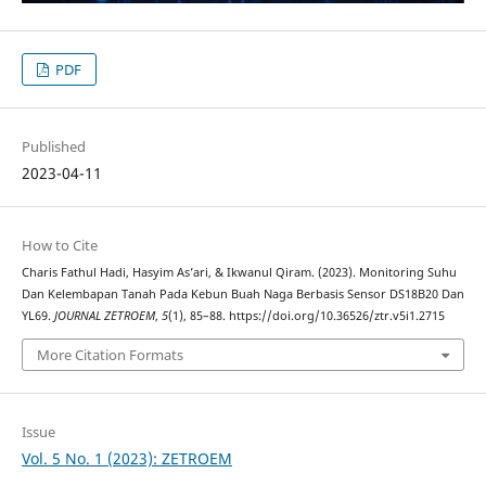
PDF
Published
2023-04-11
How to Cite
Charis Fathul Hadi, Hasyim As’ari, & Ikwanul Qiram. (2023). Monitoring Suhu
Dan Kelembapan Tanah Pada Kebun Buah Naga Berbasis Sensor DS18B20 Dan
YL69.
JOURNAL ZETROEM
,
5
(1), 85–88. https://doi.org/10.36526/ztr.v5i1.2715
More Citation Formats
Issue
Vol. 5 No. 1 (2023): ZETROEM