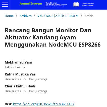
Home
/
Archives
/
Vol. 3 No. 2 (2021): ZETROEM
/
Article
Rancang Bangun Monitor Dan
Aktuator Kandang Ayam
Menggunakan NodeMCU ESP8266
Mokhamad Yani
Teknik Elektro
Ratna Mustika Yasi
Universitas PGRI Banyuwangi
Charis Fathul Hadi
Universitas PGRI Banyuwangi
DOI:
https://doi.org/10.36526/ztr.v3i2.1487