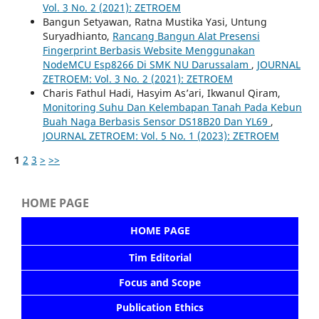
Vol. 3 No. 2 (2021): ZETROEM
Bangun Setyawan, Ratna Mustika Yasi, Untung
Suryadhianto,
Rancang Bangun Alat Presensi
Fingerprint Berbasis Website Menggunakan
NodeMCU Esp8266 Di SMK NU Darussalam
,
JOURNAL
ZETROEM: Vol. 3 No. 2 (2021): ZETROEM
Charis Fathul Hadi, Hasyim As’ari, Ikwanul Qiram,
Monitoring Suhu Dan Kelembapan Tanah Pada Kebun
Buah Naga Berbasis Sensor DS18B20 Dan YL69
,
JOURNAL ZETROEM: Vol. 5 No. 1 (2023): ZETROEM
1
2
3
>
>>
HOME PAGE
HOME PAGE
Tim Editorial
Focus and Scope
Publication Ethics