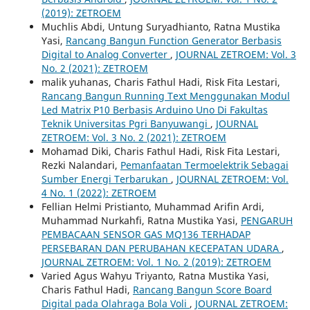
(2019): ZETROEM
Muchlis Abdi, Untung Suryadhianto, Ratna Mustika
Yasi,
Rancang Bangun Function Generator Berbasis
Digital to Analog Converter
,
JOURNAL ZETROEM: Vol. 3
No. 2 (2021): ZETROEM
malik yuhanas, Charis Fathul Hadi, Risk Fita Lestari,
Rancang Bangun Running Text Menggunakan Modul
Led Matrix P10 Berbasis Arduino Uno Di Fakultas
Teknik Universitas Pgri Banyuwangi
,
JOURNAL
ZETROEM: Vol. 3 No. 2 (2021): ZETROEM
Mohamad Diki, Charis Fathul Hadi, Risk Fita Lestari,
Rezki Nalandari,
Pemanfaatan Termoelektrik Sebagai
Sumber Energi Terbarukan
,
JOURNAL ZETROEM: Vol.
4 No. 1 (2022): ZETROEM
Fellian Helmi Pristianto, Muhammad Arifin Ardi,
Muhammad Nurkahfi, Ratna Mustika Yasi,
PENGARUH
PEMBACAAN SENSOR GAS MQ136 TERHADAP
PERSEBARAN DAN PERUBAHAN KECEPATAN UDARA
,
JOURNAL ZETROEM: Vol. 1 No. 2 (2019): ZETROEM
Varied Agus Wahyu Triyanto, Ratna Mustika Yasi,
Charis Fathul Hadi,
Rancang Bangun Score Board
Digital pada Olahraga Bola Voli
,
JOURNAL ZETROEM: