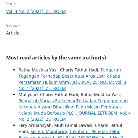
Issue
Vol. 3 No. 2 (2021): ZETROEM
Section
Article
Most read articles by the same author(s)
Ratna Mustika Yasi, Charis Fathul Hadi,
Pengaruh
Tegangan Terhadap Besar Kuat Arus Listrik Pada
Persamaan Hukum Ohm
,
JOURNAL ZETROEM: Vol. 3
No. 1 (2021): ZETROEM
Muliyono, Charis Fathul Hadi, Ratna Mustika Yasi,
Pengaruh Variasi Frekuensi Terhadap Tegangan dan
Kecepatan yang Dihasilkan Pada Mesin Pengupas
Kelapa Muda Berbasis PLC
,
JOURNAL ZETROEM: Vol. 4
No. 2 (2022): ZETROEM
Fery Ardiansyah, Muh Fainal Lawasi, Charis Fathul
Hadi,
Sistem Monitoring Inkubator Penetas Telur
Berbasis Android
,
JOURNAL ZETROEM: Vol. 1 No. 2