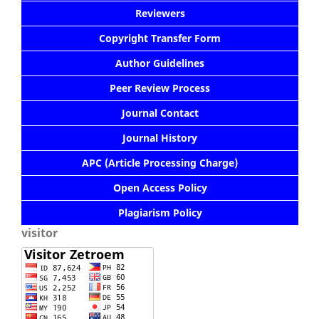
Reviewers
Copyright Transfer Form
Author Guidelines
Peer Review Process
Journal Contact
Journal History
APC (Article Processing Charge)
Open Access Policy
Plagiarism Policy
visitor