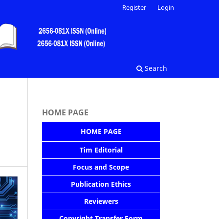
Register
Login
Search
HOME PAGE
HOME PAGE
Tim Editorial
Focus and Scope
Publication Ethics
Reviewers
Copyright Transfer Form