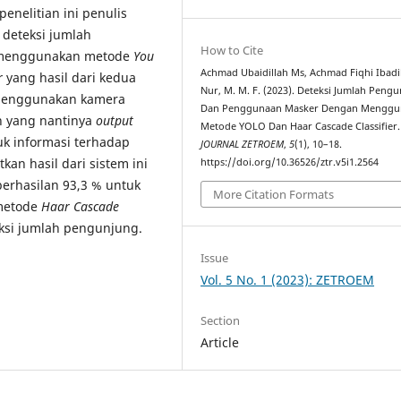
enelitian ini penulis
deteksi jumlah
How to Cite
 menggunakan metode
You
Achmad Ubaidillah Ms, Achmad Fiqhi Ibadil
r
yang hasil dari kedua
Nur, M. M. F. (2023). Deteksi Jumlah Peng
 Menggunakan kamera
Dan Penggunaan Masker Dengan Menggu
n yang nantinya
output
Metode YOLO Dan Haar Cascade Classifier.
k informasi terhadap
JOURNAL ZETROEM
,
5
(1), 10–18.
an hasil dari sistem ini
https://doi.org/10.36526/ztr.v5i1.2564
rhasilan 93,3 % untuk
More Citation Formats
 metode
Haar Cascade
eksi jumlah pengunjung.
Issue
Vol. 5 No. 1 (2023): ZETROEM
Section
Article