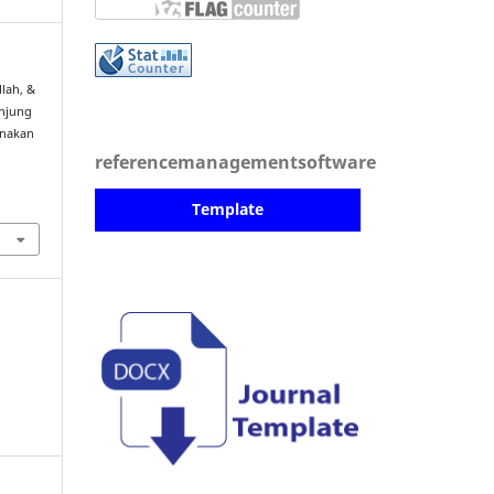
lah, &
unjung
nakan
referencemanagementsoftware
Template