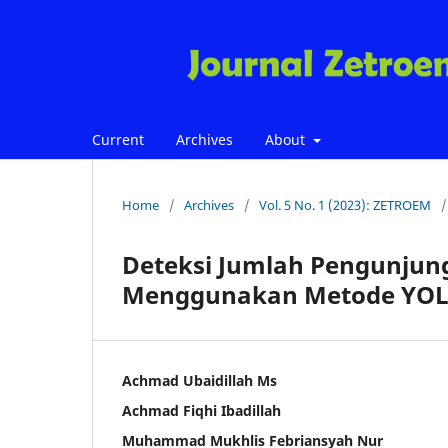
Current
Archives
About
Home
/
Archives
/
Vol. 5 No. 1 (2023): ZETROEM
/
Deteksi Jumlah Pengunju
Menggunakan Metode YOLO 
Achmad Ubaidillah Ms
Achmad Fiqhi Ibadillah
Muhammad Mukhlis Febriansyah Nur