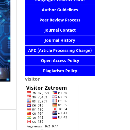
Author Guidelines
Peer Review Process
Journal Contact
Journal History
APC (Article Processing Charge)
Open Access Policy
Plagiarism Policy
visitor