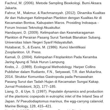
Fachrul, M. (2006). Metode Sampling Bioekologi. Bumi Aksara
Jakarta.
Fahrur, M., Makmur, & Rachmansyah. (2012). Dinamika Kualitas
Air dan Hubungan Kelimpahan Plankton dengan Kualitas Air di
Kecamatan Bontoa, Kabupaten Maros. Prosiding Indoaqua -
Forum Inovasi Teknologi Akuakultur.
Handayani, D. (2009). Kelimpahan dan Keanekaragaman
Plankton di Perairan Pasang Surut Tambak Blanakan Subang.
Universitas Islam Negeri Syarif Hidayatullah.
Hutabarat, S., & Evans, M. (1986). Kunci Identifikasi
Zooplankton. UI. Press.
Kamali, D. (2004). Kelimpahan Fitoplankton Pada Keramba
Jaring Apung di Teluk Hurun Lampung.
Krebs, J. . (1989). Ecologycal Methodology. Harper Collins
Publisher dalam Rudianto, F.N., Setyawati, T.R. dan Mukarlina.
2014. Struktur Komunitas Gastropoda pada Persawahan
Pasang Surut dan Tadah Hujan di Kecamatan Sungai Kakap.
Jurnal Protobiont, 3(2), 177–185.
Liang, D., & Uye, S. (1997). Populatin dynamics and production
of the plantonic copepods in eutrophic inlet of the Inland Sea of
Japan. IV Pseudodiaptomus marinus, the egg-carryng calanoid.
Marine Biology, 128, 415–421.