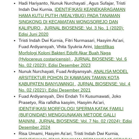
Hadi Hariyanto, Nunuk Nurchayati , Agus Sufajar, Tristi
Indah Dwi Kurnia,
IDENTIFIKASI KEANEKARAGAMAN
HAMA KUTU PUTIH (MEALYBUG) PADA TANAMAN
SINGKONG DI KECAMATAN WONGSOREJO DAN
KALIPURO
,
JURNAL BIOSENSE: Vol. 3 No. 1 (2020):
Edisi Juni 2020
Tristi Indah Dwi Kurnia, Fitri Nurmasari, Hasyim As'ari,
Fuad Ardiyansyah, Vhita Syukria Arini,
Identifikas
Morfologi Koloni Bakteri Edofit Akar Buah Naga
(Hylocereus costaricensis)
,
JURNAL BIOSENSE: Vol. 6
No. 02 (2023): Edisi Desember 2023
Nunuk Nurchayati, Fuad Ardiyansyah,
ANALISA MODEL
ARSITEKTUR POHON DI KAWASAN TAMAN KOTA
KABUPATEN BANYUWANGI
,
JURNAL BIOSENSE: Vol. 4
No. 02 (2021): Edisi Desember 2021
Fuad Ardiyansyah, Dini Endah Tri Kusumawati, Joko
Prasetyo, Ria rafidha kasyim, Hasyim As'ari,
IDENTIFIKASI MORFOLOGI SPERMA KATAK FAMILI
(BUFONIDAE) MENGGUNAKAN METODE GALLI
MAININI
,
JURNAL BIOSENSE: Vol. 7 No. 02 (2024): Edisi
Desember 2024
Risa Umami, Hasyim As’ari, Tristi Indah Dwi Kurnia,