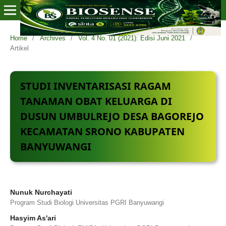
Home
/
Archives
/
Vol. 4 No. 01 (2021): Edisi Juni 2021
/
Artikel
STUDI INVENTARISASI RAGAM
TANAMAN OBAT KELUARGA DI
DUSUN UMBULREJO DESA BAGOREJO
KECAMATAN SRONO KABUPATEN
BANYUWANGI
Nunuk Nurchayati
Program Studi Biologi Universitas PGRI Banyuwangi
Hasyim As'ari