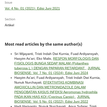
Issue
Vol. 4 No. 01 (2021): Edisi Juni 2021
Section
Artikel
Most read articles by the same author(s)
Sri Wijayanti, Tristi Indah Dwi Kurnia, Fuad Ardiyansyah,
Hasyim As'ari, Eko Malis,
RESPON MORFOLOGIS DAN
FISIOLOGIS BUNGA SEDAP MALAM (Polianthes
tuberosa L.) DENGAN PAPARAN RETARDANT
,
JURNAL
BIOSENSE: Vol. 7 No. 01 (2024): Edisi Juni 2024
Hasyim As'ari, Fuad Ardiyansyah, Tristi Indah Dwi Kurnia,
Nunuk Nurchayati,
EFEKTIVITAS KOMBINASI
AMOXICILLIN DAN METRONIDAZOLE DALAM
PENGOBATAN KASUS INFEKSI Aeromonas hydrophila
PADA IKAN HIAS KOI (Cyprinus Carpio)
,
JURNAL
BIOSENSE: Vol. 5 No. 01 (2022): Edisi Juni 2022
Hadi Hariyanto, Nunuk Nurchayati , Agus Sufajar, Tristi