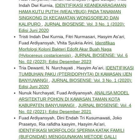
Indah Dwi Kurnia,
IDENTIFIKASI KEANEKARAGAMAN
HAMA KUTU PUTIH (MEALYBUG) PADA TANAMAN
SINGKONG DI KECAMATAN WONGSOREJO DAN
KALIPURO
,
JURNAL BIOSENSE: Vol. 3 No. 1 (2020):
Edisi Juni 2020
Tristi Indah Dwi Kurnia, Fitri Nurmasari, Hasyim As'ari,
Fuad Ardiyansyah, Vhita Syukria Arini,
Identifikas
Morfologi Koloni Bakteri Edofit Akar Buah Naga
(Hylocereus costaricensis)
,
JURNAL BIOSENSE: Vol. 6
No. 02 (2023): Edisi Desember 2023
Tria Dewanti, N. Nurchayati , Hasyim As'ari,
IDENTIFIKASI
TUMBUHAN PAKU (PTERIDOPHYTA) DI KAWASAN IJEN
BANYUWANGI
,
JURNAL BIOSENSE: Vol. 3 No. 1 (2020):
Edisi Juni 2020
Nunuk Nurchayati, Fuad Ardiyansyah,
ANALISA MODEL
ARSITEKTUR POHON DI KAWASAN TAMAN KOTA
KABUPATEN BANYUWANGI
,
JURNAL BIOSENSE: Vol. 4
No. 02 (2021): Edisi Desember 2021
Fuad Ardiyansyah, Dini Endah Tri Kusumawati, Joko
Prasetyo, Ria rafidha kasyim, Hasyim As'ari,
IDENTIFIKASI MORFOLOGI SPERMA KATAK FAMILI
(BUFONIDAE) MENGGUNAKAN METODE GALLI