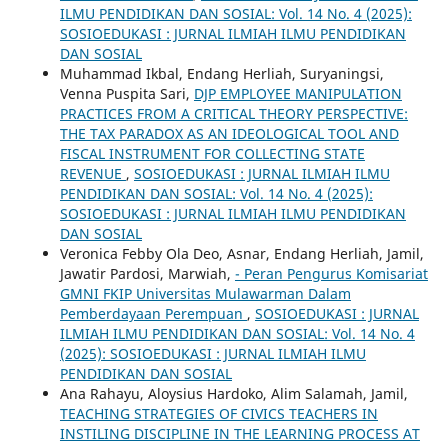
ILMU PENDIDIKAN DAN SOSIAL: Vol. 14 No. 4 (2025):
SOSIOEDUKASI : JURNAL ILMIAH ILMU PENDIDIKAN
DAN SOSIAL
Muhammad Ikbal, Endang Herliah, Suryaningsi,
Venna Puspita Sari,
DJP EMPLOYEE MANIPULATION
PRACTICES FROM A CRITICAL THEORY PERSPECTIVE:
THE TAX PARADOX AS AN IDEOLOGICAL TOOL AND
FISCAL INSTRUMENT FOR COLLECTING STATE
REVENUE
,
SOSIOEDUKASI : JURNAL ILMIAH ILMU
PENDIDIKAN DAN SOSIAL: Vol. 14 No. 4 (2025):
SOSIOEDUKASI : JURNAL ILMIAH ILMU PENDIDIKAN
DAN SOSIAL
Veronica Febby Ola Deo, Asnar, Endang Herliah, Jamil,
Jawatir Pardosi, Marwiah,
- Peran Pengurus Komisariat
GMNI FKIP Universitas Mulawarman Dalam
Pemberdayaan Perempuan
,
SOSIOEDUKASI : JURNAL
ILMIAH ILMU PENDIDIKAN DAN SOSIAL: Vol. 14 No. 4
(2025): SOSIOEDUKASI : JURNAL ILMIAH ILMU
PENDIDIKAN DAN SOSIAL
Ana Rahayu, Aloysius Hardoko, Alim Salamah, Jamil,
TEACHING STRATEGIES OF CIVICS TEACHERS IN
INSTILING DISCIPLINE IN THE LEARNING PROCESS AT