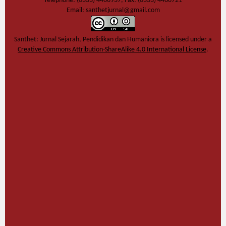
Telephone: (0333) 4466937, Fax: (0333) 4466721
Email: santhetjurnal@gmail.com
Santhet: Jurnal Sejarah, Pendidikan dan Humaniora
is licensed under a
Creative Commons Attribution-ShareAlike 4.0 International License
.