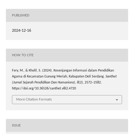
PUBLISHED
2024-12-16
HOW TO CITE
Fery, M., & Kholil, S. (2024). Kesenjangan Informasi dalam Pendidikan
Agama di Kecamatan Gunung Meriah, Kabupaten Deli Serdang.
Santhet
(Jurnal Sejarah Pendidikan Dan Humaniora)
,
8
(2), 2572–2582.
https://doi.org/10.36526/santhet.v8i2.4720
More Citation Formats
ISSUE