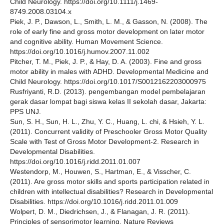
Child Neurology. https://doi.org/10.1111/j.1469-
8749.2008.03104.x
Piek, J. P., Dawson, L., Smith, L. M., & Gasson, N. (2008). The
role of early fine and gross motor development on later motor
and cognitive ability. Human Movement Science.
https://doi.org/10.1016/j.humov.2007.11.002
Pitcher, T. M., Piek, J. P., & Hay, D. A. (2003). Fine and gross
motor ability in males with ADHD. Developmental Medicine and
Child Neurology. https://doi.org/10.1017/S0012162203000975
Rusfriyanti, R.D. (2013). pengembangan model pembelajaran
gerak dasar lompat bagi siswa kelas II sekolah dasar, Jakarta:
PPS UNJ.
Sun, S. H., Sun, H. L., Zhu, Y. C., Huang, L. chi, & Hsieh, Y. L.
(2011). Concurrent validity of Preschooler Gross Motor Quality
Scale with Test of Gross Motor Development-2. Research in
Developmental Disabilities.
https://doi.org/10.1016/j.ridd.2011.01.007
Westendorp, M., Houwen, S., Hartman, E., & Visscher, C.
(2011). Are gross motor skills and sports participation related in
children with intellectual disabilities? Research in Developmental
Disabilities. https://doi.org/10.1016/j.ridd.2011.01.009
Wolpert, D. M., Diedrichsen, J., & Flanagan, J. R. (2011).
Principles of sensorimotor learning. Nature Reviews