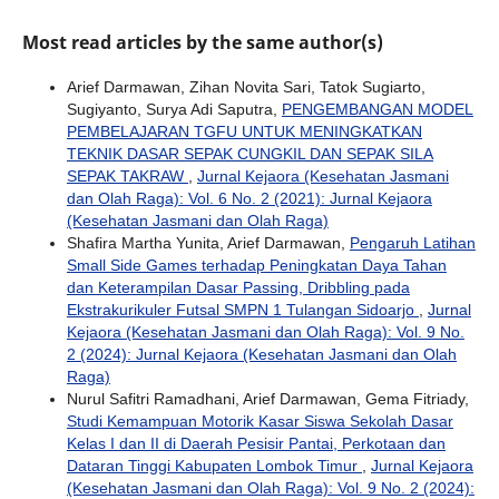
Most read articles by the same author(s)
Arief Darmawan, Zihan Novita Sari, Tatok Sugiarto,
Sugiyanto, Surya Adi Saputra,
PENGEMBANGAN MODEL
PEMBELAJARAN TGFU UNTUK MENINGKATKAN
TEKNIK DASAR SEPAK CUNGKIL DAN SEPAK SILA
SEPAK TAKRAW
,
Jurnal Kejaora (Kesehatan Jasmani
dan Olah Raga): Vol. 6 No. 2 (2021): Jurnal Kejaora
(Kesehatan Jasmani dan Olah Raga)
Shafira Martha Yunita, Arief Darmawan,
Pengaruh Latihan
Small Side Games terhadap Peningkatan Daya Tahan
dan Keterampilan Dasar Passing, Dribbling pada
Ekstrakurikuler Futsal SMPN 1 Tulangan Sidoarjo
,
Jurnal
Kejaora (Kesehatan Jasmani dan Olah Raga): Vol. 9 No.
2 (2024): Jurnal Kejaora (Kesehatan Jasmani dan Olah
Raga)
Nurul Safitri Ramadhani, Arief Darmawan, Gema Fitriady,
Studi Kemampuan Motorik Kasar Siswa Sekolah Dasar
Kelas I dan II di Daerah Pesisir Pantai, Perkotaan dan
Dataran Tinggi Kabupaten Lombok Timur
,
Jurnal Kejaora
(Kesehatan Jasmani dan Olah Raga): Vol. 9 No. 2 (2024):