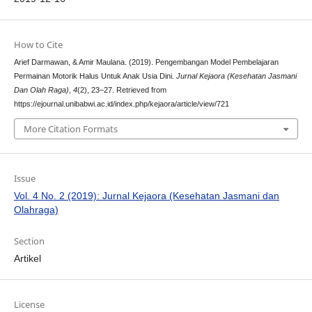
How to Cite
Arief Darmawan, & Amir Maulana. (2019). Pengembangan Model Pembelajaran
Permainan Motorik Halus Untuk Anak Usia Dini.
Jurnal Kejaora (Kesehatan Jasmani
Dan Olah Raga)
,
4
(2), 23–27. Retrieved from
https://ejournal.unibabwi.ac.id/index.php/kejaora/article/view/721
More Citation Formats
Issue
Vol. 4 No. 2 (2019): Jurnal Kejaora (Kesehatan Jasmani dan
Olahraga)
Section
Artikel
License