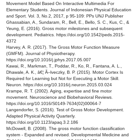
Movement Model Based On Interactive Multimedia For
Elementary Students. Journal of Indonesian Physical Education
and Sport. Vol. 3, No.2, 2017, p 95-109: PPs UNJ Publisher
Ghassabian, A., Sundaram, R., Bell, E., Bello, S. C., Kus, C., &
Yeung, E. (2016). Gross motor milestones and subsequent
development. Pediatrics. https://doi.org/10.1542/peds.2015-
4372
Harvey, A. R. (2017). The Gross Motor Function Measure
(GMFM). Journal of Physiotherapy.
https://doi.org/10.1016/j.jphys.2017.05.007
Kawai, R., Markman, T., Poddar, R., Ko, R., Fantana, A. L.,
Dhawale, A. K., â€¦ Ã–lveczky, B. P. (2015). Motor Cortex Is
Required for Learning but Not for Executing a Motor Skill.
Neuron. https://doi.org/10.1016/j.neuron.2015.03.024
Krampe, R. T. (2002). Aging, expertise and fine motor
movement. Neuroscience and Biobehavioral Reviews.
https://doi.org/10.1016/S0149-7634(02)00064-7
Langendorfer, S. (2016). Test of Gross Motor Development.
Adapted Physical Activity Quarterly.
https://doi.org/10.1123/apaq.3.2.186
McDowell, B. (2008). The gross motor function classification
system - Expanded and revised. Developmental Medicine and