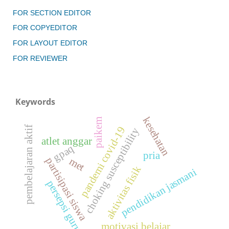
FOR SECTION EDITOR
FOR COPYEDITOR
FOR LAYOUT EDITOR
FOR REVIEWER
Keywords
kesehatan
paikem
pembelajaran aktif
pandemi covid-19
choking susceptibility
atlet anggar
gpaq
pria
met
partisipasi siswa
aktivitas fisik
pendidikan jasmani
persepsi guru
motivasi belajar