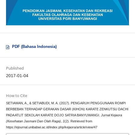
PDF (Bahasa Indonesia)
Published
2017-01-04
How to Cite
SETIAWAN, A., & SETIABUDI, M. A. (2017). PENGARUH PENGGUNAAN ROMPI
BERBEBAN TERHADAP GERAKAN DASAR (KIHON) KARATE ZENKUTSU DACHI
PADA ATLIT SEKOLAH KARATE DOJO SATRIA BANYUWANGI.
Jurnal Kejaora
(Kesehatan Jasmani Dan Olah Raga)
,
1
(2). Retrieved from
https://ejournal.unibabwi.ac.id/index.php/kejaora/article/view/47