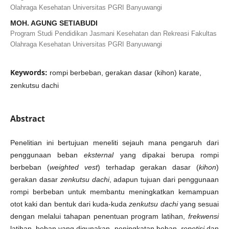
Olahraga Kesehatan Universitas PGRI Banyuwangi
MOH. AGUNG SETIABUDI
Program Studi Pendidikan Jasmani Kesehatan dan Rekreasi Fakultas
Olahraga Kesehatan Universitas PGRI Banyuwangi
Keywords:
rompi berbeban, gerakan dasar (kihon) karate,
zenkutsu dachi
Abstract
Penelitian ini bertujuan meneliti sejauh mana pengaruh dari
penggunaan beban
eksternal
yang dipakai berupa rompi
berbeban (
weighted vest
) terhadap gerakan dasar (
kihon
)
gerakan dasar
zenkutsu dachi
, adapun tujuan dari penggunaan
rompi berbeban untuk membantu meningkatkan kemampuan
otot kaki dan bentuk dari kuda-kuda
zenkutsu dachi
yang sesuai
dengan melalui tahapan penentuan program latihan,
frekwensi
latihan, beban yang digunakan, peningkatan beban,
repetisi
dan