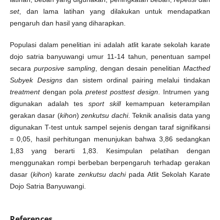
set
, dan lama latihan yang dilakukan untuk mendapatkan
pengaruh dan hasil yang diharapkan.
Populasi dalam penelitian ini adalah atlit karate sekolah karate
dojo satria banyuwangi umur 11-14 tahun, penentuan sampel
secara
purposive sampling
, dengan desain penelitian
Macthed
Subyek
Designs
dan sistem ordinal pairing melalui tindakan
treatment
dengan pola
pretest posttest design
. Intrumen yang
digunakan adalah tes
sport skill
kemampuan keterampilan
gerakan dasar (
kihon
)
zenkutsu dachi
. Teknik analisis data yang
digunakan T-test untuk sampel sejenis dengan taraf signifikansi
= 0,05, hasil perhitungan menunjukan bahwa 3,86 sedangkan
1,83 yang berarti 1,83. Kesimpulan pelatihan dengan
menggunakan rompi berbeban berpengaruh terhadap gerakan
dasar (
kihon
) karate
zenkutsu
dachi
pada Atlit Sekolah Karate
Dojo Satria Banyuwangi.
References