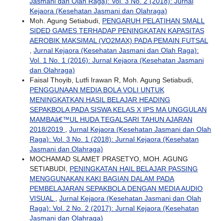
Jasmani dan Olah Raga): Vol. 3 No. 2 (2018): Jurnal
Kejaora (Kesehatan Jasmani dan Olahraga)
Moh. Agung Setiabudi,
PENGARUH PELATIHAN SMALL
SIDED GAMES TERHADAP PENINGKATAN KAPASITAS
AEROBIK MAKSIMAL (VO2MAX) PADA PEMAIN FUTSAL
,
Jurnal Kejaora (Kesehatan Jasmani dan Olah Raga):
Vol. 1 No. 1 (2016): Jurnal Kejaora (Kesehatan Jasmani
dan Olahraga)
Faisal Thoyib, Lutfi Irawan R, Moh. Agung Setiabudi,
PENGGUNAAN MEDIA BOLA VOLI UNTUK
MENINGKATKAN HASIL BELAJAR HEADING
SEPAKBOLA PADA SISWA KELAS X IPS MA UNGGULAN
MAMBAâ€™UL HUDA TEGALSARI TAHUN AJARAN
2018/2019
,
Jurnal Kejaora (Kesehatan Jasmani dan Olah
Raga): Vol. 3 No. 1 (2018): Jurnal Kejaora (Kesehatan
Jasmani dan Olahraga)
MOCHAMAD SLAMET PRASETYO, MOH. AGUNG
SETIABUDI,
PENINGKATAN HAIL BELAJAR PASSING
MENGGUNAKAN KAKI BAGIAN DALAM PADA
PEMBELAJARAN SEPAKBOLA DENGAN MEDIA AUDIO
VISUAL
,
Jurnal Kejaora (Kesehatan Jasmani dan Olah
Raga): Vol. 2 No. 2 (2017): Jurnal Kejaora (Kesehatan
Jasmani dan Olahraga)