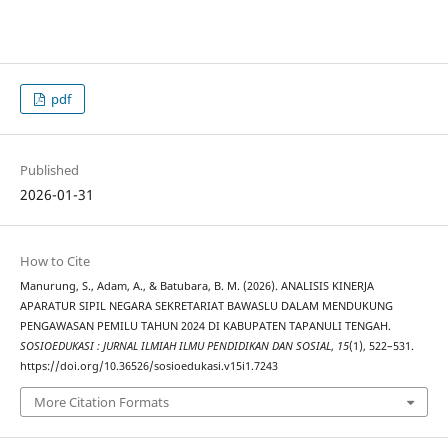
pdf
Published
2026-01-31
How to Cite
Manurung, S., Adam, A., & Batubara, B. M. (2026). ANALISIS KINERJA
APARATUR SIPIL NEGARA SEKRETARIAT BAWASLU DALAM MENDUKUNG
PENGAWASAN PEMILU TAHUN 2024 DI KABUPATEN TAPANULI TENGAH.
SOSIOEDUKASI : JURNAL ILMIAH ILMU PENDIDIKAN DAN SOSIAL
,
15
(1), 522–531.
https://doi.org/10.36526/sosioedukasi.v15i1.7243
More Citation Formats