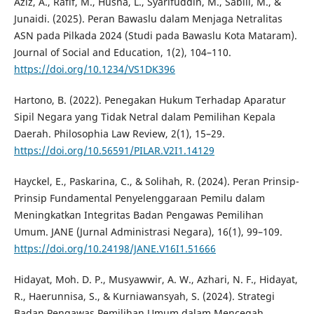
Aziz, A., Rafif, M., Husna, L., Syarifuddin, M., Sabili, M., &
Junaidi. (2025). Peran Bawaslu dalam Menjaga Netralitas
ASN pada Pilkada 2024 (Studi pada Bawaslu Kota Mataram).
Journal of Social and Education, 1(2), 104–110.
https://doi.org/10.1234/VS1DK396
Hartono, B. (2022). Penegakan Hukum Terhadap Aparatur
Sipil Negara yang Tidak Netral dalam Pemilihan Kepala
Daerah. Philosophia Law Review, 2(1), 15–29.
https://doi.org/10.56591/PILAR.V2I1.14129
Hayckel, E., Paskarina, C., & Solihah, R. (2024). Peran Prinsip-
Prinsip Fundamental Penyelenggaraan Pemilu dalam
Meningkatkan Integritas Badan Pengawas Pemilihan
Umum. JANE (Jurnal Administrasi Negara), 16(1), 99–109.
https://doi.org/10.24198/JANE.V16I1.51666
Hidayat, Moh. D. P., Musyawwir, A. W., Azhari, N. F., Hidayat,
R., Haerunnisa, S., & Kurniawansyah, S. (2024). Strategi
Badan Pengawas Pemilihan Umum dalam Mencegah