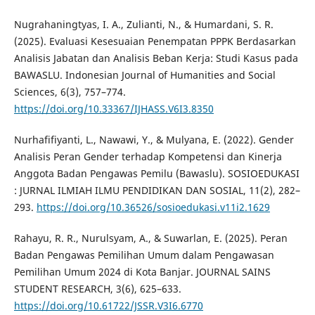
Nugrahaningtyas, I. A., Zulianti, N., & Humardani, S. R.
(2025). Evaluasi Kesesuaian Penempatan PPPK Berdasarkan
Analisis Jabatan dan Analisis Beban Kerja: Studi Kasus pada
BAWASLU. Indonesian Journal of Humanities and Social
Sciences, 6(3), 757–774.
https://doi.org/10.33367/IJHASS.V6I3.8350
Nurhafifiyanti, L., Nawawi, Y., & Mulyana, E. (2022). Gender
Analisis Peran Gender terhadap Kompetensi dan Kinerja
Anggota Badan Pengawas Pemilu (Bawaslu). SOSIOEDUKASI
: JURNAL ILMIAH ILMU PENDIDIKAN DAN SOSIAL, 11(2), 282–
293.
https://doi.org/10.36526/sosioedukasi.v11i2.1629
Rahayu, R. R., Nurulsyam, A., & Suwarlan, E. (2025). Peran
Badan Pengawas Pemilihan Umum dalam Pengawasan
Pemilihan Umum 2024 di Kota Banjar. JOURNAL SAINS
STUDENT RESEARCH, 3(6), 625–633.
https://doi.org/10.61722/JSSR.V3I6.6770