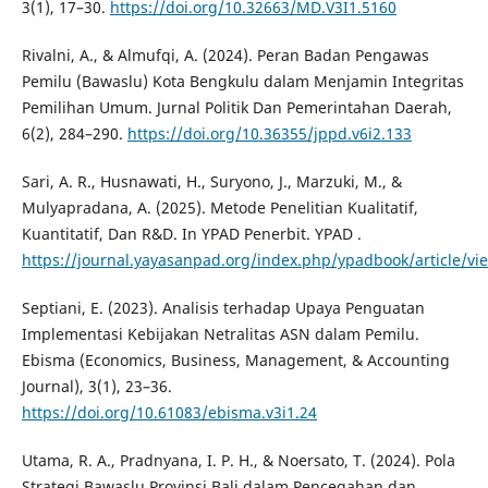
3(1), 17–30.
https://doi.org/10.32663/MD.V3I1.5160
Rivalni, A., & Almufqi, A. (2024). Peran Badan Pengawas
Pemilu (Bawaslu) Kota Bengkulu dalam Menjamin Integritas
Pemilihan Umum. Jurnal Politik Dan Pemerintahan Daerah,
6(2), 284–290.
https://doi.org/10.36355/jppd.v6i2.133
Sari, A. R., Husnawati, H., Suryono, J., Marzuki, M., &
Mulyapradana, A. (2025). Metode Penelitian Kualitatif,
Kuantitatif, Dan R&D. In YPAD Penerbit. YPAD .
https://journal.yayasanpad.org/index.php/ypadbook/article/vi
Septiani, E. (2023). Analisis terhadap Upaya Penguatan
Implementasi Kebijakan Netralitas ASN dalam Pemilu.
Ebisma (Economics, Business, Management, & Accounting
Journal), 3(1), 23–36.
https://doi.org/10.61083/ebisma.v3i1.24
Utama, R. A., Pradnyana, I. P. H., & Noersato, T. (2024). Pola
Strategi Bawaslu Provinsi Bali dalam Pencegahan dan