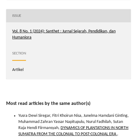
ISSUE
Vol. 8 No. 1 (2024): Santhet : Jurnal Sejarah, Pendidikan, dan
Humaniora
SECTION
Artikel
Most read articles by the same author(s)
Yusra Dewi Siregar, Fitri Khoirun Nisa, Junelma Hamdani Ginting,
Muhammad Zahran Yassar Napitupulu, Nurul Fadhilah, Sutan
Raja Hendi Fiirmansyah,
DYNAMICS OF PLANTATIONS IN NORTH
SUMATRA FROM THE COLONIAL TO POST-COLONIAL ERA
,