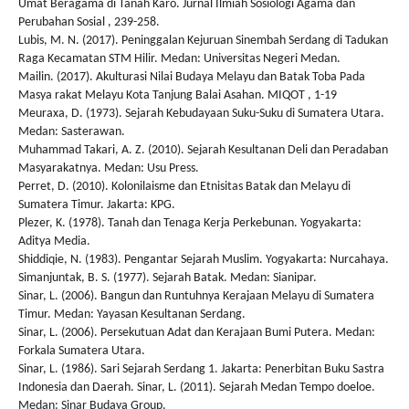
Umat Beragama di Tanah Karo. Jurnal Ilmiah Sosiologi Agama dan
Perubahan Sosial , 239-258.
Lubis, M. N. (2017). Peninggalan Kejuruan Sinembah Serdang di Tadukan
Raga Kecamatan STM Hilir. Medan: Universitas Negeri Medan.
Mailin. (2017). Akulturasi Nilai Budaya Melayu dan Batak Toba Pada
Masya rakat Melayu Kota Tanjung Balai Asahan. MIQOT , 1-19
Meuraxa, D. (1973). Sejarah Kebudayaan Suku-Suku di Sumatera Utara.
Medan: Sasterawan.
Muhammad Takari, A. Z. (2010). Sejarah Kesultanan Deli dan Peradaban
Masyarakatnya. Medan: Usu Press.
Perret, D. (2010). Kolonilaisme dan Etnisitas Batak dan Melayu di
Sumatera Timur. Jakarta: KPG.
Plezer, K. (1978). Tanah dan Tenaga Kerja Perkebunan. Yogyakarta:
Aditya Media.
Shiddiqie, N. (1983). Pengantar Sejarah Muslim. Yogyakarta: Nurcahaya.
Simanjuntak, B. S. (1977). Sejarah Batak. Medan: Sianipar.
Sinar, L. (2006). Bangun dan Runtuhnya Kerajaan Melayu di Sumatera
Timur. Medan: Yayasan Kesultanan Serdang.
Sinar, L. (2006). Persekutuan Adat dan Kerajaan Bumi Putera. Medan:
Forkala Sumatera Utara.
Sinar, L. (1986). Sari Sejarah Serdang 1. Jakarta: Penerbitan Buku Sastra
Indonesia dan Daerah. Sinar, L. (2011). Sejarah Medan Tempo doeloe.
Medan: Sinar Budaya Group.