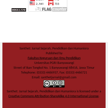
Santhet: Jurnal Sejarah, Pendidikan dan Humaniora
Published by
Fakultas Keguruan dan Ilmu Pendidikan
Universitas PGRI Banyuwangi
Street of Ikan Tongkol No. 1 Banyuwangi 68416, Jawa Timur
Telephone: (0333) 4466937, Fax: (0333) 4466721
Email: santhetjurnal@gmail.com
Santhet: Jurnal Sejarah, Pendidikan dan Humaniora
is licensed under a
Creative Commons Attribution-ShareAlike 4.0 International License
.