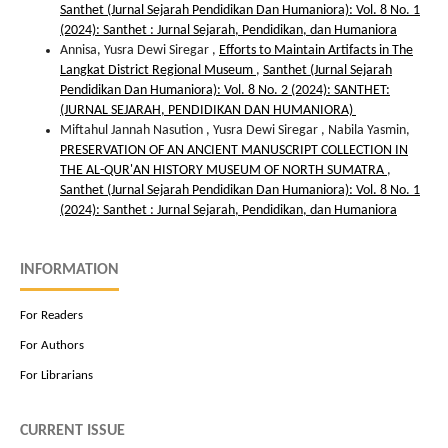
Santhet (Jurnal Sejarah Pendidikan Dan Humaniora): Vol. 8 No. 1
(2024): Santhet : Jurnal Sejarah, Pendidikan, dan Humaniora
Annisa, Yusra Dewi Siregar ,
Efforts to Maintain Artifacts in The
Langkat District Regional Museum
,
Santhet (Jurnal Sejarah
Pendidikan Dan Humaniora): Vol. 8 No. 2 (2024): SANTHET:
(JURNAL SEJARAH, PENDIDIKAN DAN HUMANIORA)
Miftahul Jannah Nasution , Yusra Dewi Siregar , Nabila Yasmin,
PRESERVATION OF AN ANCIENT MANUSCRIPT COLLECTION IN
THE AL-QUR'AN HISTORY MUSEUM OF NORTH SUMATRA
,
Santhet (Jurnal Sejarah Pendidikan Dan Humaniora): Vol. 8 No. 1
(2024): Santhet : Jurnal Sejarah, Pendidikan, dan Humaniora
INFORMATION
For Readers
For Authors
For Librarians
CURRENT ISSUE