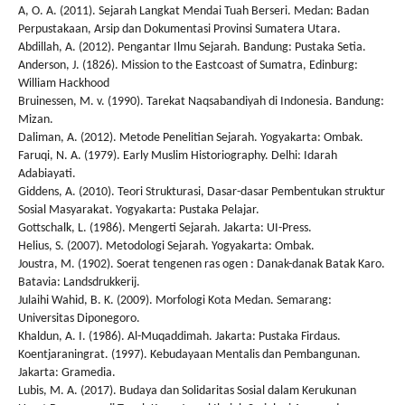
A, O. A. (2011). Sejarah Langkat Mendai Tuah Berseri. Medan: Badan
Perpustakaan, Arsip dan Dokumentasi Provinsi Sumatera Utara.
Abdillah, A. (2012). Pengantar Ilmu Sejarah. Bandung: Pustaka Setia.
Anderson, J. (1826). Mission to the Eastcoast of Sumatra, Edinburg:
William Hackhood
Bruinessen, M. v. (1990). Tarekat Naqsabandiyah di Indonesia. Bandung:
Mizan.
Daliman, A. (2012). Metode Penelitian Sejarah. Yogyakarta: Ombak.
Faruqi, N. A. (1979). Early Muslim Historiography. Delhi: Idarah
Adabiayati.
Giddens, A. (2010). Teori Strukturasi, Dasar-dasar Pembentukan struktur
Sosial Masyarakat. Yogyakarta: Pustaka Pelajar.
Gottschalk, L. (1986). Mengerti Sejarah. Jakarta: UI-Press.
Helius, S. (2007). Metodologi Sejarah. Yogyakarta: Ombak.
Joustra, M. (1902). Soerat tengenen ras ogen : Danak-danak Batak Karo.
Batavia: Landsdrukkerij.
Julaihi Wahid, B. K. (2009). Morfologi Kota Medan. Semarang:
Universitas Diponegoro.
Khaldun, A. I. (1986). Al-Muqaddimah. Jakarta: Pustaka Firdaus.
Koentjaraningrat. (1997). Kebudayaan Mentalis dan Pembangunan.
Jakarta: Gramedia.
Lubis, M. A. (2017). Budaya dan Solidaritas Sosial dalam Kerukunan