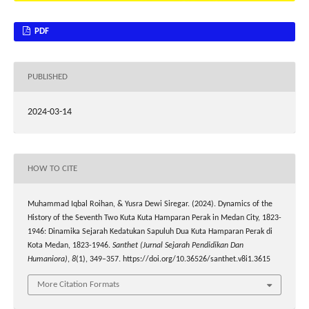
PDF
PUBLISHED
2024-03-14
HOW TO CITE
Muhammad Iqbal Roihan, & Yusra Dewi Siregar. (2024). Dynamics of the
History of the Seventh Two Kuta Kuta Hamparan Perak in Medan City, 1823-
1946: Dinamika Sejarah Kedatukan Sapuluh Dua Kuta Hamparan Perak di
Kota Medan, 1823-1946.
Santhet (Jurnal Sejarah Pendidikan Dan
Humaniora)
,
8
(1), 349–357. https://doi.org/10.36526/santhet.v8i1.3615
More Citation Formats