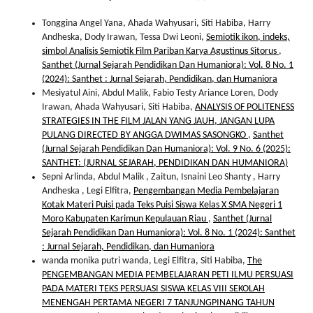
Tonggina Angel Yana, Ahada Wahyusari, Siti Habiba, Harry
Andheska, Dody Irawan, Tessa Dwi Leoni,
Semiotik ikon, indeks,
simbol Analisis Semiotik Film Pariban Karya Agustinus Sitorus
,
Santhet (Jurnal Sejarah Pendidikan Dan Humaniora): Vol. 8 No. 1
(2024): Santhet : Jurnal Sejarah, Pendidikan, dan Humaniora
Mesiyatul Aini, Abdul Malik, Fabio Testy Ariance Loren, Dody
Irawan, Ahada Wahyusari, Siti Habiba,
ANALYSIS OF POLITENESS
STRATEGIES IN THE FILM JALAN YANG JAUH, JANGAN LUPA
PULANG DIRECTED BY ANGGA DWIMAS SASONGKO
,
Santhet
(Jurnal Sejarah Pendidikan Dan Humaniora): Vol. 9 No. 6 (2025):
SANTHET: (JURNAL SEJARAH, PENDIDIKAN DAN HUMANIORA)
Sepni Arlinda, Abdul Malik , Zaitun, Isnaini Leo Shanty , Harry
Andheska , Legi Elfitra,
Pengembangan Media Pembelajaran
Kotak Materi Puisi pada Teks Puisi Siswa Kelas X SMA Negeri 1
Moro Kabupaten Karimun Kepulauan Riau
,
Santhet (Jurnal
Sejarah Pendidikan Dan Humaniora): Vol. 8 No. 1 (2024): Santhet
: Jurnal Sejarah, Pendidikan, dan Humaniora
wanda monika putri wanda, Legi Elfitra, Siti Habiba,
The
PENGEMBANGAN MEDIA PEMBELAJARAN PETI ILMU PERSUASI
PADA MATERI TEKS PERSUASI SISWA KELAS VIII SEKOLAH
MENENGAH PERTAMA NEGERI 7 TANJUNGPINANG TAHUN