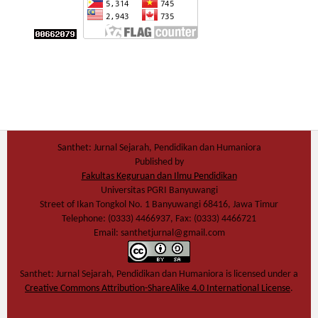
Santhet: Jurnal Sejarah, Pendidikan dan Humaniora
Published by
Fakultas Keguruan dan Ilmu Pendidikan
Universitas PGRI Banyuwangi
Street of Ikan Tongkol No. 1 Banyuwangi 68416, Jawa Timur
Telephone: (0333) 4466937, Fax: (0333) 4466721
Email: santhetjurnal@gmail.com
Santhet: Jurnal Sejarah, Pendidikan dan Humaniora
is licensed under a
Creative Commons Attribution-ShareAlike 4.0 International License
.