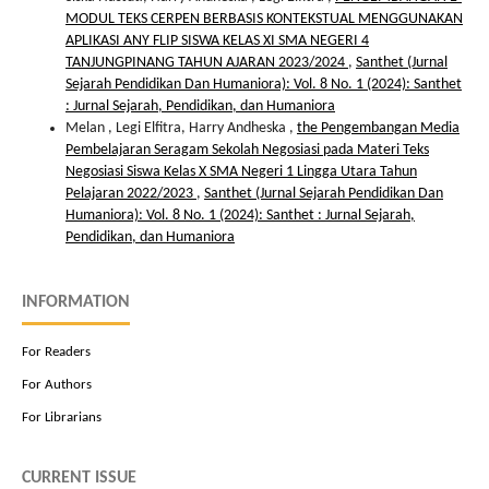
MODUL TEKS CERPEN BERBASIS KONTEKSTUAL MENGGUNAKAN
APLIKASI ANY FLIP SISWA KELAS XI SMA NEGERI 4
TANJUNGPINANG TAHUN AJARAN 2023/2024
,
Santhet (Jurnal
Sejarah Pendidikan Dan Humaniora): Vol. 8 No. 1 (2024): Santhet
: Jurnal Sejarah, Pendidikan, dan Humaniora
Melan , Legi Elfitra, Harry Andheska ,
the Pengembangan Media
Pembelajaran Seragam Sekolah Negosiasi pada Materi Teks
Negosiasi Siswa Kelas X SMA Negeri 1 Lingga Utara Tahun
Pelajaran 2022/2023
,
Santhet (Jurnal Sejarah Pendidikan Dan
Humaniora): Vol. 8 No. 1 (2024): Santhet : Jurnal Sejarah,
Pendidikan, dan Humaniora
INFORMATION
For Readers
For Authors
For Librarians
CURRENT ISSUE