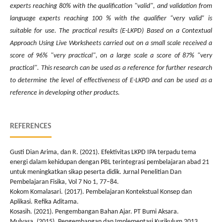
experts reaching 80% with the qualification "valid", and validation from
language experts reaching 100 % with the qualifier “very valid” is
suitable for use. The practical results (E-LKPD) Based on a Contextual
Approach Using Live Worksheets carried out on a small scale received a
score of 96% "very practical", on a large scale a score of 87% "very
practical". This research can be used as a reference for further research
to determine the level of effectiveness of E-LKPD and can be used as a
reference in developing other products.
REFERENCES
Gusti Dian Arima, dan R. (2021). Efektivitas LKPD IPA terpadu tema
energi dalam kehidupan dengan PBL terintegrasi pembelajaran abad 21
untuk meningkatkan sikap peserta didik. Jurnal Penelitian Dan
Pembelajaran Fisika, Vol 7 No 1, 77–84.
Kokom Komalasari. (2017). Pembelajaran Kontekstual Konsep dan
Aplikasi. Refika Aditama.
Kosasih. (2021). Pengembangan Bahan Ajar. PT Bumi Aksara.
Mulyasa. (2015). Pengembangan dan Implementasi Kurikulum 2013.