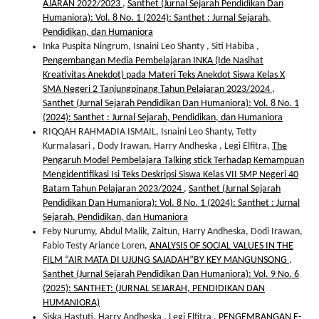
AJARAN 2022/2023
,
Santhet (Jurnal Sejarah Pendidikan Dan
Humaniora): Vol. 8 No. 1 (2024): Santhet : Jurnal Sejarah,
Pendidikan, dan Humaniora
Inka Puspita Ningrum, Isnaini Leo Shanty , Siti Habiba ,
Pengembangan Media Pembelajaran INKA (Ide Nasihat
Kreativitas Anekdot) pada Materi Teks Anekdot Siswa Kelas X
SMA Negeri 2 Tanjungpinang Tahun Pelajaran 2023/2024
,
Santhet (Jurnal Sejarah Pendidikan Dan Humaniora): Vol. 8 No. 1
(2024): Santhet : Jurnal Sejarah, Pendidikan, dan Humaniora
RIQQAH RAHMADIA ISMAIL, Isnaini Leo Shanty, Tetty
Kurmalasari , Dody Irawan, Harry Andheska , Legi Elfitra,
The
Pengaruh Model Pembelajara Talking stick Terhadap Kemampuan
Mengidentifikasi Isi Teks Deskripsi Siswa Kelas VII SMP Negeri 40
Batam Tahun Pelajaran 2023/2024
,
Santhet (Jurnal Sejarah
Pendidikan Dan Humaniora): Vol. 8 No. 1 (2024): Santhet : Jurnal
Sejarah, Pendidikan, dan Humaniora
Feby Nurumy, Abdul Malik, Zaitun, Harry Andheska, Dodi Irawan,
Fabio Testy Ariance Loren,
ANALYSIS OF SOCIAL VALUES IN THE
FILM “AIR MATA DI UJUNG SAJADAH”BY KEY MANGUNSONG
,
Santhet (Jurnal Sejarah Pendidikan Dan Humaniora): Vol. 9 No. 6
(2025): SANTHET: (JURNAL SEJARAH, PENDIDIKAN DAN
HUMANIORA)
Siska Hastuti, Harry Andheska , Legi Elfitra ,
PENGEMBANGAN E-