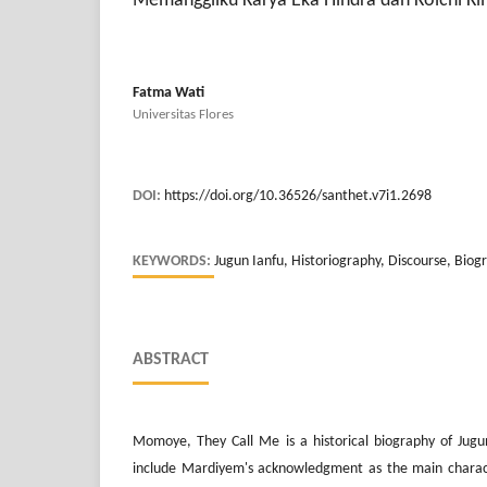
Memanggilku Karya Eka Hindra dan Koichi Ki
Fatma Wati
Universitas Flores
DOI:
https://doi.org/10.36526/santhet.v7i1.2698
KEYWORDS:
Jugun Ianfu, Historiography, Discourse, Bio
ABSTRACT
Momoye, They Call Me is a historical biography of Jugu
include Mardiyem's acknowledgment as the main charact