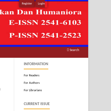
Register
Login
Search
INFORMATION
For Readers
For Authors
a
For Librarians
CURRENT ISSUE