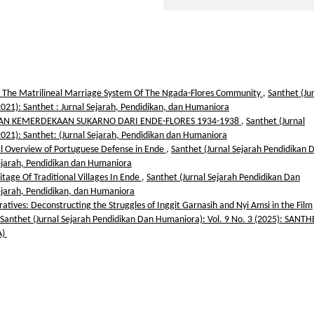
: The Matrilineal Marriage System Of The Ngada-Flores Community
,
Santhet (Ju
2021): Santhet : Jurnal Sejarah, Pendidikan, dan Humaniora
AN KEMERDEKAAN SUKARNO DARI ENDE-FLORES 1934-1938
,
Santhet (Jurnal
2021): Santhet: (Jurnal Sejarah, Pendidikan dan Humaniora
cal Overview of Portuguese Defense in Ende
,
Santhet (Jurnal Sejarah Pendidikan 
Sejarah, Pendidikan dan Humaniora
itage Of Traditional Villages In Ende
,
Santhet (Jurnal Sejarah Pendidikan Dan
Sejarah, Pendidikan, dan Humaniora
ratives: Deconstructing the Struggles of Inggit Garnasih and Nyi Amsi in the Film
Santhet (Jurnal Sejarah Pendidikan Dan Humaniora): Vol. 9 No. 3 (2025): SANTH
A)