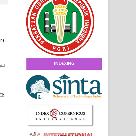
rnal
INDEXING
Dan
ET: