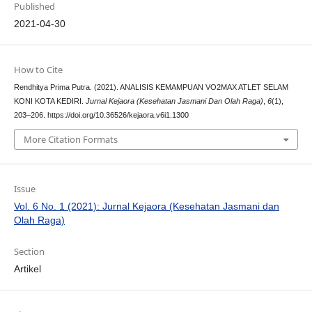
Published
2021-04-30
How to Cite
Rendhitya Prima Putra. (2021). ANALISIS KEMAMPUAN VO2MAX ATLET SELAM
KONI KOTA KEDIRI.
Jurnal Kejaora (Kesehatan Jasmani Dan Olah Raga)
,
6
(1),
203–206. https://doi.org/10.36526/kejaora.v6i1.1300
More Citation Formats
Issue
Vol. 6 No. 1 (2021): Jurnal Kejaora (Kesehatan Jasmani dan
Olah Raga)
Section
Artikel