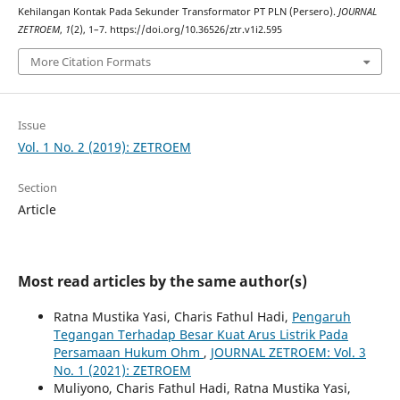
Kehilangan Kontak Pada Sekunder Transformator PT PLN (Persero).
JOURNAL
ZETROEM
,
1
(2), 1–7. https://doi.org/10.36526/ztr.v1i2.595
More Citation Formats
Issue
Vol. 1 No. 2 (2019): ZETROEM
Section
Article
Most read articles by the same author(s)
Ratna Mustika Yasi, Charis Fathul Hadi,
Pengaruh
Tegangan Terhadap Besar Kuat Arus Listrik Pada
Persamaan Hukum Ohm
,
JOURNAL ZETROEM: Vol. 3
No. 1 (2021): ZETROEM
Muliyono, Charis Fathul Hadi, Ratna Mustika Yasi,