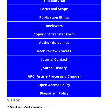
Tim Editorial
Focus and Scope
Publication Ethics
Reviewers
Copyright Transfer Form
Author Guidelines
Peer Review Process
Journal Contact
Journal History
APC (Article Processing Charge)
Open Access Policy
Plagiarism Policy
visitor