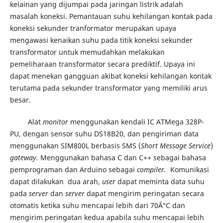
kelainan yang dijumpai pada jaringan listrik adalah
masalah koneksi. Pemantauan suhu kehilangan kontak pada
koneksi sekunder tranformator merupakan upaya
mengawasi kenaikan suhu pada titik koneksi sekunder
transformator untuk memudahkan melakukan
pemeliharaan transformator secara prediktif. Upaya ini
dapat menekan gangguan akibat koneksi kehilangan kontak
terutama pada sekunder transformator yang memiliki arus
besar.
Alat
monitor
menggunakan kendali IC ATMega 328P-
PU, dengan sensor suhu DS18B20, dan pengiriman data
menggunakan SIM800L berbasis SMS (
Short Message Service
)
gateway
.
Menggunakan bahasa C dan C++ sebagai bahasa
pemprograman dan Arduino sebagai
compiler
.
Komunikasi
dapat dilakukan dua arah,
user
dapat meminta data suhu
pada
server
dan
server
dapat mengirim peringatan secara
otomatis ketika suhu mencapai lebih dari 70Â°C dan
mengirim peringatan kedua apabila suhu mencapai lebih