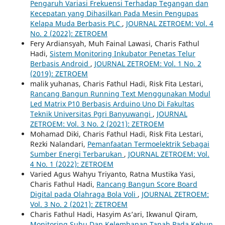
Pengaruh Variasi Frekuensi Terhadap Tegangan dan
Kecepatan yang Dihasilkan Pada Mesin Pengupas
Kelapa Muda Berbasis PLC
,
JOURNAL ZETROEM: Vol. 4
No. 2 (2022): ZETROEM
Fery Ardiansyah, Muh Fainal Lawasi, Charis Fathul
Hadi,
Sistem Monitoring Inkubator Penetas Telur
Berbasis Android
,
JOURNAL ZETROEM: Vol. 1 No. 2
(2019): ZETROEM
malik yuhanas, Charis Fathul Hadi, Risk Fita Lestari,
Rancang Bangun Running Text Menggunakan Modul
Led Matrix P10 Berbasis Arduino Uno Di Fakultas
Teknik Universitas Pgri Banyuwangi
,
JOURNAL
ZETROEM: Vol. 3 No. 2 (2021): ZETROEM
Mohamad Diki, Charis Fathul Hadi, Risk Fita Lestari,
Rezki Nalandari,
Pemanfaatan Termoelektrik Sebagai
Sumber Energi Terbarukan
,
JOURNAL ZETROEM: Vol.
4 No. 1 (2022): ZETROEM
Varied Agus Wahyu Triyanto, Ratna Mustika Yasi,
Charis Fathul Hadi,
Rancang Bangun Score Board
Digital pada Olahraga Bola Voli
,
JOURNAL ZETROEM:
Vol. 3 No. 2 (2021): ZETROEM
Charis Fathul Hadi, Hasyim As’ari, Ikwanul Qiram,
Monitoring Suhu Dan Kelembapan Tanah Pada Kebun