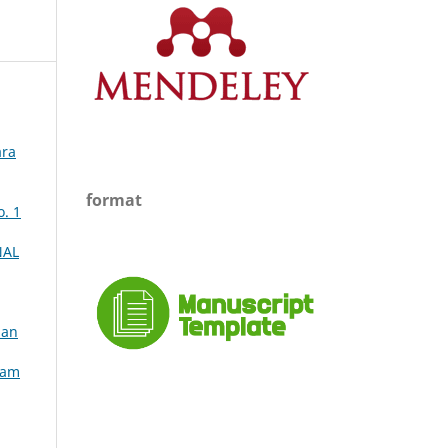
ara
format
. 1
NAL
dan
yam