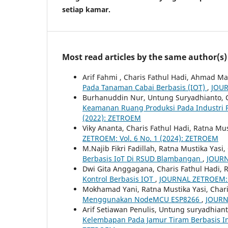
setiap kamar.
Most read articles by the same author(s)
Arif Fahmi , Charis Fathul Hadi, Ahmad Ma
Pada Tanaman Cabai Berbasis (IOT)
,
JOUR
Burhanuddin Nur, Untung Suryadhianto, C
Keamanan Ruang Produksi Pada Industri 
(2022): ZETROEM
Viky Ananta, Charis Fathul Hadi, Ratna Mus
ZETROEM: Vol. 6 No. 1 (2024): ZETROEM
M.Najib Fikri Fadillah, Ratna Mustika Yasi,
Berbasis IoT Di RSUD Blambangan
,
JOURN
Dwi Gita Anggagana, Charis Fathul Hadi, 
Kontrol Berbasis IOT
,
JOURNAL ZETROEM: V
Mokhamad Yani, Ratna Mustika Yasi, Chari
Menggunakan NodeMCU ESP8266
,
JOURN
Arif Setiawan Penulis, Untung suryadhiant
Kelembapan Pada Jamur Tiram Berbasis In