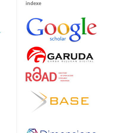
indexe
L