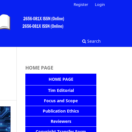
Register
Login
Search
HOME PAGE
HOME PAGE
Tim Editorial
Focus and Scope
Publication Ethics
Reviewers
Copyright Transfer Form