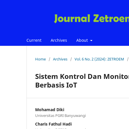
Current
Archives
About
Home
/
Archives
/
Vol. 6 No. 2 (2024): ZETROEM
/
Sistem Kontrol Dan Monitor
Berbasis IoT
Mohamad Diki
Universitas PGRI Banyuwangi
Charis Fathul Hadi