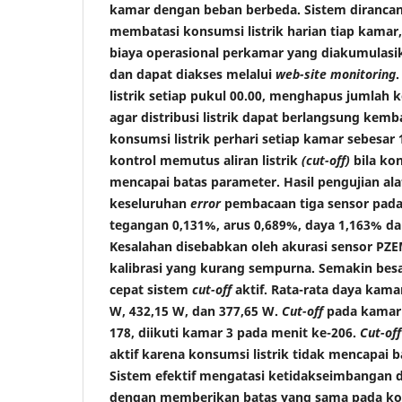
kamar dengan beban berbeda. Sistem diranc
membatasi konsumsi listrik harian tiap kamar
biaya operasional perkamar yang diakumulasi
dan dapat diakses melalui
web-site
monitoring
listrik setiap pukul 00.00, menghapus jumlah ko
agar distribusi listrik dapat berlangsung kemba
konsumsi listrik perhari setiap kamar sebesar
kontrol memutus aliran listrik
(cut-off)
bila kon
mencapai batas parameter. Hasil pengujian al
keseluruhan
error
pembacaan tiga sensor pada
tegangan 0,131%, arus 0,689%, daya 1,163% d
Kesalahan disebabkan oleh akurasi sensor PZE
kalibrasi yang kurang sempurna. Semakin bes
cepat sistem
cut-off
aktif. Rata-rata daya kamar
W, 432,15 W, dan 377,65 W.
Cut-off
pada kamar 
178, diikuti kamar 3 pada menit ke-206.
Cut-off
aktif karena konsumsi listrik tidak mencapai 
Sistem efektif mengatasi ketidakseimbangan dis
dengan memberikan batas yang sama pada kons