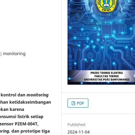
l; monitoring
 kontrol dan
monitoring
lahan ketidakseimbangan
PDF
abkan karena
sumsi listrik setiap
sensor PZEM-004T,
Published
oring,
dan prototipe tiga
2024-11-04