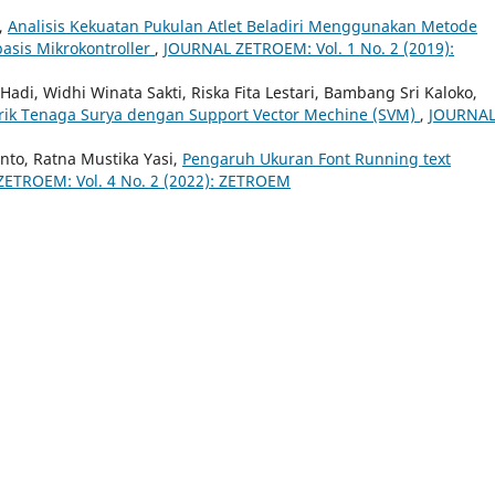
,
Analisis Kekuatan Pukulan Atlet Beladiri Menggunakan Metode
asis Mikrokontroller
,
JOURNAL ZETROEM: Vol. 1 No. 2 (2019):
adi, Widhi Winata Sakti, Riska Fita Lestari, Bambang Sri Kaloko,
trik Tenaga Surya dengan Support Vector Mechine (SVM)
,
JOURNA
anto, Ratna Mustika Yasi,
Pengaruh Ukuran Font Running text
ETROEM: Vol. 4 No. 2 (2022): ZETROEM