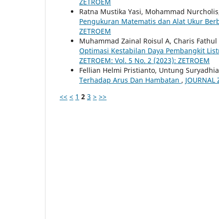
ZETROEM
Ratna Mustika Yasi, Mohammad Nurcholis
Pengukuran Matematis dan Alat Ukur Berb
ZETROEM
Muhammad Zainal Roisul A, Charis Fathul H
Optimasi Kestabilan Daya Pembangkit Lis
ZETROEM: Vol. 5 No. 2 (2023): ZETROEM
Fellian Helmi Pristianto, Untung Suryadhi
Terhadap Arus Dan Hambatan
,
JOURNAL Z
<<
<
1
2
3
>
>>