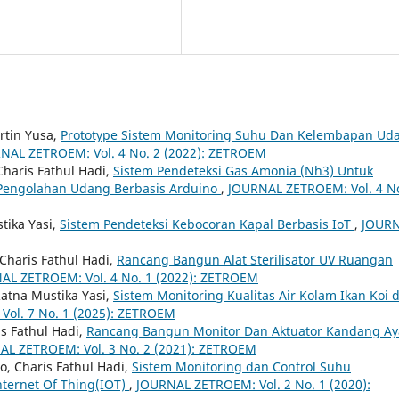
rtin Yusa,
Prototype Sistem Monitoring Suhu Dan Kelembapan Ud
NAL ZETROEM: Vol. 4 No. 2 (2022): ZETROEM
haris Fathul Hadi,
Sistem Pendeteksi Gas Amonia (Nh3) Untuk
Pengolahan Udang Berbasis Arduino
,
JOURNAL ZETROEM: Vol. 4 No
tika Yasi,
Sistem Pendeteksi Kebocoran Kapal Berbasis IoT
,
JOUR
 Charis Fathul Hadi,
Rancang Bangun Alat Sterilisator UV Ruangan
AL ZETROEM: Vol. 4 No. 1 (2022): ZETROEM
Ratna Mustika Yasi,
Sistem Monitoring Kualitas Air Kolam Ikan Koi 
ol. 7 No. 1 (2025): ZETROEM
s Fathul Hadi,
Rancang Bangun Monitor Dan Aktuator Kandang A
AL ZETROEM: Vol. 3 No. 2 (2021): ZETROEM
o, Charis Fathul Hadi,
Sistem Monitoring dan Control Suhu
ternet Of Thing(IOT)
,
JOURNAL ZETROEM: Vol. 2 No. 1 (2020):