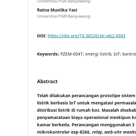
Universitas PGRI Banyuwangi
Ratna Mustika Yasi
Universitas PGRI Banyuwangi
DOI:
https://doi.org/10.36526/ztr.v6i2.4303
Keywords:
PZEM-004T; energi listrik; IoT; kontro
Abstract
Telah dilakukan perancangan prototipe sistem
listrik berbasis IoT untuk mengatasi permasa
distribusi listrik di rumah kos. Masalah diseb
penyamarataan biaya operasional meskipun kon
kamar berbeda. Perancangan menggunakan 3 
mikrokontroler esp-8266,
relay
,
web-site monit