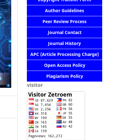
Author Guidelines
Peer Review Process
Journal Contact
Journal History
APC (Article Processing Charge)
Open Access Policy
Plagiarism Policy
visitor