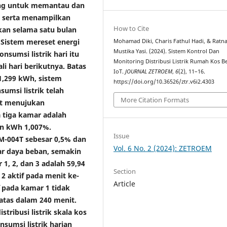
ang untuk memantau dan
, serta menampilkan
How to Cite
kan selama satu bulan
. Sistem mereset energi
Mohamad Diki, Charis Fathul Hadi, & Ratn
Mustika Yasi. (2024). Sistem Kontrol Dan
nsumsi listrik hari itu
Monitoring Distribusi Listrik Rumah Kos B
li hari berikutnya. Batas
IoT.
JOURNAL ZETROEM
,
6
(2), 11–16.
 1,299 kWh, sistem
https://doi.org/10.36526/ztr.v6i2.4303
sumsi listrik telah
More Citation Formats
at menujukan
 tiga kamar adalah
an kWh 1,007%.
Issue
M-004T sebesar 0,5% dan
Vol. 6 No. 2 (2024): ZETROEM
ar daya beban, semakin
 1, 2, dan 3 adalah 59,94
Section
2 aktif pada menit ke-
Article
pada kamar 1 tidak
batas dalam 240 menit.
tribusi listrik skala kos
umsi listrik harian