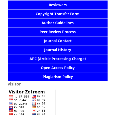
Reviewers
Copyright Transfer Form
Author Guidelines
Peer Review Process
Journal Contact
Journal History
APC (Article Processing Charge)
Open Access Policy
Plagiarism Policy
visitor