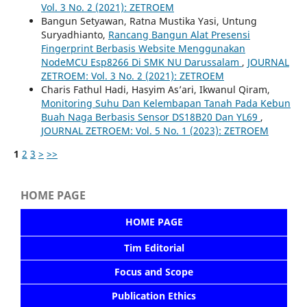
Vol. 3 No. 2 (2021): ZETROEM
Bangun Setyawan, Ratna Mustika Yasi, Untung
Suryadhianto,
Rancang Bangun Alat Presensi
Fingerprint Berbasis Website Menggunakan
NodeMCU Esp8266 Di SMK NU Darussalam
,
JOURNAL
ZETROEM: Vol. 3 No. 2 (2021): ZETROEM
Charis Fathul Hadi, Hasyim As’ari, Ikwanul Qiram,
Monitoring Suhu Dan Kelembapan Tanah Pada Kebun
Buah Naga Berbasis Sensor DS18B20 Dan YL69
,
JOURNAL ZETROEM: Vol. 5 No. 1 (2023): ZETROEM
1
2
3
>
>>
HOME PAGE
HOME PAGE
Tim Editorial
Focus and Scope
Publication Ethics