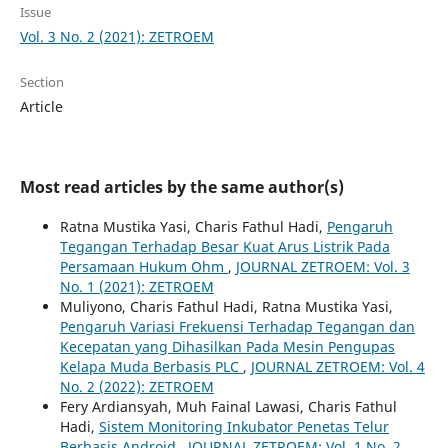
Issue
Vol. 3 No. 2 (2021): ZETROEM
Section
Article
Most read articles by the same author(s)
Ratna Mustika Yasi, Charis Fathul Hadi,
Pengaruh
Tegangan Terhadap Besar Kuat Arus Listrik Pada
Persamaan Hukum Ohm
,
JOURNAL ZETROEM: Vol. 3
No. 1 (2021): ZETROEM
Muliyono, Charis Fathul Hadi, Ratna Mustika Yasi,
Pengaruh Variasi Frekuensi Terhadap Tegangan dan
Kecepatan yang Dihasilkan Pada Mesin Pengupas
Kelapa Muda Berbasis PLC
,
JOURNAL ZETROEM: Vol. 4
No. 2 (2022): ZETROEM
Fery Ardiansyah, Muh Fainal Lawasi, Charis Fathul
Hadi,
Sistem Monitoring Inkubator Penetas Telur
Berbasis Android
,
JOURNAL ZETROEM: Vol. 1 No. 2