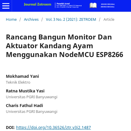
Home
/
Archives
/
Vol. 3 No. 2 (2021): ZETROEM
/
Article
Rancang Bangun Monitor Dan
Aktuator Kandang Ayam
Menggunakan NodeMCU ESP8266
Mokhamad Yani
Teknik Elektro
Ratna Mustika Yasi
Universitas PGRI Banyuwangi
Charis Fathul Hadi
Universitas PGRI Banyuwangi
DOI:
https://doi.org/10.36526/ztr.v3i2.1487