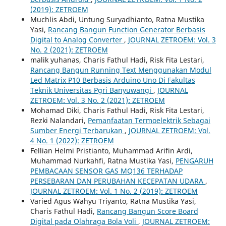
(2019): ZETROEM
Muchlis Abdi, Untung Suryadhianto, Ratna Mustika
Yasi,
Rancang Bangun Function Generator Berbasis
Digital to Analog Converter
,
JOURNAL ZETROEM: Vol. 3
No. 2 (2021): ZETROEM
malik yuhanas, Charis Fathul Hadi, Risk Fita Lestari,
Rancang Bangun Running Text Menggunakan Modul
Led Matrix P10 Berbasis Arduino Uno Di Fakultas
Teknik Universitas Pgri Banyuwangi
,
JOURNAL
ZETROEM: Vol. 3 No. 2 (2021): ZETROEM
Mohamad Diki, Charis Fathul Hadi, Risk Fita Lestari,
Rezki Nalandari,
Pemanfaatan Termoelektrik Sebagai
Sumber Energi Terbarukan
,
JOURNAL ZETROEM: Vol.
4 No. 1 (2022): ZETROEM
Fellian Helmi Pristianto, Muhammad Arifin Ardi,
Muhammad Nurkahfi, Ratna Mustika Yasi,
PENGARUH
PEMBACAAN SENSOR GAS MQ136 TERHADAP
PERSEBARAN DAN PERUBAHAN KECEPATAN UDARA
,
JOURNAL ZETROEM: Vol. 1 No. 2 (2019): ZETROEM
Varied Agus Wahyu Triyanto, Ratna Mustika Yasi,
Charis Fathul Hadi,
Rancang Bangun Score Board
Digital pada Olahraga Bola Voli
,
JOURNAL ZETROEM: