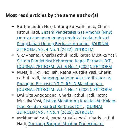
Most read articles by the same author(s)
Burhanuddin Nur, Untung Suryadhianto, Charis
Fathul Hadi,
Sistem Pendeteksi Gas Amonia (Nh3)
Untuk Keamanan Ruang Produksi Pada Industri
Pengolahan Udang Berbasis Arduino
,
JOURNAL
ZETROEM: Vol. 4 No. 1 (2022): ZETROEM
Viky Ananta, Charis Fathul Hadi, Ratna Mustika Yasi,
Sistem Pendeteksi Kebocoran Kapal Berbasis IoT
,
JOURNAL ZETROEM: Vol. 6 No. 1 (2024): ZETROEM
M.Najib Fikri Fadillah, Ratna Mustika Yasi, Charis
Fathul Hadi,
Rancang Bangun Alat Sterilisator UV
Ruangan Berbasis IoT Di RSUD Blambangan
,
JOURNAL ZETROEM: Vol. 4 No. 1 (2022): ZETROEM
Dwi Gita Anggagana, Charis Fathul Hadi, Ratna
Mustika Yasi,
Sistem Monitoring Kualitas Air Kolam
Ikan Koi dan Kontrol Berbasis IOT
,
JOURNAL
ZETROEM: Vol. 7 No. 1 (2025): ZETROEM
Mokhamad Yani, Ratna Mustika Yasi, Charis Fathul
Hadi,
Rancang Bangun Monitor Dan Aktuator