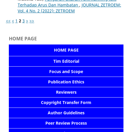
Terhadap Arus Dan Hambatan
,
JOURNAL ZETROEM:
Vol. 4 No. 2 (2022): ZETROEM
<<
<
1
2
3
>
>>
HOME PAGE
HOME PAGE
Tim Editorial
Focus and Scope
Publication Ethics
Reviewers
Copyright Transfer Form
Author Guidelines
Peer Review Process