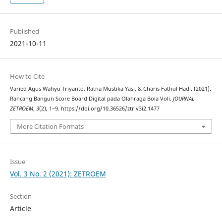
Published
2021-10-11
How to Cite
Varied Agus Wahyu Triyanto, Ratna Mustika Yasi, & Charis Fathul Hadi. (2021).
Rancang Bangun Score Board Digital pada Olahraga Bola Voli.
JOURNAL
ZETROEM
,
3
(2), 1–9. https://doi.org/10.36526/ztr.v3i2.1477
More Citation Formats
Issue
Vol. 3 No. 2 (2021): ZETROEM
Section
Article