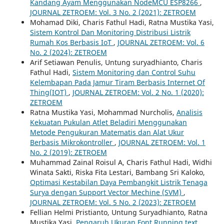
Kandang Ayam Menggunakan NodeMCU ESP8266
,
JOURNAL ZETROEM: Vol. 3 No. 2 (2021): ZETROEM
Mohamad Diki, Charis Fathul Hadi, Ratna Mustika Yasi,
Sistem Kontrol Dan Monitoring Distribusi Listrik
Rumah Kos Berbasis IoT
,
JOURNAL ZETROEM: Vol. 6
No. 2 (2024): ZETROEM
Arif Setiawan Penulis, Untung suryadhianto, Charis
Fathul Hadi,
Sistem Monitoring dan Control Suhu
Kelembapan Pada Jamur Tiram Berbasis Internet Of
Thing(IOT)
,
JOURNAL ZETROEM: Vol. 2 No. 1 (2020):
ZETROEM
Ratna Mustika Yasi, Mohammad Nurcholis,
Analisis
Kekuatan Pukulan Atlet Beladiri Menggunakan
Metode Pengukuran Matematis dan Alat Ukur
Berbasis Mikrokontroller
,
JOURNAL ZETROEM: Vol. 1
No. 2 (2019): ZETROEM
Muhammad Zainal Roisul A, Charis Fathul Hadi, Widhi
Winata Sakti, Riska Fita Lestari, Bambang Sri Kaloko,
Optimasi Kestabilan Daya Pembangkit Listrik Tenaga
Surya dengan Support Vector Mechine (SVM)
,
JOURNAL ZETROEM: Vol. 5 No. 2 (2023): ZETROEM
Fellian Helmi Pristianto, Untung Suryadhianto, Ratna
Mustika Yasi,
Pengaruh Ukuran Font Running text