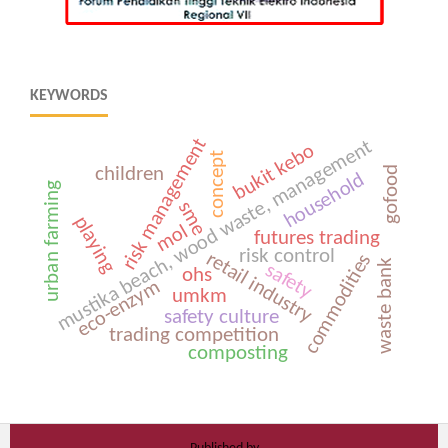
KEYWORDS
risk management
mustika beach, wood waste, management
bukit kebo
concept
children
gofood
household
urban farming
sme
playing
mol
futures trading
risk control
retail industry
commodities
waste bank
safety
ohs
eco-enzym
umkm
safety culture
trading competition
composting