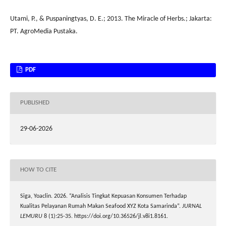
Utami, P., & Puspaningtyas, D. E.; 2013. The Miracle of Herbs.; Jakarta:
PT. AgroMedia Pustaka.
PDF
PUBLISHED
29-06-2026
HOW TO CITE
Siga, Yoaclin. 2026. “Analisis Tingkat Kepuasan Konsumen Terhadap
Kualitas Pelayanan Rumah Makan Seafood XYZ Kota Samarinda”.
JURNAL
LEMURU
8 (1):25-35. https://doi.org/10.36526/jl.v8i1.8161.