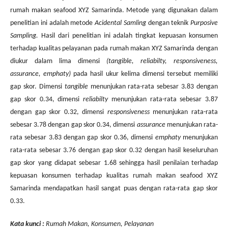
rumah makan seafood XYZ Samarinda. Metode yang digunakan dalam
penelitian ini adalah metode
Acidental Samling
dengan teknik
Purposive
Sampling.
Hasil dari penelitian ini adalah tingkat kepuasan konsumen
terhadap kualitas pelayanan pada rumah makan XYZ Samarinda dengan
diukur dalam lima dimensi
(tangible, reliabilty, responsiveness,
assurance, emphaty)
pada hasil ukur kelima dimensi tersebut memiliki
gap skor. Dimensi
tangible
menunjukan rata-rata sebesar 3.83 dengan
gap skor 0.34, dimensi
reliabilty
menunjukan rata-rata sebesar 3.87
dengan gap skor 0.32, dimensi
responsiveness
menunjukan rata-rata
sebesar 3.78 dengan gap skor 0.34, dimensi
assurance
menunjukan rata-
rata sebesar 3.83 dengan gap skor 0.36, dimensi
emphaty
menunjukan
rata-rata sebesar 3.76 dengan gap skor 0.32 dengan hasil keseluruhan
gap skor yang didapat sebesar 1.68 sehingga hasil penilaian terhadap
kepuasan konsumen terhadap kualitas rumah makan seafood XYZ
Samarinda mendapatkan hasil sangat puas dengan rata-rata gap skor
0.33.
Kata kunci
:
Rumah Makan, Konsumen, Pelayanan