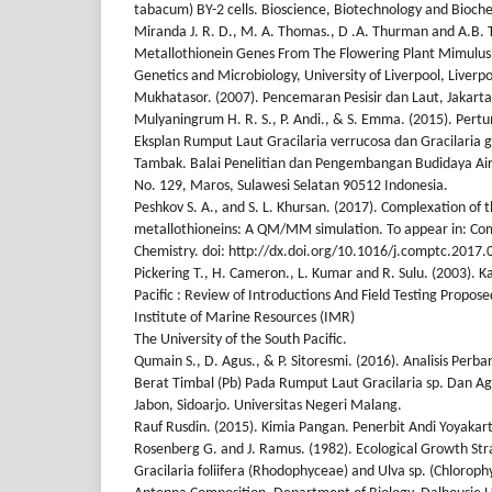
tabacum) BY-2 cells. Bioscience, Biotechnology and Bioche
Miranda J. R. D., M. A. Thomas., D .A. Thurman and A.B. 
Metallothionein Genes From The Flowering Plant Mimulus
Genetics and Microbiology, University of Liverpool, Liverp
Mukhatasor. (2007). Pencemaran Pesisir dan Laut, Jakart
Mulyaningrum H. R. S., P. Andi., & S. Emma. (2015). Pe
Eksplan Rumput Laut Gracilaria verrucosa dan Gracilaria g
Tambak. Balai Penelitian dan Pengembangan Budidaya Air
No. 129, Maros, Sulawesi Selatan 90512 Indonesia.
Peshkov S. A., and S. L. Khursan. (2017). Complexation of t
metallothioneins: A QM/MM simulation. To appear in: Co
Chemistry. doi: http://dx.doi.org/10.1016/j.comptc.2017.
Pickering T., H. Cameron., L. Kumar and R. Sulu. (2003).
Pacific : Review of Introductions And Field Testing Propos
Institute of Marine Resources (IMR)
The University of the South Pacific.
Qumain S., D. Agus., & P. Sitoresmi. (2016). Analisis Pe
Berat Timbal (Pb) Pada Rumput Laut Gracilaria sp. Dan 
Jabon, Sidoarjo. Universitas Negeri Malang.
Rauf Rusdin. (2015). Kimia Pangan. Penerbit Andi Yoyakart
Rosenberg G. and J. Ramus. (1982). Ecological Growth Str
Gracilaria foliifera (Rhodophyceae) and Ulva sp. (Chlorop