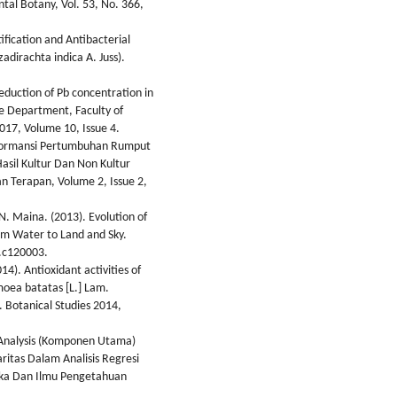
tal Botany, Vol. 53, No. 366,
fication and Antibacterial
adirachta indica A. Juss).
eduction of Pb concentration in
e Department, Faculty of
017, Volume 10, Issue 4.
rformansi Pertumbuhan Rumput
asil Kultur Dan Non Kultur
n Terapan, Volume 2, Issue 2,
 N. Maina. (2013). Evolution of
om Water to Land and Sky.
y.c120003.
14). Antioxidant activities of
moea batatas [L.] Lam.
. Botanical Studies 2014,
 Analysis (Komponen Utama)
itas Dalam Analisis Regresi
ika Dan Ilmu Pengetahuan