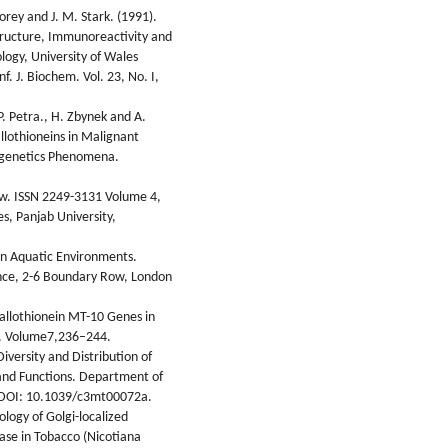
 Norey and J. M. Stark. (1991).
tructure, Immunoreactivity and
ogy, University of Wales
f. J. Biochem. Vol. 23, No. I,
 P. Petra., H. Zbynek and A.
llothioneins in Malignant
pigenetics Phenomena.
ew. ISSN 2249-3131 Volume 4,
, Panjab University,
in Aquatic Environments.
ence, 2-6 Boundary Row, London
etallothionein MT-10 Genes in
y. Volume7,236–244.
iversity and Distribution of
 and Functions. Department of
. DOI: 10.1039/c3mt00072a.
logy of Golgi-localized
se in Tobacco (Nicotiana