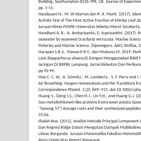
Building, Southampton SO16 7PX, UK. Journal of Experimen
pp. 1-11.
Handayani N., M. W Warton dan R. K. Murti. (2017). Identi
Activity Test of The Most Active Fraction of Mimba Leaf (Az
Jurusan Kimia FMIPA Universitas Sebelas Maret Surakarta.
Handhani A. R., A. Ambariyanto, E. Supriyantini. (2017). R
seawater by seaweed Gracilaria verrucosa. Marine Scienc
Fisheries and Marine Science, Diponegoro. AACL Bioflux, 2
Harapan S.B.S., Mawarti R.Y., dan Mulyono M. 2019. Pe
Laut (Kapparhycus alvarezii) Dengan Menggunakan Bibit H
Jaringan Di BBPBL Lampung. Jurnal Kelautan Dan Perikana
pp 93-99.
Hsia C. C. W., A. Schmitz., M. Lambertz., S. F. Perry and J.
Air Breathing: Oxygen Homeostasis and the Transitions fr
Correspondence Physiol. 3 (2): 849–915. doi:10.1002/cph
Huang S., Deng J.S., Chen H.J., Lin Y.H., and Huang G.J. (20
two metallothionein-like proteins froms weet potato (Ipo
‘Tainong 57’) storage roots and their synthesized peptides
55:64.
Ifadah Ana. (2011). Analisis Metode Principal Component
Dan Regresi Ridge Dalam Mengatasi Dampak Multikolinear
Linear Berganda. Jurusan Matematika Fakultas Matemat
Alam Universitas Negeri Semarang.