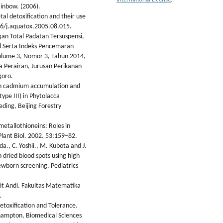
Rainbow. (2006).
tal detoxification and their use
16/j.aquatox.2005.08.015.
gan Total Padatan Tersuspensi,
 Serta Indeks Pencemaran
Volume 3, Nomor 3, Tahun 2014,
Perairan, Jurusan Perikanan
goro.
y in cadmium accumulation and
ype III) in Phytolacca
ding, Beijing Forestry
metallothioneins: Roles in
lant Biol. 2002. 53:159–82.
da., C. Yoshii., M. Kubota and J.
dried blood spots using high
wborn screening. Pediatrics
bit Andi. Fakultas Matematika
.
etoxification and Tolerance.
uthampton, Biomedical Sciences