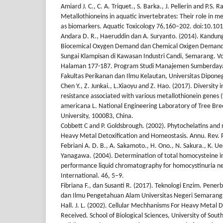
Amiard J. C., C. A. Triquet., S. Barka., J. Pellerin and P.S. 
Metallothioneins in aquatic invertebrates: Their role in me
as biomarkers. Aquatic Toxicology 76,160–202. doi:10.10
Andara D. R., Haeruddin dan A. Suryanto. (2014). Kandun
Biocemical Oxygen Demand dan Chemical Oxigen Demand
Sungai Klampisan di Kawasan Industri Candi, Semarang. 
Halaman 177-187. Program Studi Manajemen Sumberdaya 
Fakultas Perikanan dan Ilmu Kelautan, Universitas Dipone
Chen Y., Z. Junkai., L.Xiaoyu and Z. Hao. (2017). Diversit
resistance associated with various metallothionein genes (t
americana L. National Engineering Laboratory of Tree Bree
University, 100083, China.
Cobbett C and P. Goldsbrough. (2002). Phytochelatins and 
Heavy Metal Detoxification and Homeostasis. Annu. Rev. P
Febriani A. D. B., A. Sakamoto., H. Ono., N. Sakura., K. Ue
Yanagawa. (2004). Determination of total homocysteine in 
performance liquid chromatography for homocystinuria ne
International. 46, 5–9.
Fibriana F., dan Susanti R. (2017). Teknologi Enzim. Pener
dan Ilmu Pengetahuan Alam Universitas Negeri Semarang
Hall. J. L. (2002). Cellular Mechhanisms For Heavy Metal D
Received. School of Biological Sciences, University of So