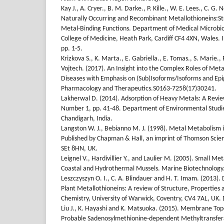
Kay J., A. Cryer., B. M. Darke., P. Kille., W. E. Lees., C. G.
Naturally Occurring and Recombinant Metallothioneins:S
Metal-Binding Functions. Department of Medical Microbiol
College of Medicine, Heath Park, Cardiff CF4 4XN, Wales. In
pp. 1-5.
Krizkova S., K. Marta., E. Gabriella., E. Tomas., S. Marie.,
Vojtech. (2017). An Insight into the Complex Roles of Meta
Diseases with Emphasis on (Sub)Isoforms/Isoforms and E
Pharmacology and Therapeutics.S0163-7258(17)30241.
Lakherwal D. (2014). Adsorption of Heavy Metals: A Revi
Number 1, pp. 41-48. Department of Environmental Studies
Chandigarh, India.
Langston W. J., Bebianno M. J. (1998). Metal Metabolism 
Published by Chapman & Hall, an imprint of Thomson Sci
SEt 8HN, UK.
Leignel V., Hardivillier Y., and Laulier M. (2005). Small M
Coastal and Hydrothermal Mussels. Marine Biotechnolog
Leszczyszyn O. I., C. A. Blindauer and H. T. Imam. (2013). D
Plant Metallothioneins: A review of Structure, Properties
Chemistry, University of Warwick, Coventry, CV4 7AL, UK
Liu J., K. Hayashi and K. Matsuoka. (2015). Membrane Topo
Probable Sadenosylmethionine-dependent Methyltransfera