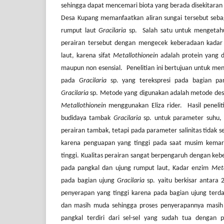
sehingga dapat mencemari biota yang berada disekitaran 
Desa Kupang memanfaatkan aliran sungai tersebut seba
rumput laut
Gracilaria
sp. Salah satu untuk mengetah
perairan tersebut dengan mengecek keberadaan kada
laut, karena sifat
Metallothionein
adalah protein yang d
maupun non esensial. Penelitian ini bertujuan untuk me
pada
Gracilaria
sp. yang terekspresi pada bagian pa
Gracilaria
sp. Metode yang digunakan adalah metode deskri
Metallothionein
menggunakan Eliza rider. Hasil peneliti
budidaya tambak
Gracilaria
sp. untuk parameter suhu, 
perairan tambak, tetapi pada parameter salinitas tidak se
karena penguapan yang tinggi pada saat musim kemar
tinggi. Kualitas perairan sangat berpengaruh dengan ke
pada pangkal dan ujung rumput laut, Kadar enzim
Meta
pada bagian ujung
Gracilaria
sp. yaitu berkisar antara 
penyerapan yang tinggi karena pada bagian ujung terd
dan masih muda sehingga proses penyerapannya masih
pangkal terdiri dari sel-sel yang sudah tua dengan 