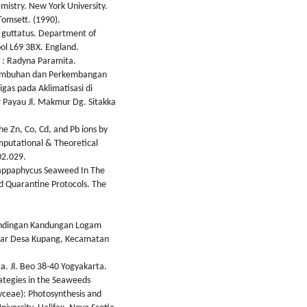
mistry. New York University.
Tomsett. (1990).
 guttatus. Department of
ool L69 3BX. England.
a : Radyna Paramita.
rtumbuhan dan Perkembangan
igas pada Aklimatisasi di
 Payau Jl. Makmur Dg. Sitakka
he Zn, Co, Cd, and Pb ions by
mputational & Theoretical
02.029.
 Kappaphycus Seaweed In The
ed Quarantine Protocols. The
rbandingan Kandungan Logam
Agar Desa Kupang, Kecamatan
a. Jl. Beo 38-40 Yogyakarta.
ategies in the Seaweeds
hyceae): Photosynthesis and