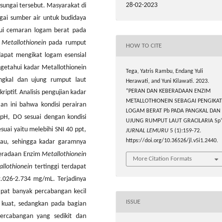
28-02-2023
sungai tersebut. Masyarakat di
gai sumber air untuk budidaya
ui cemaran logam berat pada
r
Metallothionein
pada rumput
HOW TO CITE
apat mengikat logam esensial
ngetahui kadar Metallothionein
Tega, Yatris Rambu, Endang Yuli
ngkal dan ujung rumput laut
Herawati, and Yuni Kilawati. 2023.
“PERAN DAN KEBERADAAN ENZIM
ptif. Analisis pengujian kadar
METALLOTHIONEIN SEBAGAI PENGIKAT
an ini bahwa kondisi perairan
LOGAM BERAT Pb PADA PANGKAL DAN
pH, DO sesuai dengan kondisi
UJUNG RUMPUT LAUT GRACILARIA Sp”
suai yaitu melebihi SNI 40 ppt,
JURNAL LEMURU
5 (1):159-72.
https://doi.org/10.36526/jl.v5i1.2440.
au, sehingga kadar garamnya
beradaan Enzim
Metallothionein
More Citation Formats
llothionein
tertinggi terdapat
2.026-2.734 mg/mL. Terjadinya
apat banyak percabangan kecil
ISSUE
 kuat, sedangkan pada bagian
percabangan yang sedikit dan