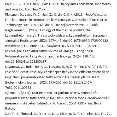
Paul, P.C. & H. P. Halen. (1981). Fruit Theory and Application, John Willey
and Sons Inc. Co., New York.
Pleissner, D., Lam, W. C., Sun, Z., & Lin, C. S. K. (2013). Food Waste as
Nutrient Source in Heterotrophic Microalgae Cultivation. Bioresource
Technology, 137, 139–146. doi:10.1016/j.biortech.2013.03.088
Raghukumar, S. (2002). Ecology of the marine protists, the
Labyrinthulomycetes (Thraustochytrids and Labyrinthulids). European
Journal of Protistology, 38(2), 127–145. doi:10.1078/0932-4739-00832
Ryckebosch, E., Bruneel, C., Muylaert, K., & Foubert, I. (2012).
Microalgae as an Alternative Source of Omega-3 Long Chain
Polyunsaturated Fatty Acids. Lipid Technology, 24(6), 128–130.
doi:10.1002/lite.201200197
Sayanova, O., Ruiz-Lopez, N., Haslam, R. P., & Napier, J. A. (2011). The
role of Δ6-desaturase acyl-carrier specificity in the efficient synthesis of
long-chain polyunsaturated fatty acids in transgenic plants. Plant
Biotechnology Journal, 10(2), 195–206. doi:10.1111/j.1467-
7652.2011.00653
Sijtsma, L. (2004). Marine micro-­‐organisms as new sources of n-­‐3
polyunstaurated fatty acids (PUFA). In: Functional foods, cardiovascular
disease and diabetes. Edited by: A. Arnoldi. 2004. CRC Press. Boca
Raton.
Sun, G. Y., Simonyi, A., Fritsche, K. L., Chuang, D. Y., Hannink, M., Gu, Z.,