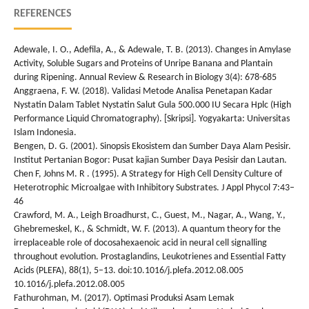
REFERENCES
Adewale, I. O., Adefila, A., & Adewale, T. B. (2013). Changes in Amylase
Activity, Soluble Sugars and Proteins of Unripe Banana and Plantain
during Ripening. Annual Review & Research in Biology 3(4): 678-685
Anggraena, F. W. (2018). Validasi Metode Analisa Penetapan Kadar
Nystatin Dalam Tablet Nystatin Salut Gula 500.000 IU Secara Hplc (High
Performance Liquid Chromatography). [Skripsi]. Yogyakarta: Universitas
Islam Indonesia.
Bengen, D. G. (2001). Sinopsis Ekosistem dan Sumber Daya Alam Pesisir.
Institut Pertanian Bogor: Pusat kajian Sumber Daya Pesisir dan Lautan.
Chen F, Johns M. R . (1995). A Strategy for High Cell Density Culture of
Heterotrophic Microalgae with Inhibitory Substrates. J Appl Phycol 7:43–
46
Crawford, M. A., Leigh Broadhurst, C., Guest, M., Nagar, A., Wang, Y.,
Ghebremeskel, K., & Schmidt, W. F. (2013). A quantum theory for the
irreplaceable role of docosahexaenoic acid in neural cell signalling
throughout evolution. Prostaglandins, Leukotrienes and Essential Fatty
Acids (PLEFA), 88(1), 5–13. doi:10.1016/j.plefa.2012.08.005
10.1016/j.plefa.2012.08.005
Fathurohman, M. (2017). Optimasi Produksi Asam Lemak