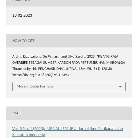
13-02-2023
HOW TO CITE
Ardini, Diza Lailuna, Sri Winarti, and Ulya Sarofa. 2023. “PISANG RAJA
OVERRIPE SEBAGAI SUMBER KARBON PADA PERTUMBUHAN MIKROALGA
Thraustochytrids PENGHASIL DHA”.
JURNAL LEMURU
5 (1):120-30.
https://doi.org/10.36526/jl.v5i1.2393.
More Citation Formats
ISSUE
Vol. 5 No. 1 (2023): JURNAL LEMURU: Jurnal Ilmu Perikanan dan
Kelautan Indonesia