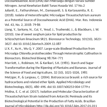
Docosahexaenoic Acid (DHA) dari Mikroalga dengan Variasi Sumber
Nitrogen. Jurnal Kesehatan Bakti Tunas Husada Vol. 17 No.2
Julianti, E., Fathurohman, M., Damayanti, S. & Kartasusmita, R. E.
(2018). Isolate of Heterothrophic Microalgae Thraustochytrium aureum
as a Potential Source of Docosahexanoic Acid (DHA). Mar. Res. Indonesia
Vol. 43, No. 2, 2018: 79-86
Liang, Y., Sarkany, N., Cui, Y., Yesuf, J., Trushenski, J., & Blackburn, J. W.
(2010). Use of sweet sorghum juice for lipid production by
Schizochytrium limacinum SR21. Bioresource Technology, 101(10), 3623–
3627. doi:10.1016/j.biortech.2009.12.087
Li X. F., Xu H., Wu Q. Y .2007. Large-scale Biodiesel Production from
Microalga Chlorella protothecoides Through Heterotrophic Cultivation in
Bioreactors. Biotechnol Bioeng 98:764–771
Marriott, J., Robinson, M. & Karikari, S.K. (1981). Starch and Sugar
Transformation during the Ripening of Plantains and Bananas. Journal of
the Science of Food and Agriculture, 32 (10), 1021-1026, 1981
Metzger, P., & Largeau, C. (2004). Botryococcus braunii: a rich source for
hydrocarbons and related ether lipids. Applied Microbiology and
Biotechnology, 66(5), 486–496. doi:10.1007/s00253-004-1779-z
Molina, E. C. et al. (2017). Isolation and Molecular Characterization of
Thraustochytrium Strain Isolated from Antarctic Peninsula and its
Biotechnological Potential in the Production of Fatty Acids. Brazilian
Journal of Microbiology http://dx.doi.org/10.1016/j.bjm.2017.01.011