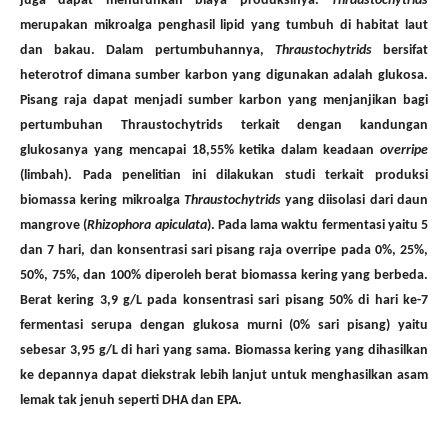
juga dapat menurunkan biaya produksinya.
Thraustochytrids
merupakan mikroalga penghasil lipid yang tumbuh di habitat laut
dan bakau. Dalam pertumbuhannya,
Thraustochytrids
bersifat
heterotrof dimana sumber karbon yang digunakan adalah glukosa.
Pisang raja dapat menjadi sumber karbon yang menjanjikan bagi
pertumbuhan Thraustochytrids terkait dengan kandungan
glukosanya yang mencapai 18,55% ketika dalam keadaan
overripe
(limbah). Pada penelitian ini dilakukan studi terkait produksi
biomassa kering mikroalga
Thraustochytrids
yang diisolasi dari daun
mangrove (
Rhizophora apiculata
). Pada lama waktu fermentasi yaitu 5
dan 7 hari, dan konsentrasi sari pisang raja overripe pada 0%, 25%,
50%, 75%, dan 100% diperoleh berat biomassa kering yang berbeda.
Berat kering 3,9 g/L pada konsentrasi sari pisang 50% di hari ke-7
fermentasi serupa dengan glukosa murni (0% sari pisang) yaitu
sebesar 3,95 g/L di hari yang sama. Biomassa kering yang dihasilkan
ke depannya dapat diekstrak lebih lanjut untuk menghasilkan asam
lemak tak jenuh seperti DHA dan EPA.