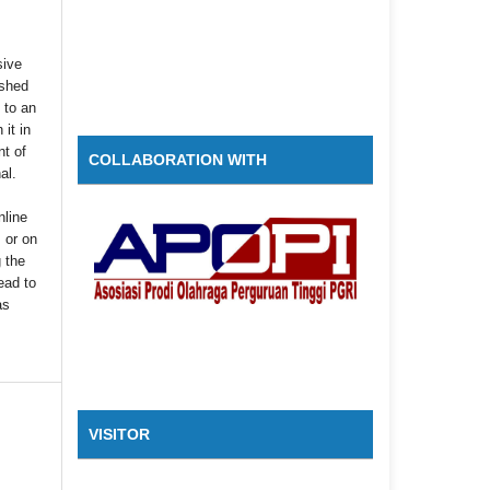
sive
ished
t to an
 it in
t of
COLLABORATION WITH
nal.
nline
s or on
g the
ead to
as
VISITOR