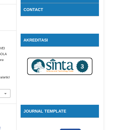
CONTACT
AKREDITASI
RVEI
BOLA
ora
a/articl
JOURNAL TEMPLATE
)