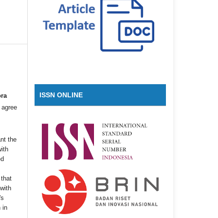
ISSN ONLINE
ora
agree
nt the
with
ed
that
 with
's
 in