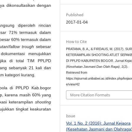
a dikonsultasikan dengan
Published
2017-01-04
angsung diperoleh rincian
besar 71% termasuk dalam
besar 60% termasuk dalam
How to Cite
utan/
fallow trough
sebesar
PRATAMA, B. A., & FIRDAUS, M. (2017). SU
 dokumentasi menujukkan
KETERAMPILAN SHOOTING ATLET SEPAK
 jika di total TIM PPLPD
DI PPLPD KABUPATEN BOGOR.
Jurnal Keja
(Kesehatan Jasmani Dan Olah Raga)
,
1
(2).
ng sebanyak 21 kali dan
Retrieved from
am kategori kurang.
https://ejournal.unibabwi.ac.id/index.php/kejaor
e/view/42
akbola di PPLPD Kab.bogor
More Citation Formats
up, karena masih 60% yang
kasi keterampilan
shooting
jukkan tingkat keakuratan
Issue
Vol. 1 No. 2 (2016): Jurnal Kejaora
(Kesehatan Jasmani dan Olahraga