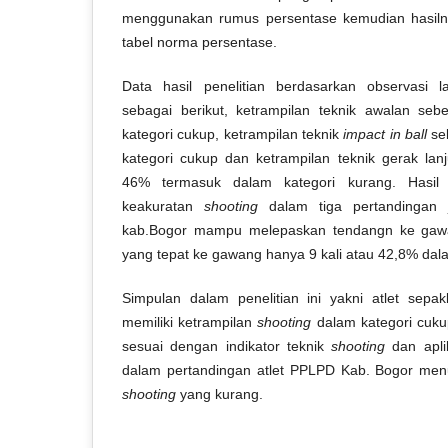
menggunakan rumus persentase kemudian hasilny
tabel norma persentase.
Data hasil penelitian berdasarkan observasi l
sebagai berikut, ketrampilan teknik awalan se
kategori cukup, ketrampilan teknik
impact in ball
se
kategori cukup dan ketrampilan teknik gerak lanj
46% termasuk dalam kategori kurang. Hasil
keakuratan
shooting
dalam tiga pertandingan
kab.Bogor mampu melepaskan tendangn ke gawa
yang tepat ke gawang hanya 9 kali atau 42,8% dal
Simpulan dalam penelitian ini yakni atlet sep
memiliki ketrampilan
shooting
dalam kategori cuk
sesuai dengan indikator teknik
shooting
dan apli
dalam pertandingan atlet PPLPD Kab. Bogor menu
shooting
yang kurang.