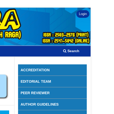
Login
Search
ACCREDITATION
EDITORIAL TEAM
PEER REVIEWER
AUTHOR GUIDELINES