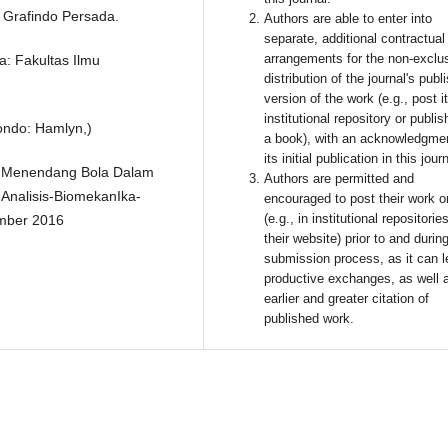
a Grafindo Persada.
Authors are able to enter into
separate, additional contractual
arrangements for the non-exclu
a: Fakultas Ilmu
distribution of the journal's publ
version of the work (e.g., post i
institutional repository or publish
ondo: Hamlyn,)
a book), with an acknowledgmen
its initial publication in this jour
n Menendang Bola Dalam
Authors are permitted and
Analisis-BiomekanIka-
encouraged to post their work o
(e.g., in institutional repositorie
ember 2016
their website) prior to and durin
submission process, as it can l
productive exchanges, as well 
earlier and greater citation of
published work.