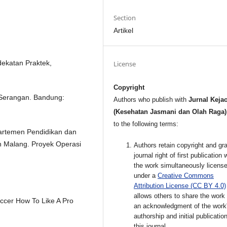
Section
Artikel
dekatan Praktek,
License
Copyright
 Serangan. Bandung:
Authors who publish with
Jurnal Keja
(Kesehatan Jasmani dan Olah Raga)
to the following terms:
artemen Pendidikan dan
n Malang. Proyek Operasi
Authors retain copyright and gra
journal right of first publication 
the work simultaneously licens
under a
Creative Commons
Attribution License (CC BY 4.0)
allows others to share the work
occer How To Like A Pro
an acknowledgment of the work
authorship and initial publication
this journal.