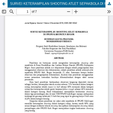
SURVEI KETERAMPILAN SHOOTING ATLET SEPAKBOLA DI PPLPD KABUPATEN BOGOR