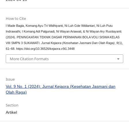
How to Cite
I Made Bagia, Komang Ayu Tri Widhiyanti, Ni Luh Gde Widiantari, Ni Luh Putu
Indrawathi, I Komang Adi Palgunadi, Ni Wayan Ariawati, & Ni Wayan Ary Rusitayanti.
(2024). PENINGKATAN TEKNIK DASAR PERMAINAN BOLA VOLI SISWA KELAS
VIII SMPN 3 SUKAWATI.
Jurnal Kejaora (Kesehatan Jasmani Dan Olah Raga)
,
9
(1),
61–68. https://doi.org/10.36526/kejaora.v9i1.3448
More Citation Formats
Issue
Vol. 9 No. 1 (2024): Jurnal Kejaora (Kesehatan Jasmani dan
Olah Raga)
Section
Artikel