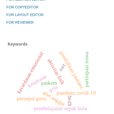
FOR COPYEDITOR
FOR LAYOUT EDITOR
FOR REVIEWER
Keywords
pendidikan jasmani
kecerdasan emosional
partisipasi siswa
aktivitas fisik
met
kesehatan
paikem
pria
atlet anggar
pandemi covid-19
gpaq
persepsi guru
pembelajaran sepak bola