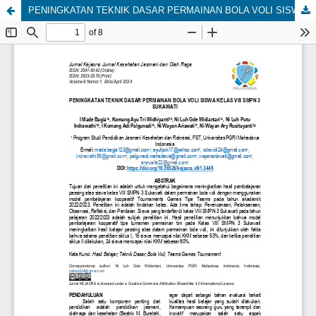
PENINGKATAN TEKNIK DASAR PERMAINAN BOLA VOLI SISWA KELAS VIII SMPN 3 SUKAWATI