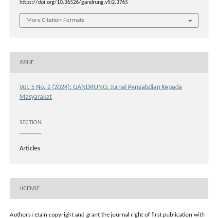
https://doi.org/10.36526/gandrung.v5i2.3765
More Citation Formats
ISSUE
Vol. 5 No. 2 (2024): GANDRUNG: Jurnal Pengabdian Kepada
Masyarakat
SECTION
Articles
LICENSE
Authors retain copyright and grant the journal right of first publication with