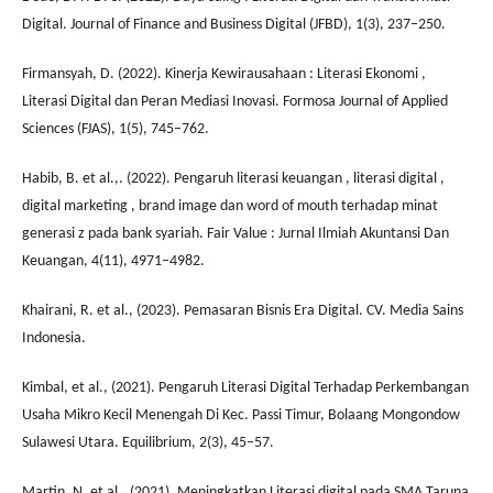
Digital. Journal of Finance and Business Digital (JFBD), 1(3), 237–250.
Firmansyah, D. (2022). Kinerja Kewirausahaan : Literasi Ekonomi ,
Literasi Digital dan Peran Mediasi Inovasi. Formosa Journal of Applied
Sciences (FJAS), 1(5), 745–762.
Habib, B. et al.,. (2022). Pengaruh literasi keuangan , literasi digital ,
digital marketing , brand image dan word of mouth terhadap minat
generasi z pada bank syariah. Fair Value : Jurnal Ilmiah Akuntansi Dan
Keuangan, 4(11), 4971–4982.
Khairani, R. et al., (2023). Pemasaran Bisnis Era Digital. CV. Media Sains
Indonesia.
Kimbal, et al., (2021). Pengaruh Literasi Digital Terhadap Perkembangan
Usaha Mikro Kecil Menengah Di Kec. Passi Timur, Bolaang Mongondow
Sulawesi Utara. Equilibrium, 2(3), 45–57.
Martin, N. et al., (2021). Meningkatkan Literasi digital pada SMA Taruna