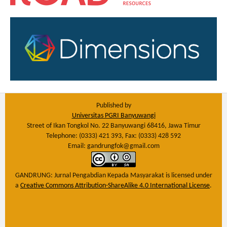
Published by
Universitas PGRI Banyuwangi
Street of Ikan Tongkol No. 22 Banyuwangi 68416, Jawa Timur
Telephone: (0333) 421 393, Fax: (0333) 428 592
Email: gandrungfok@gmail.com
GANDRUNG: Jurnal Pengabdian Kepada Masyarakat
is licensed under
a
Creative Commons Attribution-ShareAlike 4.0 International License
.