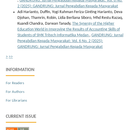
,
GANDRUNG: Jurnal Pengabdian Kepada Masyarakat: Vol. 6 No.
2 (2025): GANDRUNG: Jurnal Pengabdian Kepada Masyarakat
Adi Harianto, Duffin, Yogi Rahman Feriza Ginting Harianto, Deva
Djohan, Thamrin, Robin, Lidia Berliana Siboro, Mhd Restu Razaq,
Kuandi Chandra, Darwan Tanady,
The Synergy of the Higher
Education World in Improving the Results of Accounting Skills of
Students of SMK Tritech Informatika Medan
,
GANDRUNG: Jurnal
Pengabdian Kepada Masyarakat: Vol. 6 No. 2 (2025):
GANDRUNG: Jurnal Pengabdian Kepada Masyarakat
>
>>
INFORMATION
For Readers
For Authors
For Librarians
CURRENT ISSUE