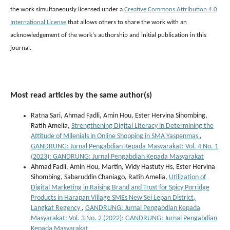
the work simultaneously licensed under a
Creative Commons Attribution 4.0
International License
that allows others to share the work with an
acknowledgement of the work's authorship and initial publication in this
journal.
Most read articles by the same author(s)
Ratna Sari, Ahmad Fadli, Amin Hou, Ester Hervina Sihombing,
Ratih Amelia,
Strengthening Digital Literacy in Determining the
Attitude of Milenials in Online Shopping in SMA Yaspenmas
,
GANDRUNG: Jurnal Pengabdian Kepada Masyarakat: Vol. 4 No. 1
(2023): GANDRUNG: Jurnal Pengabdian Kepada Masyarakat
Ahmad Fadli, Amin Hou, Martin, Widy Hastuty Hs, Ester Hervina
Sihombing, Sabaruddin Chaniago, Ratih Amelia,
Utilization of
Digital Marketing in Raising Brand and Trust for Spicy Porridge
Products in Harapan Village SMEs New Sei Lepan District,
Langkat Regency
,
GANDRUNG: Jurnal Pengabdian Kepada
Masyarakat: Vol. 3 No. 2 (2022): GANDRUNG: Jurnal Pengabdian
Kepada Masyarakat