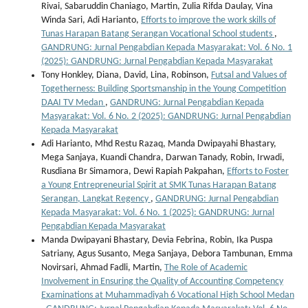
Rivai, Sabaruddin Chaniago, Martin, Zulia Rifda Daulay, Vina
Winda Sari, Adi Harianto,
Efforts to improve the work skills of
Tunas Harapan Batang Serangan Vocational School students
,
GANDRUNG: Jurnal Pengabdian Kepada Masyarakat: Vol. 6 No. 1
(2025): GANDRUNG: Jurnal Pengabdian Kepada Masyarakat
Tony Honkley, Diana, David, Lina, Robinson,
Futsal and Values of
Togetherness: Building Sportsmanship in the Young Competition
DAAI TV Medan
,
GANDRUNG: Jurnal Pengabdian Kepada
Masyarakat: Vol. 6 No. 2 (2025): GANDRUNG: Jurnal Pengabdian
Kepada Masyarakat
Adi Harianto, Mhd Restu Razaq, Manda Dwipayahi Bhastary,
Mega Sanjaya, Kuandi Chandra, Darwan Tanady, Robin, Irwadi,
Rusdiana Br Simamora, Dewi Rapiah Pakpahan,
Efforts to Foster
a Young Entrepreneurial Spirit at SMK Tunas Harapan Batang
Serangan, Langkat Regency
,
GANDRUNG: Jurnal Pengabdian
Kepada Masyarakat: Vol. 6 No. 1 (2025): GANDRUNG: Jurnal
Pengabdian Kepada Masyarakat
Manda Dwipayani Bhastary, Devia Febrina, Robin, Ika Puspa
Satriany, Agus Susanto, Mega Sanjaya, Debora Tambunan, Emma
Novirsari, Ahmad Fadli, Martin,
The Role of Academic
Involvement in Ensuring the Quality of Accounting Competency
Examinations at Muhammadiyah 6 Vocational High School Medan