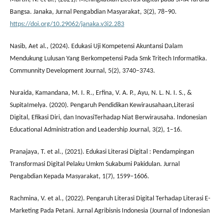
Bangsa. Janaka, Jurnal Pengabdian Masyarakat, 3(2), 78–90.
https://doi.org/10.29062/janaka.v3i2.283
Nasib, Aet al., (2024). Edukasi Uji Kompetensi Akuntansi Dalam
Mendukung Lulusan Yang Berkompetensi Pada Smk Tritech Informatika.
Communnity Development Journal, 5(2), 3740–3743.
Nuraida, Kamandana, M. I. R., Erfina, V. A. P., Ayu, N. L. N. I. S., &
SupitaImelya. (2020). Pengaruh Pendidikan Kewirausahaan,Literasi
Digital, Efikasi Diri, dan InovasiTerhadap Niat Berwirausaha. Indonesian
Educational Administration and Leadership Journal, 3(2), 1–16.
Pranajaya, T. et al., (2021). Edukasi Literasi Digital : Pendampingan
Transformasi Digital Pelaku Umkm Sukabumi Pakidulan. Jurnal
Pengabdian Kepada Masyarakat, 1(7), 1599–1606.
Rachmina, V. et al., (2022). Pengaruh Literasi Digital Terhadap Literasi E-
Marketing Pada Petani. Jurnal Agribisnis Indonesia (Journal of Indonesian