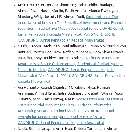
Amin Hou, Ester Hervina Sihombing, Sabaruddin Chaniago,
Ahmad Rivai, Nasib, Martin, Ratih Amelia, Manda Dwipayani
Bhastary, Widy Hastuty HS, Ahmad Fadli,
Socialization of The
Importance of Knowing The Benefits of Investments and Financial
Securities in Budisatriya Medan Vocational School
,
GANDRUNG:
Jurnal Pengabdian Kepada Masyarakat: Vol. 5 No. 1 (2024):
GANDRUNG: Jurnal Pengabdian Kepada Masyarakat
Nasib, Debora Tambunan, Roni Juliansyah, Emma Novirsari, Nidya
Banuari, Steven Gea, Dewi Rafiah Pakpahan, Deby Siska Oktavia
Pasaribu, Tony Honkley, Hamjah Arahman,
Efforts to Increase
Awareness of Saving Culture among Students at Budisatrya High
School in Medan
,
GANDRUNG: Jurnal Pengabdian Kepada
Masyarakat: Vol. 5 No. 1 (2024): GANDRUNG: Jurnal Pengabdian
Kepada Masyarakat
Adi Harianto, Kuandi Chandra, M. Fakhrul Hirzi, Hamjah
Arahman, Ahmad Rivai, Indra Budiman, Elyzabeth Wijaya, Agus
Susanto, Mhd. Restu Razaq, Nasib,
Socialization and Creation of
Entrepreneurial Products for Class XII Tritech Informatics
Accounting Vocational School Medan
,
GANDRUNG: Jurnal
Pengabdian Kepada Masyarakat: Vol. 5 No. 2 (2024):
GANDRUNG: Jurnal Pengabdian Kepada Masyarakat
Nasib, Roni Juliansyah, Amin Hou, Debora Tambunan, Ahmad