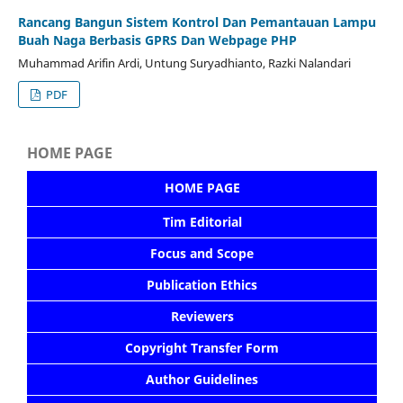
Rancang Bangun Sistem Kontrol Dan Pemantauan Lampu
Buah Naga Berbasis GPRS Dan Webpage PHP
Muhammad Arifin Ardi, Untung Suryadhianto, Razki Nalandari
PDF
HOME PAGE
HOME PAGE
Tim Editorial
Focus and Scope
Publication Ethics
Reviewers
Copyright Transfer Form
Author Guidelines