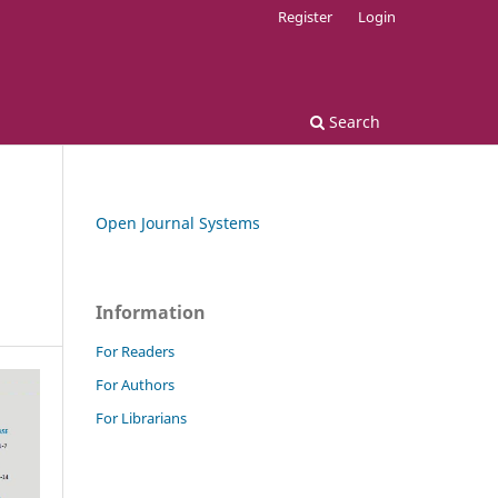
Register
Login
Search
Open Journal Systems
Information
For Readers
For Authors
For Librarians