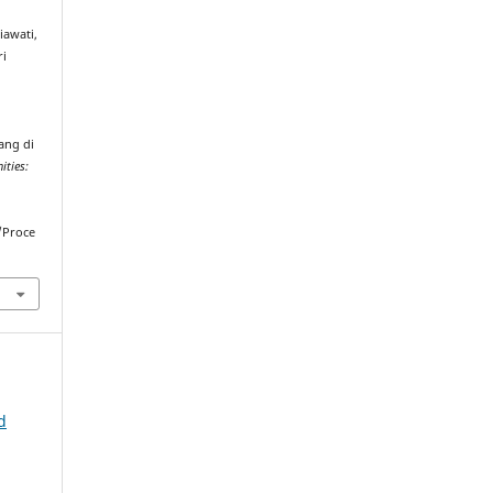
iawati,
ri
i
ang di
ities:
/Proce
d