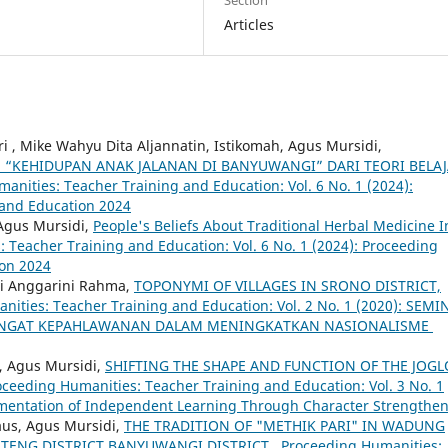
Articles
tri , Mike Wahyu Dita Aljannatin, Istikomah, Agus Mursidi,
KEHIDUPAN ANAK JALANAN DI BANYUWANGI” DARI TEORI BELA
anities: Teacher Training and Education: Vol. 6 No. 1 (2024):
 and Education 2024
Agus Mursidi,
People's Beliefs About Traditional Herbal Medicine I
 Teacher Training and Education: Vol. 6 No. 1 (2024): Proceeding
ion 2024
Dwi Anggarini Rahma,
TOPONYMI OF VILLAGES IN SRONO DISTRICT,
ities: Teacher Training and Education: Vol. 2 No. 1 (2020): SEMI
ANGAT KEPAHLAWANAN DALAM MENINGKATKAN NASIONALISME
i, Agus Mursidi,
SHIFTING THE SHAPE AND FUNCTION OF THE JOGL
oceeding Humanities: Teacher Training and Education: Vol. 3 No. 1
ementation of Independent Learning Through Character Strengthe
aus, Agus Mursidi,
THE TRADITION OF "METHIK PARI" IN WADUNG
NTENG DISTRICT BANYUWANGI DISTRICT
,
Proceeding Humanities: