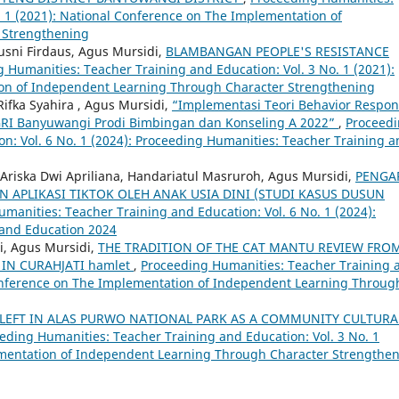
. 1 (2021): National Conference on The Implementation of
 Strengthening
sni Firdaus, Agus Mursidi,
BLAMBANGAN PEOPLE'S RESISTANCE
 Humanities: Teacher Training and Education: Vol. 3 No. 1 (2021):
on of Independent Learning Through Character Strengthening
 Rifka Syahira , Agus Mursidi,
“Implementasi Teori Behavior Respon
GRI Banyuwangi Prodi Bimbingan dan Konseling A 2022”
,
Proceed
n: Vol. 6 No. 1 (2024): Proceeding Humanities: Teacher Training 
o, Ariska Dwi Apriliana, Handariatul Masruroh, Agus Mursidi,
PENGA
APLIKASI TIKTOK OLEH ANAK USIA DINI (STUDI KASUS DUSUN
manities: Teacher Training and Education: Vol. 6 No. 1 (2024):
 and Education 2024
ri, Agus Mursidi,
THE TRADITION OF THE CAT MANTU REVIEW FRO
IN CURAHJATI hamlet
,
Proceeding Humanities: Teacher Training 
 Conference on The Implementation of Independent Learning Throug
 LEFT IN ALAS PURWO NATIONAL PARK AS A COMMUNITY CULTURA
eding Humanities: Teacher Training and Education: Vol. 3 No. 1
ementation of Independent Learning Through Character Strengthe