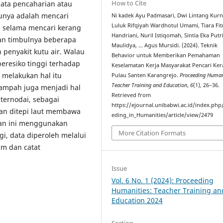
How to Cite
mata pencaharian atau
tunya adalah mencari
Ni kadek Ayu Padmasari, Dwi Lintang Kurn
Luluk Rifqiyah Wardhotul Umami, Tiara Fit
u selama mencari kerang
Handriani, Nuril Istiqomah, Sintia Eka Putr
an timbulnya beberapa
Maulidya, … Agus Mursidi. (2024). Teknik
h penyakit kutu air. Walau
Behavior untuk Memberikan Pemahaman
eresiko tinggi terhadap
Keselamatan Kerja Masyarakat Pencari Ker
 melakukan hal itu
Pulau Santen Karangrejo.
Proceeding Human
Teacher Training and Education
,
6
(1), 26–36.
sampah juga menjadi hal
Retrieved from
ternodai, sebagai
https://ejournal.unibabwi.ac.id/index.php
an ditepi laut membawa
eding_in_Humanities/article/view/2479
tian ini menggunakan
More Citation Formats
i, data diperoleh melalui
am dan catat
Issue
Vol. 6 No. 1 (2024): Proceeding
Humanities: Teacher Training an
Education 2024
Section