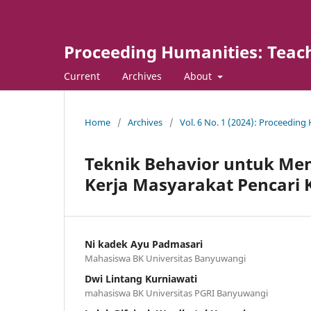
Proceeding Humanities: Teach
Current
Archives
About
Home
/
Archives
/
Vol. 6 No. 1 (2024): Proceeding
Teknik Behavior untuk M
Kerja Masyarakat Pencari 
Ni kadek Ayu Padmasari
Mahasiswa BK Universitas Banyuwangi
Dwi Lintang Kurniawati
mahasiswa BK Universitas PGRI Banyuwangi