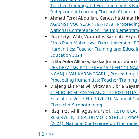
Teacher Training and Education: Vol. 3 No
Independent Learning Through Character
Ahmad Ferdi Abdullah, Ganessha Aimar Hu
AGAINST VOC YEAR 1767-1773
,
Proceeding
National Conference on The Implementati
Riva Setyo Wati, Wazirotus Sakinah, Firyal
Stres Pada Mahasiswa Baru Universitas P
Humanities: Teacher Training and Educatio
Education 2024
Erlita Aulia Alkhisa, Saskia Juniatuz Zuhr
PENDEKATAN PCT TERHADAP PENGGUNAAN 
NGANJUKAN-KARANGSARI)
,
Proceeding Hu
Proceeding Humanities: Teacher Training
Diajeng Eka Pratiwi, Oktavian Libria Gayat
SYMBOLIC MEANING AND THE POTENTIAL 
Education: Vol. 3 No. 1 (2021): National
Character Strengthening
Rizqi Irza Afifi, Agus Mursidi,
HISTORICAL
RESERVE IN TEGALDLIMO DISTRICT
,
Proce
(2021): National Conference on The Impl
1
2
>
>>