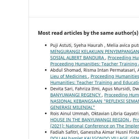
Most read articles by the same author(s)
Puji Astuti, Syeha Haurah , Melia avica pu
MENGURANGI KELAKUAN PENYIMPANGAN “
SOSIAL ALBERT BANDURA
,
Proceeding Hum
Proceeding Humanities: Teacher Training
Abdul Shomad, Risma Intan Permatasari, 
Lieu of Medicines
,
Proceeding Humanities:
Humanities: Teacher Training and Educat
Devita Sari, Fahriza Ilmi, Agus Mursidi, 
BANYUWANGI REGENCY
,
Proceeding Human
NASIONAL KEBANGSAAN "REFLEKSI SEM
GENERASI MILENIAL"
Rois Ainul Ummah, Oktavian Libria Gayatr
HOUSE IN THE BANYUWANGI REGION
,
Pr
(2021): National Conference on The Impl
Fadiah Safitri, Ganessha Aimar Husni Fird
DOLLAH hamlet KALIGONDO VILLAGE, GE