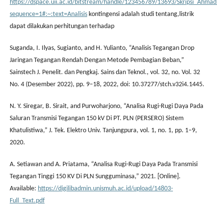
https://dspace.uii.ac.id/bitstream/handle/123456789/13693/Skripsi_Ahmad
sequence=1#:~:text=Analisis
kontingensi adalah studi tentang,listrik
dapat dilakukan perhitungan terhadap
Suganda, I. Ilyas, Sugianto, and H. Yulianto, “Analisis Tegangan Drop
Jaringan Tegangan Rendah Dengan Metode Pembagian Beban,”
Sainstech J. Penelit. dan Pengkaj. Sains dan Teknol., vol. 32, no. Vol. 32
No. 4 (Desember 2022), pp. 9–18, 2022, doi: 10.37277/stch.v32i4.1445.
N. Y. Siregar, B. Sirait, and Purwoharjono, “Analisa Rugi-Rugi Daya Pada
Saluran Transmisi Tegangan 150 kV Di PT. PLN (PERSERO) Sistem
Khatulistiwa,” J. Tek. Elektro Univ. Tanjungpura, vol. 1, no. 1, pp. 1–9,
2020.
A. Setiawan and A. Priatama, “Analisa Rugi-Rugi Daya Pada Transmisi
Tegangan Tinggi 150 KV Di PLN Sungguminasa,” 2021. [Online].
Available:
https://digilibadmin.unismuh.ac.id/upload/14803-
Full_Text.pdf