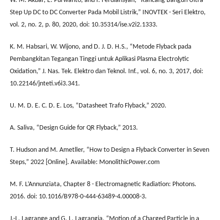
W. M. Akbar, E. Purwanto, and I. Ferdiansyah, “Rancang Bangun Ultra
Step Up DC to DC Converter Pada Mobil Listrik,” INOVTEK - Seri Elektro,
vol. 2, no. 2, p. 80, 2020, doi: 10.35314/ise.v2i2.1333.
K. M. Habsari, W. Wijono, and D. J. D. H.S., “Metode Flyback pada
Pembangkitan Tegangan Tinggi untuk Aplikasi Plasma Electrolytic
Oxidation,” J. Nas. Tek. Elektro dan Teknol. Inf., vol. 6, no. 3, 2017, doi:
10.22146/jnteti.v6i3.341.
U. M. D. E. C. D. E. Los, “Datasheet Trafo Flyback,” 2020.
A. Saliva, “Design Guide for QR Flyback,” 2013.
T. Hudson and M. Ametller, “How to Design a Flyback Converter in Seven
Steps,” 2022 [Online]. Available: MonolithicPower.com
M. F. L’Annunziata, Chapter 8 - Electromagnetic Radiation: Photons.
2016. doi: 10.1016/B978-0-444-63489-4.00008-3.
J.-L. Lagrange and G. L. Lagrangia, “Motion of a Charged Particle in a