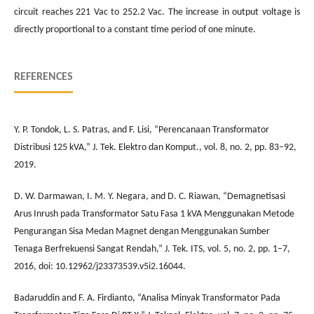
circuit reaches 221 Vac to 252.2 Vac. The increase in output voltage is
directly proportional to a constant time period of one minute.
REFERENCES
Y. P. Tondok, L. S. Patras, and F. Lisi, “Perencanaan Transformator
Distribusi 125 kVA,” J. Tek. Elektro dan Komput., vol. 8, no. 2, pp. 83–92,
2019.
D. W. Darmawan, I. M. Y. Negara, and D. C. Riawan, “Demagnetisasi
Arus Inrush pada Transformator Satu Fasa 1 kVA Menggunakan Metode
Pengurangan Sisa Medan Magnet dengan Menggunakan Sumber
Tenaga Berfrekuensi Sangat Rendah,” J. Tek. ITS, vol. 5, no. 2, pp. 1–7,
2016, doi: 10.12962/j23373539.v5i2.16044.
Badaruddin and F. A. Firdianto, “Analisa Minyak Transformator Pada