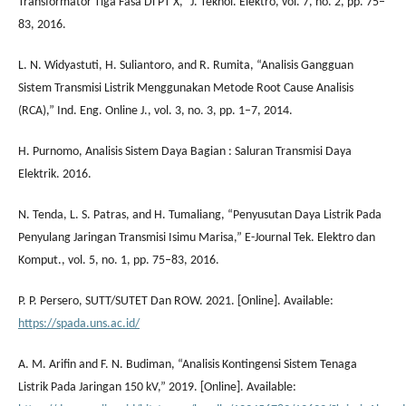
Transformator Tiga Fasa Di PT X,” J. Teknol. Elektro, vol. 7, no. 2, pp. 75–
83, 2016.
L. N. Widyastuti, H. Suliantoro, and R. Rumita, “Analisis Gangguan
Sistem Transmisi Listrik Menggunakan Metode Root Cause Analisis
(RCA),” Ind. Eng. Online J., vol. 3, no. 3, pp. 1–7, 2014.
H. Purnomo, Analisis Sistem Daya Bagian : Saluran Transmisi Daya
Elektrik. 2016.
N. Tenda, L. S. Patras, and H. Tumaliang, “Penyusutan Daya Listrik Pada
Penyulang Jaringan Transmisi Isimu Marisa,” E-Journal Tek. Elektro dan
Komput., vol. 5, no. 1, pp. 75–83, 2016.
P. P. Persero, SUTT/SUTET Dan ROW. 2021. [Online]. Available:
https://spada.uns.ac.id/
A. M. Arifin and F. N. Budiman, “Analisis Kontingensi Sistem Tenaga
Listrik Pada Jaringan 150 kV,” 2019. [Online]. Available: