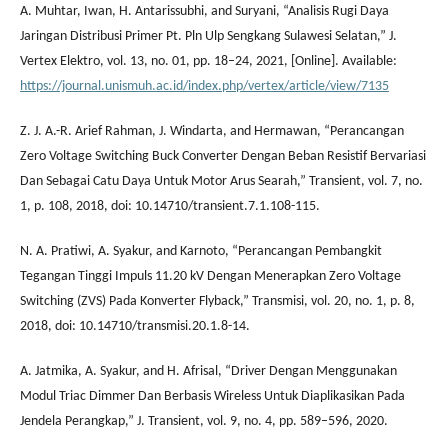
A. Muhtar, Iwan, H. Antarissubhi, and Suryani, “Analisis Rugi Daya
Jaringan Distribusi Primer Pt. Pln Ulp Sengkang Sulawesi Selatan,” J.
Vertex Elektro, vol. 13, no. 01, pp. 18–24, 2021, [Online]. Available:
https://journal.unismuh.ac.id/index.php/vertex/article/view/7135
Z. J. A.-R. Arief Rahman, J. Windarta, and Hermawan, “Perancangan
Zero Voltage Switching Buck Converter Dengan Beban Resistif Bervariasi
Dan Sebagai Catu Daya Untuk Motor Arus Searah,” Transient, vol. 7, no.
1, p. 108, 2018, doi: 10.14710/transient.7.1.108-115.
N. A. Pratiwi, A. Syakur, and Karnoto, “Perancangan Pembangkit
Tegangan Tinggi Impuls 11.20 kV Dengan Menerapkan Zero Voltage
Switching (ZVS) Pada Konverter Flyback,” Transmisi, vol. 20, no. 1, p. 8,
2018, doi: 10.14710/transmisi.20.1.8-14.
A. Jatmika, A. Syakur, and H. Afrisal, “Driver Dengan Menggunakan
Modul Triac Dimmer Dan Berbasis Wireless Untuk Diaplikasikan Pada
Jendela Perangkap,” J. Transient, vol. 9, no. 4, pp. 589–596, 2020.