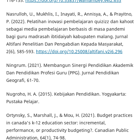
116-135.
https://doi.org/10.53837/waniambey.v4i2.653
Nasrulloh, U., Mukhlis, I., Inayati, R., Annisya, A., & Prayitno,
P. (2022). Pelatihan inovasi pembelajaran quizizz dan kahoot
sebagai media pembelajaran berbasis di masa pandemi
bagi guru madrasah ibtidaiyah kabupaten malang. Jurnal
Altifani Penelitian Dan Pengabdian Kepada Masyarakat,
2(6), 585-593.
https://doi.org/10.25008/altifani.v2i6.296
Ningrum. (2021). Membangun Sinergi Pendidikan Akademik
Dan Pendidikan Profesi Guru (PPG). Jurnal Pendidikan
Geografi, 61-70.
Nugroho, H. A. (2015). Kebijakan Pendidikan. Yogyakarta:
Pustaka Pelajar.
Ortynsky, S., Marshall, J., & Mou, H. (2021). Budget practices
in canada's k‐12 education sector: incremental,
performance, or productivity budgeting?. Canadian Public
Administration, 64(1), 74-98.