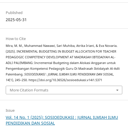
Published
2025-05-31
How to Cite
Mira, M. M., Muhammad Nawawi, Sari Muhiba, Atrika Iriani, & Eva Novaria.
(2025). INCREMENTAL BUDGETING IN BUDGET ALLOCATION FOR TEACHER
PEDAGOGIC COMPETENCY DEVELOPMENT AT MADRASAH IBTIDAIYAH AL-
ADLI PALEMBANG: Incremental Budgeting dalam Alokasi Anggaran untuk
Pengembangan Kompetensi Pedagogik Guru Di Madrasah Ibtidaiyah Al-Adli
Palembang.
SOSIOEDUKASI : JURNAL ILMIAH ILMU PENDIDIKAN DAN SOSIAL
,
14
(1), 245–250. https://doi.org/10.36526/sosioedukasi.v14i1.5371
More Citation Formats
Issue
Vol. 14 No. 1 (2025): SOSIOEDUKASI : JURNAL ILMIAH ILMU
PENDIDIKAN DAN SOSIAL