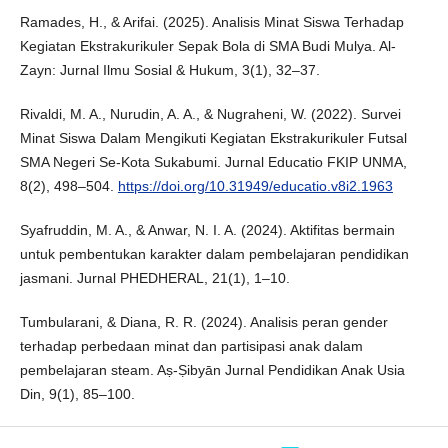
Ramades, H., & Arifai. (2025). Analisis Minat Siswa Terhadap
Kegiatan Ekstrakurikuler Sepak Bola di SMA Budi Mulya. Al-
Zayn: Jurnal Ilmu Sosial & Hukum, 3(1), 32–37.
Rivaldi, M. A., Nurudin, A. A., & Nugraheni, W. (2022). Survei
Minat Siswa Dalam Mengikuti Kegiatan Ekstrakurikuler Futsal
SMA Negeri Se-Kota Sukabumi. Jurnal Educatio FKIP UNMA,
8(2), 498–504.
https://doi.org/10.31949/educatio.v8i2.1963
Syafruddin, M. A., & Anwar, N. I. A. (2024). Aktifitas bermain
untuk pembentukan karakter dalam pembelajaran pendidikan
jasmani. Jurnal PHEDHERAL, 21(1), 1–10.
Tumbularani, & Diana, R. R. (2024). Analisis peran gender
terhadap perbedaan minat dan partisipasi anak dalam
pembelajaran steam. Aṣ-Ṣibyān Jurnal Pendidikan Anak Usia
Din, 9(1), 85–100.