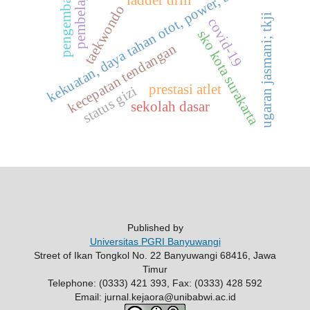
kekuatan, daya tahan otot, power, bolavoli
pengembangan
pembelajaran
taekwondo
ugaran jasmani; tkji
covid-19
sko kota surakarta
kecepatan tendangan
prestasi atlet
status gizi
sekolah dasar
Published by
Universitas PGRI Banyuwangi
Street of Ikan Tongkol No. 22 Banyuwangi 68416, Jawa
Timur
Telephone: (0333) 421 393, Fax: (0333) 428 592
Email: jurnal.kejaora@unibabwi.ac.id