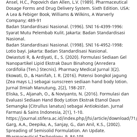
Ansel, H.C., Popovich dan Allen, L.V. (1989). Pharmaceutical
Dosage Forms and Drug Delivery System. Sixth Edition. USA:
A Lea & Febiger Book, Williams & Wilkins, A Warverly
Company; 489-91
Badan Standardisasi Nasional. (1996). SNI 16-4399-1996:
Syarat Mutu Pelembab Kulit. Jakarta: Badan Standardisasi
Nasional.
Badan Standardisasi Nasional. (1998). SNI 16-4952-1998:
Lotio bayi. Jakarta: Badan Standardisasi Nasional.
Dwiastuti R, & Ardiyati, E., S. (2020). Formulasi Sediaan Gel
Nanopartikel Lipid Ekstrak Daun Binahong (Anredera
cordifolia (Ten.) Stecnis). Pharmacy Medical Jurnal 3(2).
Ekowati, D., & Hanifah, I. R. (2016). Potensi bongkol jagung
(Zea mays L.) sebagai sunscreen sediaan hand body lotion.
Jurnal Ilmiah Manutung, 2(2), 198-207.
Eliska, S., Aljanah, O., & Noviyanto, N. (2016). Formulasi dan
Evaluasi Sediaan Hand Body Lotion Ekstrak Etanol Daun
Semangka (Citrullus lanatus) sebagai Antioksidan. Jurnal
Farmasi & Sains Indonesia, 2(1), 1-10.
https://journal.stifera.ac.id/index.php/jfsi/article/download/7
Garg, A.A., Deepika, A., Sanjay, G., dan Anil, K.S., (2002).
Spreading of Semisolid Formulation. An Update.
Pharmaceutical Technology. 9. 84-105.