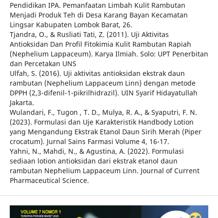
Pendidikan IPA. Pemanfaatan Limbah Kulit Rambutan
Menjadi Produk Teh di Desa Karang Bayan Kecamatan
Lingsar Kabupaten Lombok Barat, 26.
Tjandra, O., & Rusliati Tati, Z. (2011). Uji Aktivitas
Antioksidan Dan Profil Fitokimia Kulit Rambutan Rapiah
(Nephelium Lappaceum). Karya Ilmiah. Solo: UPT Penerbitan
dan Percetakan UNS
Ulfah, S. (2016). Uji aktivitas antioksidan ekstrak daun
rambutan (Nephelium Lappaceum Linn) dengan metode
DPPH (2,3-difenil-1-pikrilhidrazil). UIN Syarif Hidayatullah
Jakarta.
Wulandari, F., Tugon , T. D., Mulya, R. A., & Syaputri, F. N.
(2023). Formulasi dan Uje Karakteristik Handbody Lotion
yang Mengandung Ekstrak Etanol Daun Sirih Merah (Piper
crocatum). Jurnal Sains Farmasi Volume 4, 16-17.
Yahni, N., Mahdi, N., & Agustina, A. (2022). Formulasi
sediaan lotion antioksidan dari ekstrak etanol daun
rambutan Nephelium Lappaceum Linn. Journal of Current
Pharmaceutical Science.