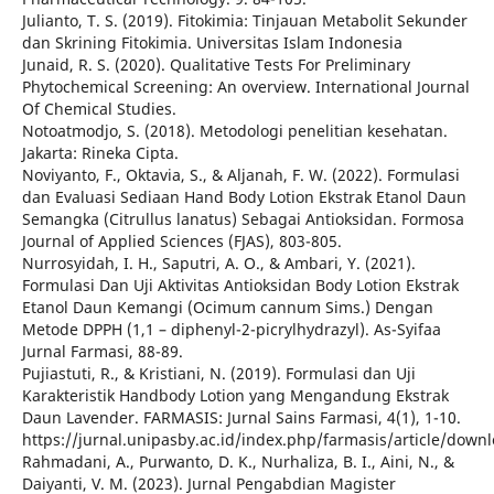
Julianto, T. S. (2019). Fitokimia: Tinjauan Metabolit Sekunder
dan Skrining Fitokimia. Universitas Islam Indonesia
Junaid, R. S. (2020). Qualitative Tests For Preliminary
Phytochemical Screening: An overview. International Journal
Of Chemical Studies.
Notoatmodjo, S. (2018). Metodologi penelitian kesehatan.
Jakarta: Rineka Cipta.
Noviyanto, F., Oktavia, S., & Aljanah, F. W. (2022). Formulasi
dan Evaluasi Sediaan Hand Body Lotion Ekstrak Etanol Daun
Semangka (Citrullus lanatus) Sebagai Antioksidan. Formosa
Journal of Applied Sciences (FJAS), 803-805.
Nurrosyidah, I. H., Saputri, A. O., & Ambari, Y. (2021).
Formulasi Dan Uji Aktivitas Antioksidan Body Lotion Ekstrak
Etanol Daun Kemangi (Ocimum cannum Sims.) Dengan
Metode DPPH (1,1 – diphenyl-2-picrylhydrazyl). As-Syifaa
Jurnal Farmasi, 88-89.
Pujiastuti, R., & Kristiani, N. (2019). Formulasi dan Uji
Karakteristik Handbody Lotion yang Mengandung Ekstrak
Daun Lavender. FARMASIS: Jurnal Sains Farmasi, 4(1), 1-10.
https://jurnal.unipasby.ac.id/index.php/farmasis/article/dow
Rahmadani, A., Purwanto, D. K., Nurhaliza, B. I., Aini, N., &
Daiyanti, V. M. (2023). Jurnal Pengabdian Magister