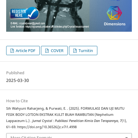
Article PDF
COVER
Turnitin
Published
2025-03-30
How to Cite
Sih Wahyuni Raharjeng, & Purwati, E. . (2025). FORMULASI DAN UJI MUTU
FISIK BODY LOTION EKSTRAK KULIT BUAH RAMBUTAN (Nephelium
Lappaceum L.) .
Jurnal Crystal : Publikasi Penelitian Kimia Dan Terapannya
,
7
(1),
61–69. https://doi.org/10.36526/jc.v7i1.4998
More Citation Formats