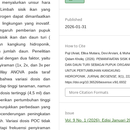
u menyalurkan unsur hara
 Limbah sisik ikan yang
trogen dapat dimanfaatkan
Published
lingkungan yang inovatif.
2026-01-31
pengaruh pemberian pupuk
isik ikan dan daun turi (
 kangkung hidroponik,
How to Cite
 jumlah daun. Penelitian
Puji Ulviati, Ellisa Mutiara, Devi Arviani, & Mu
l dengan dua faktor, yaitu
Qidam Kholiq. (2026). PEMANFAATAN SISIK 
nyiraman (1x, 2x, dan 3x per
DAN DAUN TURI SEBAGAI PUPUK ORGANI
UNTUK PERTUMBUHAN KANGKUNG
o-Way ANOVA pada taraf
HIDROPONIK.
JURNAL BIOSENSE
,
9
(1), 2
 bahwa variasi dosis dan
https://doi.org/10.36526/biosense.v9i1.6932
adap tinggi tanaman, namun
More Citation Formats
dosis tertinggi (4,5 ml) dan
erikan pertumbuhan tinggi
enunjukkan perbedaan yang
Issue
kecenderungan peningkatan
Vol. 9 No. 1 (2026): Edisi Januari 
h. Variasi dosis POC tidak
tapi frekuensi penyiraman