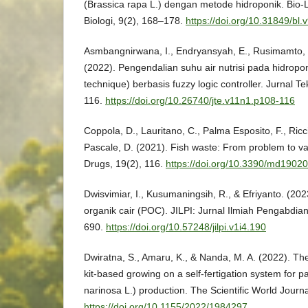
(Brassica rapa L.) dengan metode hidroponik. Bio-L
Biologi, 9(2), 168–178.
https://doi.org/10.31849/bl.
Asmbangnirwana, I., Endryansyah, E., Rusimamto, P
(2022). Pengendalian suhu air nutrisi pada hidropon
technique) berbasis fuzzy logic controller. Jurnal Te
116.
https://doi.org/10.26740/jte.v11n1.p108-116
Coppola, D., Lauritano, C., Palma Esposito, F., Ricc
Pascale, D. (2021). Fish waste: From problem to v
Drugs, 19(2), 116.
https://doi.org/10.3390/md1902
Dwisvimiar, I., Kusumaningsih, R., & Efriyanto. (2
organik cair (POC). JILPI: Jurnal Ilmiah Pengabdian
690.
https://doi.org/10.57248/jilpi.v1i4.190
Dwiratna, S., Amaru, K., & Nanda, M. A. (2022). The
kit-based growing on a self-fertigation system for 
narinosa L.) production. The Scientific World Journ
https://doi.org/10.1155/2022/1984297