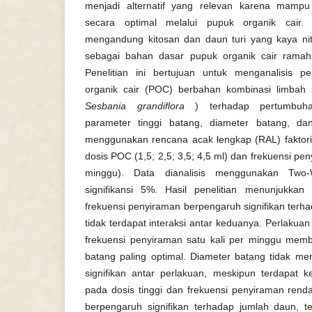
menjadi alternatif yang relevan karena mamp
secara optimal melalui pupuk organik cair.
mengandung kitosan dan daun turi yang kaya ni
sebagai bahan dasar pupuk organik cair ramah 
Penelitian ini bertujuan untuk menganalisis 
organik cair (POC) berbahan kombinasi limbah s
Sesbania grandiflora
) terhadap pertumbuhan
parameter tinggi batang, diameter batang, dan
menggunakan rencana acak lengkap (RAL) faktoria
dosis POC (1,5; 2,5; 3,5; 4,5 ml) dan frekuensi pe
minggu). Data dianalisis menggunakan Tw
signifikansi 5%. Hasil penelitian menunjukkan
frekuensi penyiraman berpengaruh signifikan terh
tidak terdapat interaksi antar keduanya. Perlakuan 
frekuensi penyiraman satu kali per minggu memb
batang paling optimal. Diameter batang tidak m
signifikan antar perlakuan, meskipun terdapat 
pada dosis tinggi dan frekuensi penyiraman renda
berpengaruh signifikan terhadap jumlah daun, te