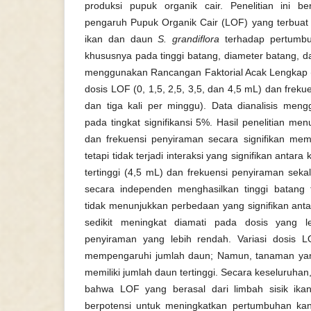
produksi pupuk organik cair. Penelitian ini b
pengaruh Pupuk Organik Cair (LOF) yang terbuat d
ikan dan daun
S. grandiflora
terhadap pertumbu
khususnya pada tinggi batang, diameter batang, 
menggunakan Rancangan Faktorial Acak Lengkap 
dosis LOF (0, 1,5, 2,5, 3,5, dan 4,5 mL) dan freku
dan tiga kali per minggu). Data dianalisis me
pada tingkat signifikansi 5%. Hasil penelitian m
dan frekuensi penyiraman secara signifikan mem
tetapi tidak terjadi interaksi yang signifikan antara
tertinggi (4,5 mL) dan frekuensi penyiraman sek
secara independen menghasilkan tinggi batang 
tidak menunjukkan perbedaan yang signifikan anta
sedikit meningkat diamati pada dosis yang le
penyiraman yang lebih rendah. Variasi dosis LO
mempengaruhi jumlah daun; Namun, tanaman yang
memiliki jumlah daun tertinggi. Secara keseluruhan
bahwa LOF yang berasal dari limbah sisik ik
berpotensi untuk meningkatkan pertumbuhan kan