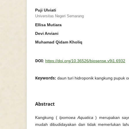
Puji Ulviati
Universitas Negeri Semarang
Ellisa Mutiara
Devi Arviani
Muhamad Qidam Kholiq
DOI:
https://doi.org/10.36526/biosense.v9i1.6932
Keywords:
daun turi hidroponik kangkung pupuk org
Abstract
Kangkung (
Ipomoea Aquatica
) merupakan sayur
mudah dibudidayakan dan tidak memerlukan laha