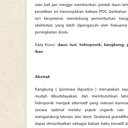
satu kali per minggu memberikan jumlah daun tert
penelitian ini menunjukkan bahwa POC berbahan l
turi berpotensi mendukung pertumbuhan kang
efektivitas yang lebih dipengaruhi oleh frekuen
peningkatan dosis.
Kata Kunci:
daun turi; hidroponik; kangkung; p
ikan
Abstrak
Kangkung (
Ipomoea Aquatica
) merupakan sayu
mudah dibudidayakan, dan membutuhkan laha
hidroponik menjadi alternatif yang relevan karen
secara optimal melalui pupuk organik cair.
mengandung kitosan dan daun
Sesbania grandiflo
dapat dimanfaatkan sebagai bahan baku inovatif 