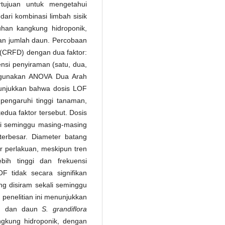
ertujuan untuk mengetahui
ari kombinasi limbah sisik
han kangkung hidroponik,
dan jumlah daun. Percobaan
(CRFD) dengan dua faktor:
ensi penyiraman (satu, dua,
nggunakan ANOVA Dua Arah
enunjukkan bahwa dosis LOF
pengaruhi tinggi tanaman,
 kedua faktor tersebut. Dosis
ali seminggu masing-masing
terbesar. Diameter batang
r perlakuan, meskipun tren
bih tinggi dan frekuensi
F tidak secara signifikan
 disiram sekali seminggu
, penelitian ini menunjukkan
an dan daun
S. grandiflora
gkung hidroponik, dengan