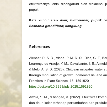
efektivitasnya lebih dipengaruhi oleh frekuensi
pupuk.
Kata kunci:
sisik ikan;
hidroponik;
pupuk or
Sesbania grandiflora; kangkung
References
Alencar, R. S. D., Viana, P. M. D. O., Dias, G. F., Bon
Lourenço de Araujo, Y. M., Cavalcante, I. E., Almeida
& Melo, A. S. D. (2025). Chitosan mitigates water s
through modulation of growth, homeostasis, and anti
Frontiers in Plant Science, 16, 1591920.
https://doi.org/10.3389/fpls.2025.1591920
Anzila, S. M., & Asngad, A. (2022). Efektivitas ko
dan daun kelor terhadap pertumbuhan dan produkt