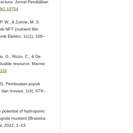
ectura: Jurnal Pendidikan
v9i2.10754
. W., & Zuhrie, M. S.
ik NFT (nutrient film
knik Elektro, 11(1), 108–
io, G., Rizzo, C., & De
aluable resource. Marine
0116
023). Pembuatan pupuk
 dan Inovasi, 1(4), 679–
 potential of hydroponic
pagoda mustard (Brassica
al, 2022, 1–13.