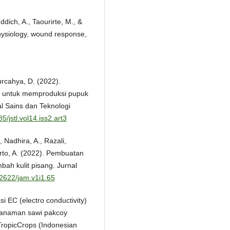
ddich, A., Taourirte, M., &
physiology, wound response,
Nurcahya, D. (2022).
) untuk memproduksi pupuk
al Sains dan Teknologi
5/jstl.vol14.iss2.art3
., Nadhira, A., Razali,
arto, A. (2022). Pembuatan
ah kulit pisang. Jurnal
52622/jam.v1i1.65
si EC (electro conductivity)
tanaman sawi pakcoy
TropicCrops (Indonesian