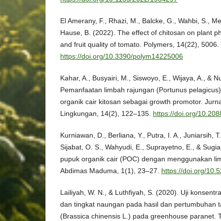
El Amerany, F., Rhazi, M., Balcke, G., Wahbi, S., Me
Hause, B. (2022). The effect of chitosan on plant 
and fruit quality of tomato. Polymers, 14(22), 5006.
https://doi.org/10.3390/polym14225006
Kahar, A., Busyairi, M., Siswoyo, E., Wijaya, A., & 
Pemanfaatan limbah rajungan (Portunus pelagicus
organik cair kitosan sebagai growth promotor. Jurn
Lingkungan, 14(2), 122–135.
https://doi.org/10.2088
Kurniawan, D., Berliana, Y., Putra, I. A., Juniarsih, T
Sijabat, O. S., Wahyudi, E., Suprayetno, E., & Sugi
pupuk organik cair (POC) dengan menggunakan limb
Abdimas Maduma, 1(1), 23–27.
https://doi.org/10.
Lailiyah, W. N., & Luthfiyah, S. (2020). Uji konsentra
dan tingkat naungan pada hasil dan pertumbuhan 
(Brassica chinensis L.) pada greenhouse paranet. 