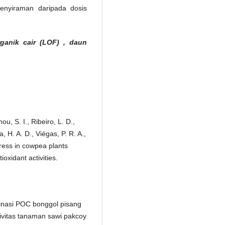
 penyiraman daripada dosis
ganik cair (LOF)
, daun
ou, S. I., Ribeiro, L. D.,
, H. A. D., Viégas, P. R. A.,
tress in cowpea plants
oxidant activities.
mbinasi POC bonggol pisang
ivitas tanaman sawi pakcoy