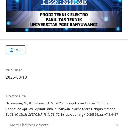
PDF
Published
2025-03-10
How to Cite
Hermawan, M., & Budiman, A. S. (2025). Pengukuran Tingkat Kepuasan
Pengguna Aplikasi MyIndiHome di Wilayah Jakarta Utara Dengan Metode
EUCS.
JOURNAL ZETROEM
,
7
(1), 73–79. https://doi.org/10.36526/ztr.v7i1.4437
More Citation Formats