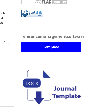
i, &
SVM
NAL
referencemanagementsoftware
Template