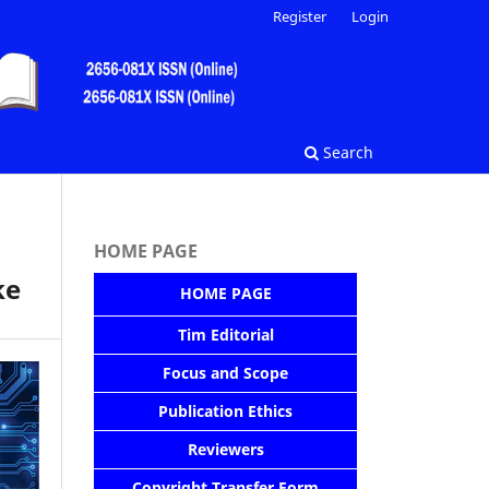
Register
Login
Search
HOME PAGE
ke
HOME PAGE
Tim Editorial
Focus and Scope
Publication Ethics
Reviewers
Copyright Transfer Form