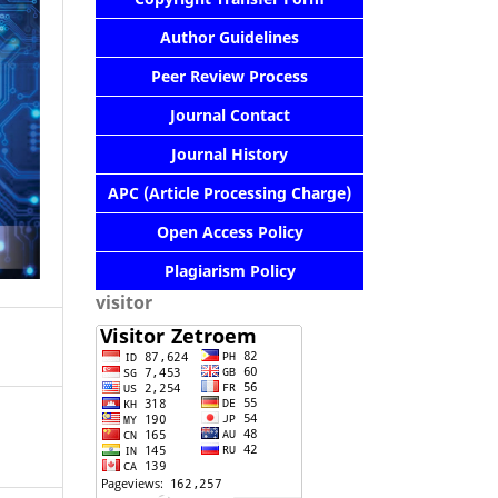
Author Guidelines
Peer Review Process
Journal Contact
Journal History
APC (Article Processing Charge)
Open Access Policy
Plagiarism Policy
visitor