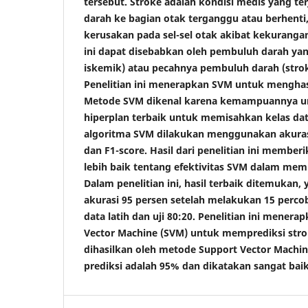
tersebut. Stroke adalah kondisi medis yang te
darah ke bagian otak terganggu atau berhent
kerusakan pada sel-sel otak akibat kekurangan
ini dapat disebabkan oleh pembuluh darah ya
iskemik) atau pecahnya pembuluh darah (stro
Penelitian ini menerapkan SVM untuk menghasi
Metode SVM dikenal karena kemampuannya 
hiperplan terbaik untuk memisahkan kelas data
algoritma SVM dilakukan menggunakan akurasi p
dan F1-score. Hasil dari penelitian ini memb
lebih baik tentang efektivitas SVM dalam memp
Dalam penelitian ini, hasil terbaik ditemukan,
akurasi 95 persen setelah melakukan 15 perco
data latih dan uji 80:20. Penelitian ini mener
Vector Machine (SVM) untuk memprediksi stro
dihasilkan oleh metode Support Vector Mach
prediksi adalah 95% dan dikatakan sangat baik