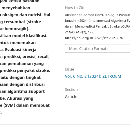
rjadi ketika pasokan
How to Cite
i, menyebabkan
 oksigen dan nutrisi. Hal
Alexsander, Ahmad Nazri, Rio Agus Panbud
Junadhi. (2024). Implementasi Algoritma 
ng tersumbat (stroke
dalam Memprediksi Penyakit Stroke.
JOUR
ke hemoragik).
ZETROEM
,
6
(2), 1–5.
lkan model klasifikasi.
https://doi.org/10.36526/ztr.v6i2.3676
untuk menemukan
More Citation Formats
. Evaluasi kinerja
rediksi, presisi, recall,
erikan pemahaman yang
Issue
rediksi penyakit stroke.
Vol. 6 No. 2 (2024): ZETROEM
 yaitu dengan tingkat
baan dengan distribusi
Section
apkan algoritma Support
Article
ke. Akurasi yang
ine (SVM) dalam membuat
.