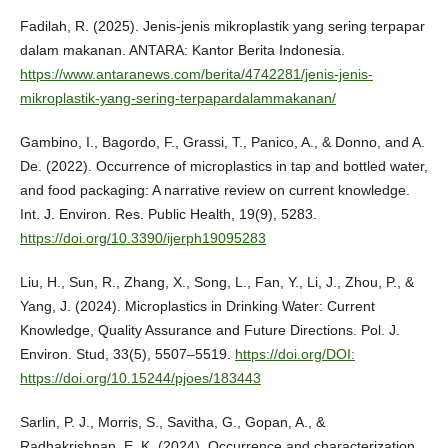
Fadilah, R. (2025). Jenis-jenis mikroplastik yang sering terpapar
dalam makanan. ANTARA: Kantor Berita Indonesia.
https://www.antaranews.com/berita/4742281/jenis-jenis-
mikroplastik-yang-sering-terpapardalammakanan/
Gambino, I., Bagordo, F., Grassi, T., Panico, A., & Donno, and A.
De. (2022). Occurrence of microplastics in tap and bottled water,
and food packaging: A narrative review on current knowledge.
Int. J. Environ. Res. Public Health, 19(9), 5283.
https://doi.org/10.3390/ijerph19095283
Liu, H., Sun, R., Zhang, X., Song, L., Fan, Y., Li, J., Zhou, P., &
Yang, J. (2024). Microplastics in Drinking Water: Current
Knowledge, Quality Assurance and Future Directions. Pol. J.
Environ. Stud, 33(5), 5507–5519.
https://doi.org/DOI:
https://doi.org/10.15244/pjoes/183443
Sarlin, P. J., Morris, S., Savitha, G., Gopan, A., &
Radhakrishnan, E. K. (2024). Occurrence and characterization