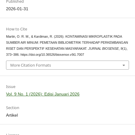
Published
2026-01-31
How to Cite
Martin, O. R. M., & Kardiman, R. (2026). KONTAMINASI MIKROPLASTIK PADA
SUMBER AIR MINUM: PEMETAAN BIBLIOMETRIK TERHADAP PERKEMBANGAN
RISET DAN PERSPEKTIF KESEHATAN MASYARAKAT.
JURNAL BIOSENSE
,
9
(1),
373–386. https://doi.org/10.36526/biosense.v9i1.7007
More Citation Formats
Issue
Vol. 9 No. 1 (2026): Edisi Januari 2026
Section
Artikel