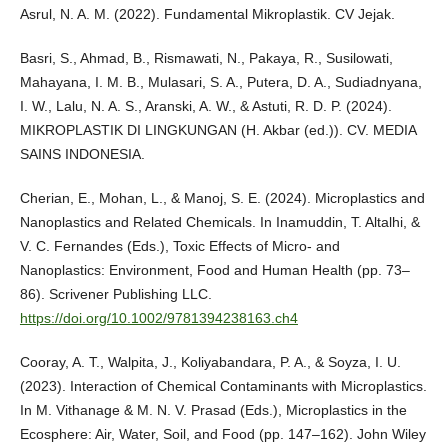
Asrul, N. A. M. (2022). Fundamental Mikroplastik. CV Jejak.
Basri, S., Ahmad, B., Rismawati, N., Pakaya, R., Susilowati,
Mahayana, I. M. B., Mulasari, S. A., Putera, D. A., Sudiadnyana,
I. W., Lalu, N. A. S., Aranski, A. W., & Astuti, R. D. P. (2024).
MIKROPLASTIK DI LINGKUNGAN (H. Akbar (ed.)). CV. MEDIA
SAINS INDONESIA.
Cherian, E., Mohan, L., & Manoj, S. E. (2024). Microplastics and
Nanoplastics and Related Chemicals. In Inamuddin, T. Altalhi, &
V. C. Fernandes (Eds.), Toxic Effects of Micro‐ and
Nanoplastics: Environment, Food and Human Health (pp. 73–
86). Scrivener Publishing LLC.
https://doi.org/10.1002/9781394238163.ch4
Cooray, A. T., Walpita, J., Koliyabandara, P. A., & Soyza, I. U.
(2023). Interaction of Chemical Contaminants with Microplastics.
In M. Vithanage & M. N. V. Prasad (Eds.), Microplastics in the
Ecosphere: Air, Water, Soil, and Food (pp. 147–162). John Wiley