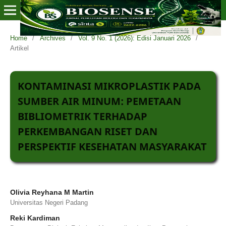
Home
/
Archives
/
Vol. 9 No. 1 (2026): Edisi Januari 2026
/
Artikel
KONTAMINASI MIKROPLASTIK PADA
SUMBER AIR MINUM: PEMETAAN
BIBLIOMETRIK TERHADAP
PERKEMBANGAN RISET DAN
PERSPEKTIF KESEHATAN MASYARAKAT
Olivia Reyhana M Martin
Universitas Negeri Padang
Reki Kardiman