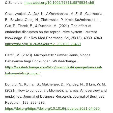
& Sons Ltd.
https://doi.org/10.1002/9781119879534.ch9
Czarnywojtek, A., Jaz, K., A Ochmańska, M. Z.-S., Czarnocka,
B., Sawicka-Gutaj, N., Ziółkowska, P., Krela-Kaźmierczak, I.,
Gut, P., Florek, E., & Ruchała, M. (2021). The effect of
endocrine disruptors on the reproductive system - current
knowledge. Eur Rev Med Pharmacol Sci, 25(15), 4930–4940.
https://doi.org/10.26355/eurrev_202108_26450
Defitri, M. (2023). Mikroplastik: Sumber, Jenis, hingga
Bahayanya bagi Lingkungan. Waste4change.
https://waste4change.com/blog/mikroplastik-pengertian-asal-
bahaya-di-lingkungan/
Donthu, N., Kumar, S., Mukherjee, D., Pandey, N., & Lim, W. M.
(2021). How to conduct a bibliometric analysis: An overview and
guidelines. Journal of Business Research. Journal of Business
Research, 133, 285–296.
https://doi.org/https://doi.org/10.1016/j.jbusres.2021.04.070