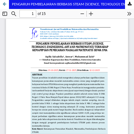
PENGARUH PEMBELAJARAN BERBASIS STEAM (SCIENCE, TECHOLOGY, ENGINEERING, ART AND MATHEMATICS) TERHADAP KEMAMPUAN PEMECAHAN MASALAH MATEMATIS SISWA SMA