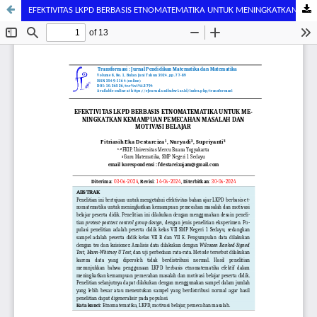
EFEKTIVITAS LKPD BERBASIS ETNOMATEMATIKA UNTUK MENINGKATKAN KEMAMPUAN PEMECAHAN MASALAH DAN MOTIVASI BELAJAR